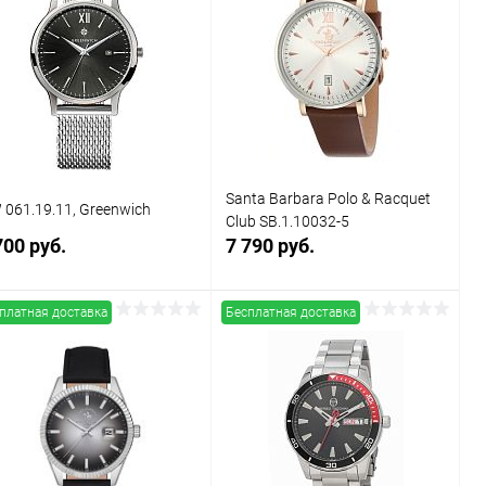
Купить в 1
Сравнение
Купить в 1
Сравнение
к
клик
В избранное
В наличии
В избранное
В наличии
Santa Barbara Polo & Racquet
061.19.11, Greenwich
Club SB.1.10032-5
700 руб.
7 790 руб.
платная доставка
Бесплатная доставка
В корзину
В корзину
Купить в 1
Сравнение
Купить в 1
Сравнение
к
клик
В избранное
В наличии
В избранное
В наличии