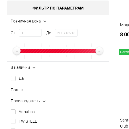
ФИЛЬТР ПО ПАРАМЕТРАМ
Розничная цена
Моде
От
До
8 0
Бесп
В наличии
К
Да
клик
В
Пол
женский
Производитель
мужской
Adriatica
унисекс
Sant
TW STEEL
Club