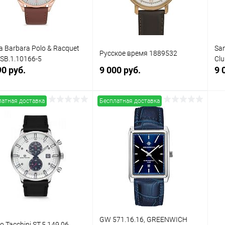
a Barbara Polo & Racquet
San
Русское время 1889532
 SB.1.10166-5
Clu
90 руб.
9 000 руб.
9 
латная доставка
Бесплатная доставка
В корзину
В корзину
упить в 1
Сравнение
Купить в 1
Сравнение
клик
кли
 избранное
В наличии
В избранное
В наличии
GW 571.16.16, GREENWICH
io Tacchini ST.5.149.06