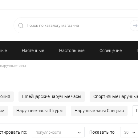
ные
Настенные
Настольные
Освещение
наручные часы
часы
часы
пония
Швейцарские наручные часы
Спортивные наручны
юм
Наручные часы Штурм
Наручные часы Спецназ
ртировать по:
Показать по:
популярности
30