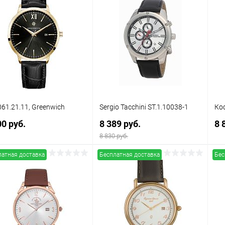
упить в 1
Сравнение
Купить в 1
Сравнение
клик
кли
 избранное
В наличии
В избранное
В наличии
61.21.11, Greenwich
Sergio Tacchini ST.1.10038-1
Ко
00 руб.
8 389 руб.
8 
8 830 руб.
латная доставка
Бесплатная доставка
Бес
В корзину
В корзину
упить в 1
Сравнение
Купить в 1
Сравнение
клик
кли
 избранное
В наличии
В избранное
В наличии