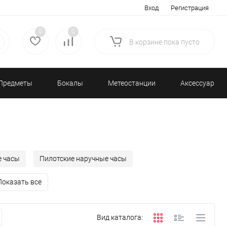
Вход
Регистрация
0
0
В корзине
пока
пусто
Предметы
Бокалы
Метеостанции
Аксессуары/
декора
и бар
и барометры
Разное
е часы
Пилотские наручные часы
Показать все
Вид каталога: