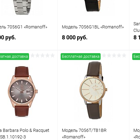
San
ль 7056G1 «Romanoff»
Модель 7056G1BL «Romanoff»
Clu
00 руб.
8 000 руб.
8 
латная доставка
Бесплатная доставка
Бес
В корзину
В корзину
упить в 1
Сравнение
Купить в 1
Сравнение
клик
кли
 избранное
В наличии
В избранное
В наличии
a Barbara Polo & Racquet
Модель 7056T/TB1BR
Мо
 SB.1.10192-3
«Romanoff»
«R