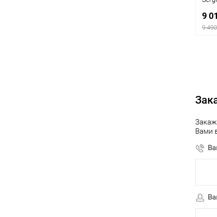
9 0
9 490
К
клик
Зак
В
Закаж
Вами 
Ва
Ва