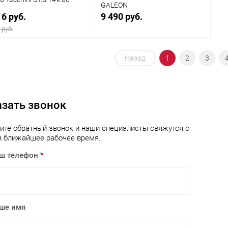
GALEON
16 руб.
9 490 руб.
 руб.
В корзину
В корзину
Назад
1
2
3
упить в 1
Сравнение
Купить в 1
Сравнение
клик
азать звонок
 избранное
В наличии
В избранное
В наличии
ите обратный звонок и наши специалисты свяжутся с
в ближайшее рабочее время.
ш телефон
*
ше имя