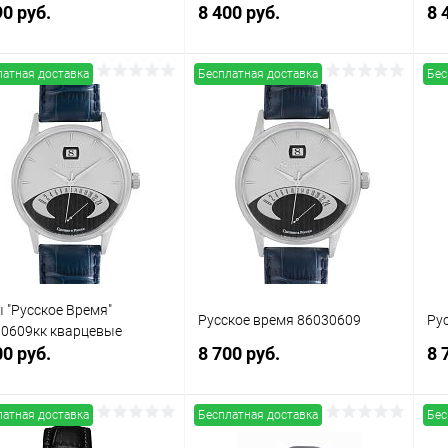
90 руб.
8 400 руб.
8 
латная доставка
Бесплатная доставка
Бес
В корзину
В корзину
упить в 1
Сравнение
Купить в 1
Сравнение
клик
кли
 избранное
В наличии
В избранное
В наличии
 "Русское Время"
Русское время 86030609
Ру
0609кк кварцевые
00 руб.
8 700 руб.
8 
латная доставка
Бесплатная доставка
Бес
В корзину
В корзину