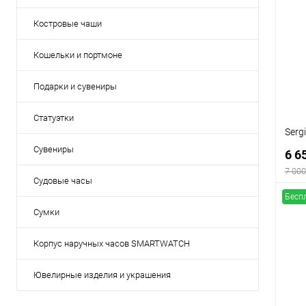
К
Костровые чаши
клик
В
Кошельки и портмоне
Подарки и сувениры
Статуэтки
Serg
Сувениры
6 6
7 000
Судовые часы
Бесп
Сумки
Корпус наручных часов SMARTWATCH
К
клик
Ювелирные изделия и украшения
В