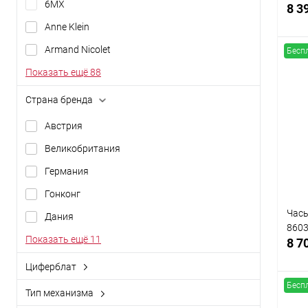
6МХ
8 3
Anne Klein
Armand Nicolet
Бесп
Показать ещё 88
Страна бренда
К
клик
Австрия
В
Великобритания
Германия
Гонконг
Часы
Дания
8603
Показать ещё 11
8 7
Циферблат
аналоговый (стрелки)
Бесп
Тип механизма
аналоговый + цифровой
кварцевый