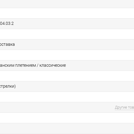
04.03.2
t
оставка
ланским плетением / классические
стрелки)
Другие то