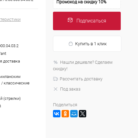
Промокод на скидку 10%
ктеристики
Подписаться
Купить в 1 клик
000.04.03.2
Want
я доставка
Нашли дешевле? Сделаем
скидку!
 миланским
Рассчитать доставку
 / классические
Под заказ
й (стрелки)
Поделиться
й