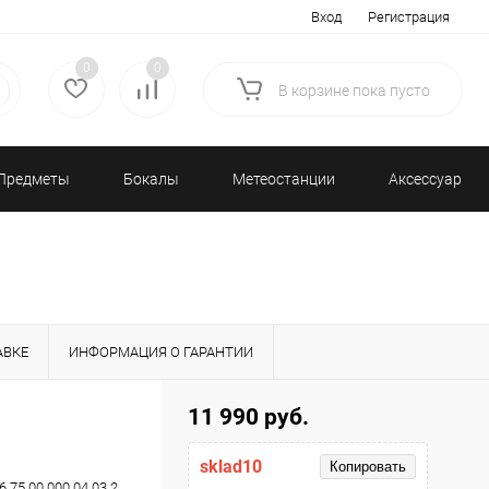
Вход
Регистрация
0
0
В корзине
пока
пусто
Предметы
Бокалы
Метеостанции
Аксессуары/
декора
и бар
и барометры
Разное
АВКЕ
ИНФОРМАЦИЯ О ГАРАНТИИ
11 990 руб.
sklad10
Копировать
6.75.00.000.04.03.2