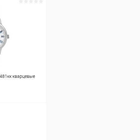
ину
Сравнение
В наличии
0481кк кварцевые
ину
Сравнение