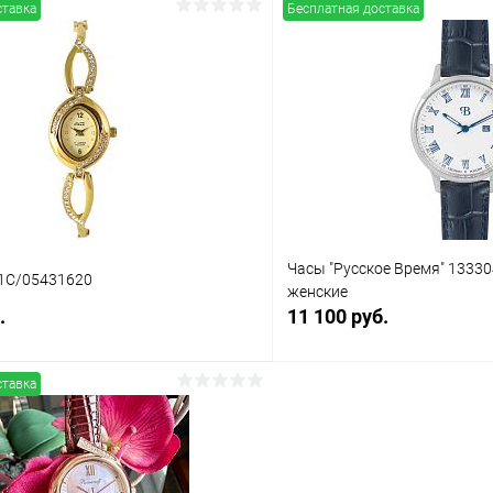
ставка
Бесплатная доставка
В корзину
В корз
 клик
Сравнение
Купить в 1 клик
ое
В наличии
В избранное
Часы "Русское Время" 1333
1С/05431620
женские
.
11 100 руб.
ставка
В корзину
В корз
 клик
Сравнение
Купить в 1 клик