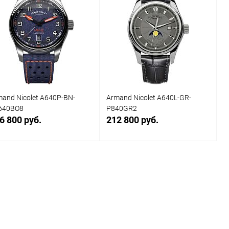
Купить в 1
Сравнение
Купить в 1
Сравнение
к
клик
В избранное
Под заказ
В избранное
Под заказ
and Nicolet A640P-BN-
Armand Nicolet A640L-GR-
640BO8
P840GR2
6 800 руб.
212 800 руб.
Заказать
Заказать
Купить в 1
Сравнение
Купить в 1
Сравнение
к
клик
В избранное
Под заказ
В избранное
Под заказ