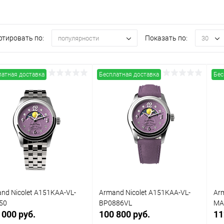
ртировать по:
Показать по:
популярности
30
латная доставка
Бесплатная доставка
Бес
nd Nicolet A151KAA-VL-
Armand Nicolet A151KAA-VL-
Ar
50
BP0886VL
MA
 000 руб.
100 800 руб.
11