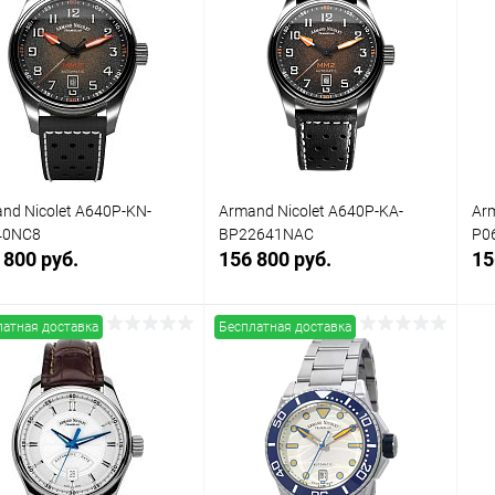
упить в 1
Сравнение
Купить в 1
Сравнение
клик
кли
 избранное
Под заказ
В избранное
Под заказ
nd Nicolet A640P-KN-
Armand Nicolet A640P-KA-
Arm
40NC8
BP22641NAC
P0
 800 руб.
156 800 руб.
15
латная доставка
Бесплатная доставка
Заказать
Заказать
упить в 1
Сравнение
Купить в 1
Сравнение
клик
кли
 избранное
Под заказ
В избранное
Под заказ