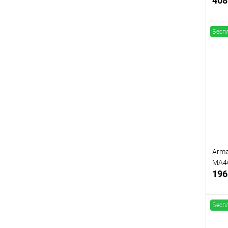
408
Бесп
К
клик
В
Arma
MA4
196
Бесп