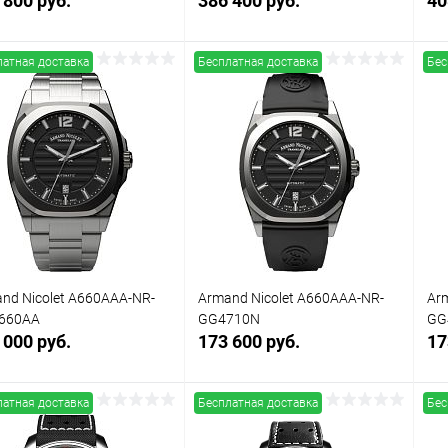
 800 руб.
386 400 руб.
40
латная доставка
Бесплатная доставка
Бес
Заказать
Заказать
упить в 1
Сравнение
Купить в 1
Сравнение
клик
кли
 избранное
Под заказ
В избранное
Под заказ
nd Nicolet A660AAA-NR-
Armand Nicolet A660AAA-NR-
Ar
660AA
GG4710N
GG
 000 руб.
173 600 руб.
17
латная доставка
Бесплатная доставка
Бес
Заказать
Заказать