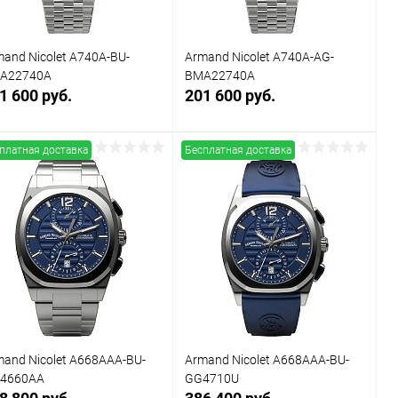
and Nicolet A740A-BU-
Armand Nicolet A740A-AG-
A22740A
BMA22740A
1 600 руб.
201 600 руб.
платная доставка
Бесплатная доставка
Заказать
Заказать
Купить в 1
Сравнение
Купить в 1
Сравнение
к
клик
В избранное
Под заказ
В избранное
Под заказ
mand Nicolet A668AAA-BU-
Armand Nicolet A668AAA-BU-
4660AA
GG4710U