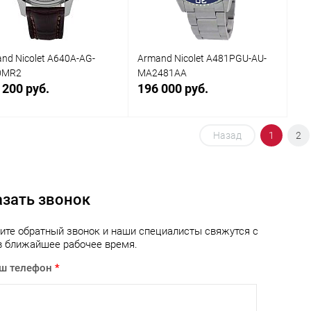
nd Nicolet A640A-AG-
Armand Nicolet A481PGU-AU-
0MR2
MA2481AA
 200 руб.
196 000 руб.
Назад
1
2
Заказать
Заказать
упить в 1
Сравнение
Купить в 1
Сравнение
клик
азать звонок
 избранное
Под заказ
В избранное
Под заказ
ите обратный звонок и наши специалисты свяжутся с
в ближайшее рабочее время.
ш телефон
*