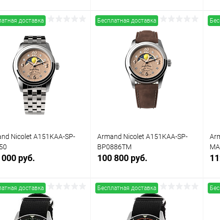
латная доставка
Бесплатная доставка
Бес
Заказать
Заказать
упить в 1
Сравнение
Купить в 1
Сравнение
клик
кли
 избранное
Под заказ
В избранное
Под заказ
nd Nicolet A151KAA-SP-
Armand Nicolet A151KAA-SP-
Ar
50
BP0886TM
MA
 000 руб.
100 800 руб.
11
латная доставка
Бесплатная доставка
Бес
Заказать
Заказать