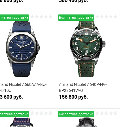
8 800 руб.
386 400 руб.
платная доставка
Бесплатная доставка
Заказать
Заказать
Купить в 1
Сравнение
Купить в 1
Сравнение
к
клик
В избранное
Под заказ
В избранное
Под заказ
mand Nicolet A660AAA-BU-
Armand Nicolet A640P-NV-
4710U
BP22641VAO
3 600 руб.
156 800 руб.
платная доставка
Бесплатная доставка
Заказать
Заказать