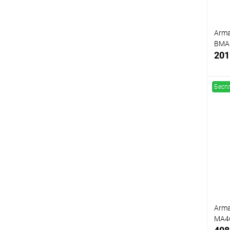
Arma
BMA
201
Бесп
К
клик
В
Arma
MA4