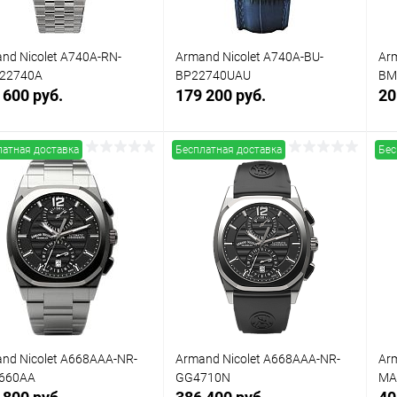
nd Nicolet A740A-RN-
Armand Nicolet A740A-BU-
Arm
22740A
BP22740UAU
BM
 600 руб.
179 200 руб.
20
латная доставка
Бесплатная доставка
Бес
Заказать
Заказать
упить в 1
Сравнение
Купить в 1
Сравнение
клик
кли
 избранное
Под заказ
В избранное
Под заказ
nd Nicolet A668AAA-NR-
Armand Nicolet A668AAA-NR-
Ar
660AA
GG4710N
MA