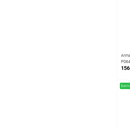
К
клик
В
Arma
P06
156
Бесп
К
клик
В