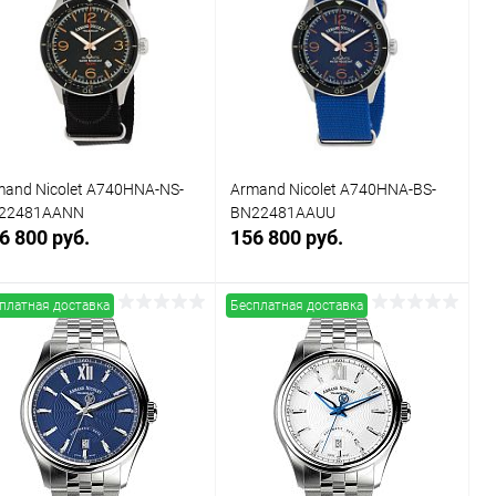
Купить в 1
Сравнение
Купить в 1
Сравнение
к
клик
В избранное
Под заказ
В избранное
Под заказ
mand Nicolet A740HNA-NS-
Armand Nicolet A740HNA-BS-
22481AANN
BN22481AAUU
6 800 руб.
156 800 руб.
платная доставка
Бесплатная доставка
Заказать
Заказать
Купить в 1
Сравнение
Купить в 1
Сравнение
к
клик
В избранное
Под заказ
В избранное
Под заказ