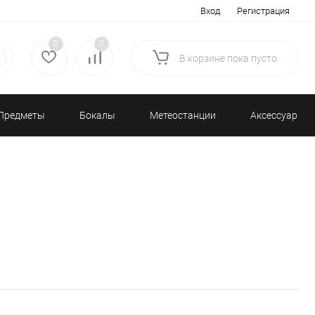
Вход
Регистрация
0
0
В корзине
пока
пусто
Предметы
Бокалы
Метеостанции
Аксессуары/
декора
и бар
и барометры
Разное