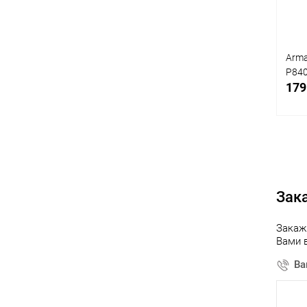
Arma
P84
179
К
клик
Зак
В
Закаж
Вами 
Ва