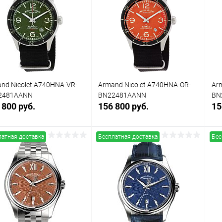
упить в 1
Сравнение
Купить в 1
Сравнение
клик
кли
 избранное
Под заказ
В избранное
Под заказ
nd Nicolet A740HNA-VR-
Armand Nicolet A740HNA-OR-
Ar
2481AANN
BN22481AANN
BN
 800 руб.
156 800 руб.
15
латная доставка
Бесплатная доставка
Бес
Заказать
Заказать
упить в 1
Сравнение
Купить в 1
Сравнение
клик
кли
 избранное
Под заказ
В избранное
Под заказ