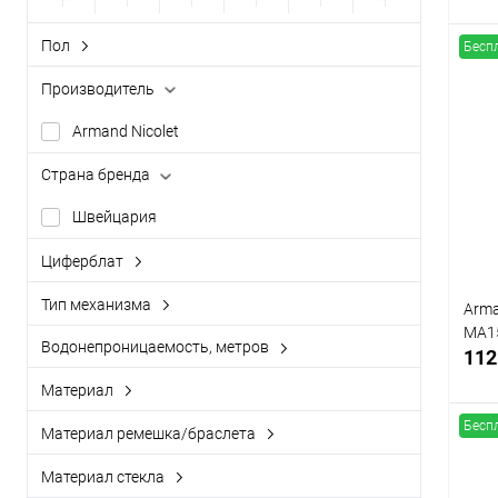
Пол
Бесп
женский
Производитель
мужской
К
Armand Nicolet
клик
Страна бренда
В
Швейцария
Циферблат
аналоговый (стрелки)
Тип механизма
Arma
кварцевый
MA1
Водонепроницаемость, метров
112
механический
WR50 (5 атм)
Материал
WR100 (10 атм)
нерж. сталь
Бесп
Материал ремешка/браслета
WR300 (30 атм)
каучук
Материал стекла
керамика