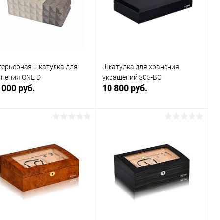
В избранное
В наличии
В избранное
В наличии
терьерная шкатулка для
Шкатулка для хранения
анения ONE D
украшений 505-BC
 000 руб.
10 800 руб.
В корзину
В корзину
Купить в 1
Сравнение
Купить в 1
Сравнение
к
клик
В избранное
В наличии
В избранное
В наличии