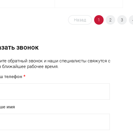
В корзину
В корзину
Назад
1
2
3
упить в 1
Сравнение
Купить в 1
Сравнение
клик
азать звонок
 избранное
В наличии
В избранное
В наличии
ите обратный звонок и наши специалисты свяжутся с
в ближайшее рабочее время.
ш телефон
*
ше имя