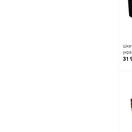
клик
В
Шкат
укра
31 
К
клик
В