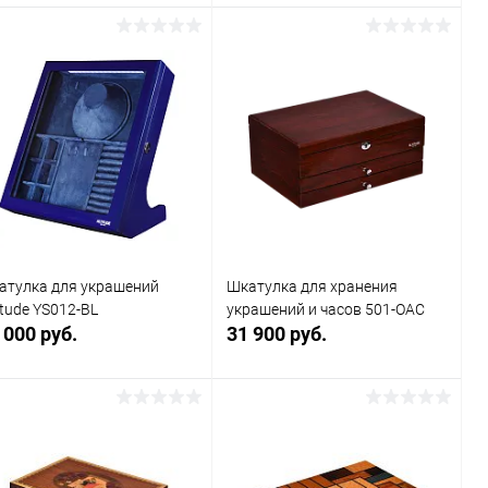
В корзину
В корзину
Купить в 1
Сравнение
Купить в 1
Сравнение
к
клик
В избранное
В наличии
В избранное
В наличии
атулка для украшений
Шкатулка для хранения
itude YS012-BL
украшений и часов 501-OAC
 000 руб.
31 900 руб.
В корзину
В корзину
Купить в 1
Сравнение
Купить в 1
Сравнение