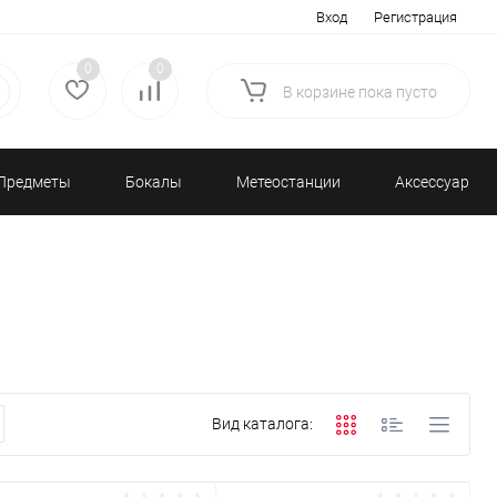
Вход
Регистрация
0
0
В корзине
пока
пусто
Предметы
Бокалы
Метеостанции
Аксессуары/
декора
и бар
и барометры
Разное
Вид каталога: