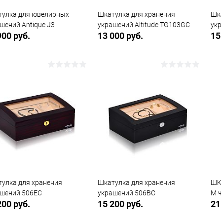
тулка для ювелирных
Шкатулка для хранения
Шк
шений Antique J3
украшений Altitude TG103GC
ук
900 руб.
13 000 руб.
15
В корзину
В корзину
упить в 1
Сравнение
Купить в 1
Сравнение
клик
кли
 избранное
В наличии
В избранное
В наличии
улка для хранения
Шкатулка для хранения
ШК
шений 506EC
украшений 506BC
М 
200 руб.
15 200 руб.
21