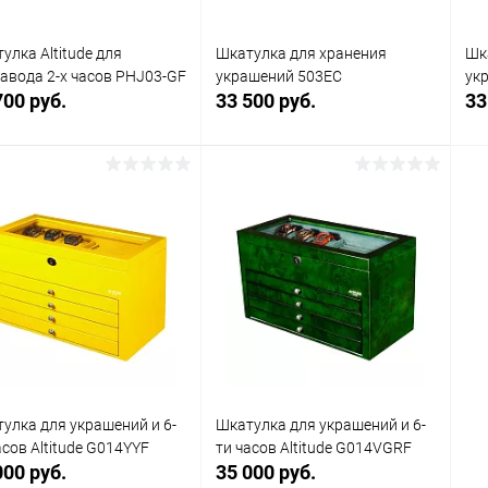
улка Altitude для
Шкатулка для хранения
Шк
авода 2-х часов PHJ03-GF
украшений 503EC
ук
700 руб.
33 500 руб.
33
В корзину
В корзину
упить в 1
Сравнение
Купить в 1
Сравнение
клик
кли
 избранное
В наличии
В избранное
В наличии
улка для украшений и 6-
Шкатулка для украшений и 6-
асов Altitude G014YYF
ти часов Altitude G014VGRF
000 руб.
35 000 руб.