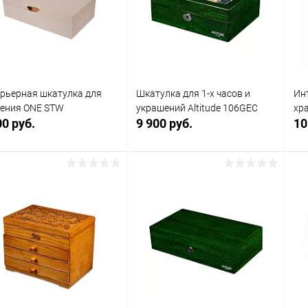
 избранное
В наличии
В избранное
В наличии
рьерная шкатулка для
Шкатулка для 1-х часов и
Ин
ения ONE STW
украшений Altitude 106GEC
хр
00 руб.
9 900 руб.
10
В корзину
В корзину
упить в 1
Сравнение
Купить в 1
Сравнение
клик
кли
 избранное
В наличии
В избранное
В наличии