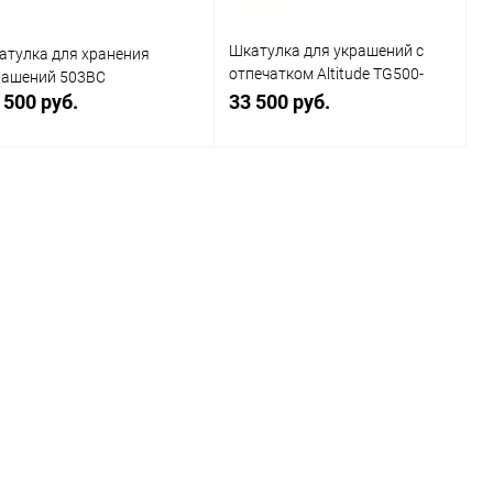
Шкатулка для украшений с
атулка для хранения
отпечатком Altitude TG500-
рашений 503BC
2BC-FP
 500 руб.
33 500 руб.
В корзину
В корзину
Купить в 1
Сравнение
Купить в 1
Сравнение
к
клик
В избранное
В наличии
В избранное
В наличии