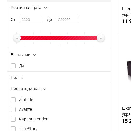
Розничная цена
Шка
укра
От
До
11 
В наличии
К
Да
клик
В
Пол
мужской
Производитель
Altitude
Шкат
Avante
укра
Rapport London
15 
TimeStory