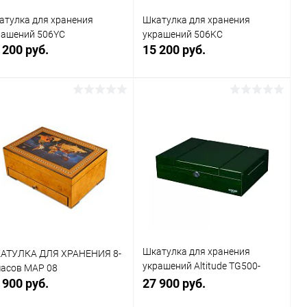
атулка для хранения
Шкатулка для хранения
рашений 506YC
украшений 506KC
 200 руб.
15 200 руб.
В корзину
В корзину
Купить в 1
Сравнение
Купить в 1
Сравнение
к
клик
В избранное
В наличии
В избранное
В наличии
Шкатулка для хранения
АТУЛКА ДЛЯ ХРАНЕНИЯ 8-
украшений Altitude TG500-
часов MAP 08
2GRC
 900 руб.
27 900 руб.