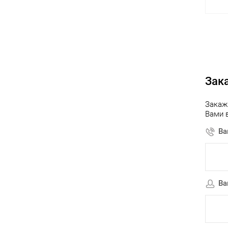
К
клик
Зак
В
Закаж
Вами 
Ва
Ва