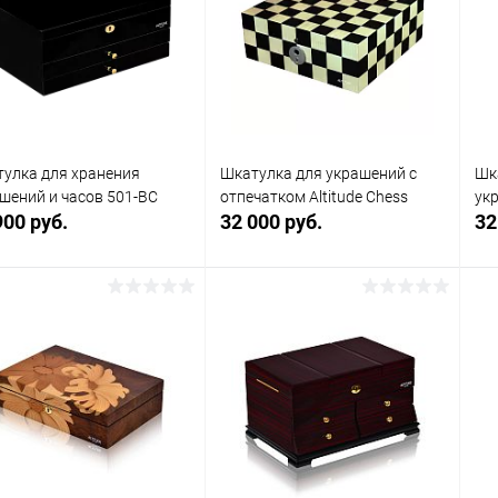
клик
кли
 избранное
В наличии
В избранное
В наличии
улка для хранения
Шкатулка для украшений с
Шк
шений и часов 501-BC
отпечатком Altitude Chess
ук
900 руб.
32 000 руб.
32
В корзину
В корзину
упить в 1
Сравнение
Купить в 1
Сравнение
клик
кли
 избранное
В наличии
В избранное
В наличии