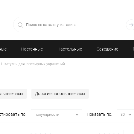
ные
Настенные
Настольные
Освещение
Шкатулки для ювелирных украшений
часы
часы
ольные часы
Дорогие напольные часы
ртировать по:
Показать по:
популярности
30