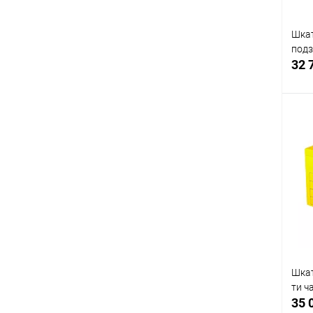
Шкат
подз
32 
К
клик
В
Шкат
ти ч
35 