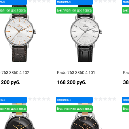
нка
новинка
нов
В корзину
В корзину
латная доставка
Бесплатная доставка
Бес
упить в 1
Сравнение
Купить в 1
Сравнение
клик
кли
 избранное
В наличии
В избранное
В наличии
 763.3860.4.102
Rado 763.3860.4.101
Rad
 200 руб.
168 200 руб.
38
нка
новинка
нов
В корзину
В корзину
латная доставка
Бесплатная доставка
Бес
упить в 1
Сравнение
Купить в 1
Сравнение
клик
кли