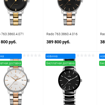
 избранное
В наличии
В избранное
В наличии
 763.3860.4.071
Rado 763.3860.4.016
Rad
 800 руб.
389 800 руб.
38
нка
новинка
нов
В корзину
В корзину
латная доставка
Бесплатная доставка
Бес
упить в 1
Сравнение
Купить в 1
Сравнение
клик
кли
 избранное
В наличии
В избранное
В наличии