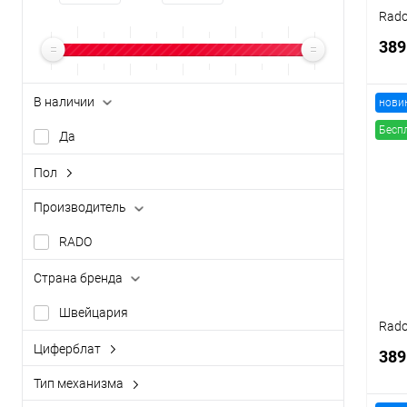
Rado
389
В наличии
нови
Бесп
Да
К
Пол
клик
женский
Производитель
В
мужской
RADO
Страна бренда
Швейцария
Rado
Циферблат
389
аналоговый (стрелки)
Тип механизма
кварцевый