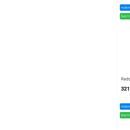
нови
Бесп
К
клик
В
Rado
321
нови
Бесп
К