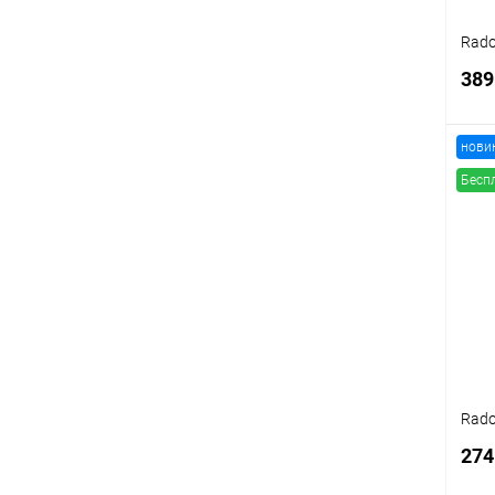
Rado
389
нови
Бесп
К
клик
В
Rado
274