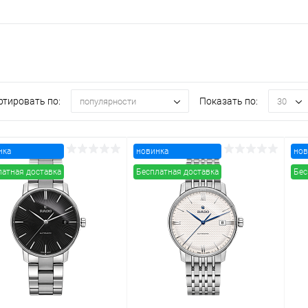
ртировать по:
Показать по:
популярности
30
нка
новинка
нов
латная доставка
Бесплатная доставка
Бес