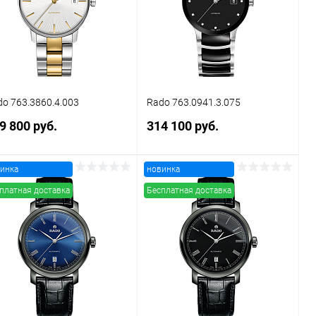
В избранное
В наличии
В избранное
В наличии
o 763.3860.4.003
Rado 763.0941.3.075
9 800 руб.
314 100 руб.
инка
новинка
В корзину
В корзину
платная доставка
Бесплатная доставка
Купить в 1
Сравнение
Купить в 1
Сравнение
к
клик
В избранное
В наличии
В избранное
В наличии