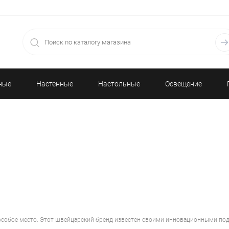
ные
Настенные
Настольные
Освещение
часы
часы
особое место. Этот швейцарский бренд известен своими инновационными под