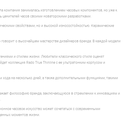
ала компания занималась изготовлением часовых компонентов, но уже к
ть ценителей часов своими новаторскими разработками.
ическими свойствами, но и высокой износостойкостью. Керамические
о говорит о высочайшем мастерстве дизайнеров бренда. В каждой модели
чтениями и стилем жизни. Любители классического стиля оценят
йдет коллекция Rado True Thinline с ее ультратонким корпусом и
 хода на несколько дней, а также дополнительными функциями, такими
тражает философию бренда, заключающуюся в стремлении к инновациям и
ю.
иционное часовое искусство может сочетаться с современными
 ценных моментов жизни.