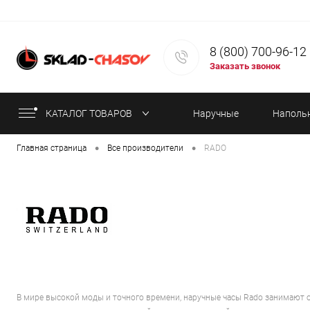
8 (800) 700-96-12
Заказать звонок
КАТАЛОГ ТОВАРОВ
Наручные
Наполь
•
•
Главная страница
Все производители
RADO
часы
часы
В мире высокой моды и точного времени, наручные часы Rado занимают 