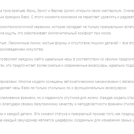
да трое братьев, Фриц, Эрнст и Вернер Шлюп, открыли свою мастерскую. Снач
ым брендом Rado. С этого момента компания не перестает удивлять и радова
сокотехнологичной керамики, которая обладает не только прекрасными эстет
 на ощупь, что обеспечивает исключительный комфорт при носке.
тью. Лаконичные линии, чистые формы и отсутствие лишних деталей – все эт
 произведением искусства.
о позволяет каждому найти идеальные часы в соответствии со своими предпо
 тех, кто предпочитает более смелые и современные аксессуары, идеально подо
атериалами. Многие модели оснащены автоматическими механизмами с запасом
 делает часы Rado не только стильным, но и функциональным аксессуаром.
тслеживания времени, но и надежного спутника для жизни. Каждая модель о
ми, благодаря своему безупречному качеству и неподвластности времени стил
ием к каждой детали. Это символ статуса и прекрасный пример того, как трад
где каждый секундомер является шедевром, созданным для измерения самых