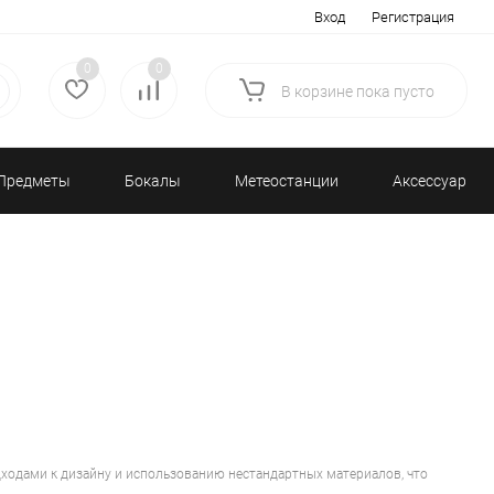
Вход
Регистрация
0
0
В корзине
пока
пусто
Предметы
Бокалы
Метеостанции
Аксессуары/
декора
и бар
и барометры
Разное
ходами к дизайну и использованию нестандартных материалов, что