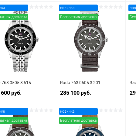
нка
новинка
нов
В корзину
В корзину
латная доставка
Бесплатная доставка
Бес
упить в 1
Сравнение
Купить в 1
Сравнение
клик
кли
 избранное
В наличии
В избранное
В наличии
 763.0505.3.515
Rado 763.0505.3.201
Rad
 600 руб.
285 100 руб.
29
нка
новинка
В корзину
В корзину
латная доставка
Бесплатная доставка
упить в 1
Сравнение
Купить в 1
Сравнение