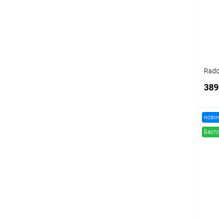
В
Rado
389
нови
Бесп
К
клик
В