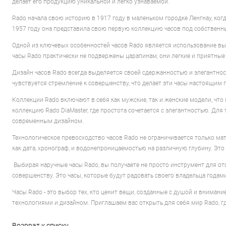
делает его продукцию уникальной и легко узнаваемой.
Rado начала свою историю в 1917 году в маленьком городке Ленгнау, ког
1957 году она представила свою первую коллекцию часов под собственн
Одной из ключевых особенностей часов Rado является использование вы
часы Rado практически не подвержены царапинам, они легкие и приятные
Дизайн часов Rado всегда выделяется своей сдержанностью и элегантнос
чувствуется стремление к совершенству, что делает эти часы настоящим
Коллекции Rado включают в себя как мужские, так и женские модели, чт
коллекцию Rado DiaMaster, где простота сочетается с элегантностью. Для
современным дизайном.
Технологическое превосходство часов Rado не ограничивается только м
как дата, хронограф, и водонепроницаемостью на различную глубину. Это
Выбирая наручные часы Rado, вы получаете не просто инструмент для о
совершенству. Это часы, которые будут радовать своего владельца года
Часы Rado - это выбор тех, кто ценит вещи, созданные с душой и вниман
технологиями и дизайном. Приглашаем вас открыть для себя мир Rado, 
Возврат к списку