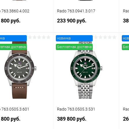
 763.3860.4.002
Rado 763.0941.3.017
Rad
 800 руб.
233 900 руб.
38
нка
новинка
нов
В корзину
В корзину
латная доставка
Бесплатная доставка
Бес
упить в 1
Сравнение
Купить в 1
Сравнение
клик
кли
 избранное
В наличии
В избранное
В наличии
 763.0505.3.601
Rado 763.0505.3.531
Rad
 800 руб.
389 800 руб.
26