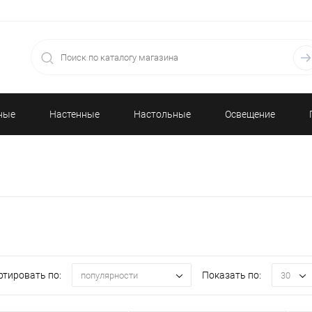
ные
Настенные
Настольные
Освещение
часы
часы
ртировать по:
Показать по:
популярности
30