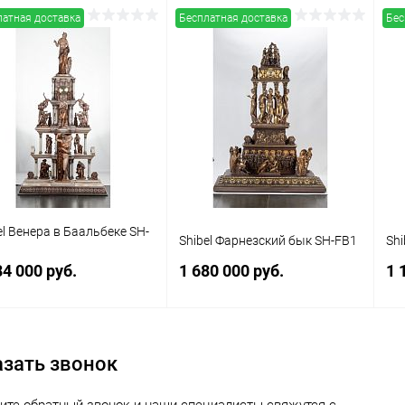
латная доставка
Бесплатная доставка
Бес
el Венера в Баальбеке SH-
Shibel Фарнезский бык SH-FB1
Sh
84 000 руб.
1 680 000 руб.
1 
Заказать
Заказать
азать звонок
упить в 1
Сравнение
Купить в 1
Сравнение