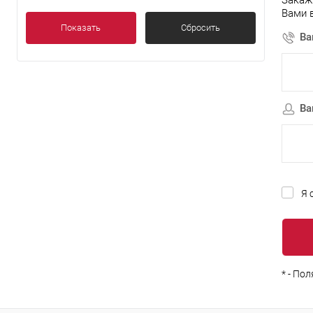
Закаж
клик
Вами 
В
Показать
Сбросить
Ва
Ва
Я 
*
- Пол