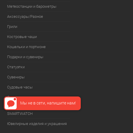
Метеостанции и барометры
Аксессуары/Разное
Грили
Костровые чаши
Кошельки и портмоне
Подарки и сувениры
Статуэтки
Сувениры
Судовые часы
Сумки
Мы не в сети, напишите нам!
Корпус наручных часов
SMARTWATCH
Ювелирные изделия и украшения