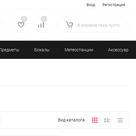
Вход
Регистрация
0
0
В корзине
пока
пусто
Предметы
Бокалы
Метеостанции
Аксессуары/
декора
и бар
и барометры
Разное
Вид каталога: