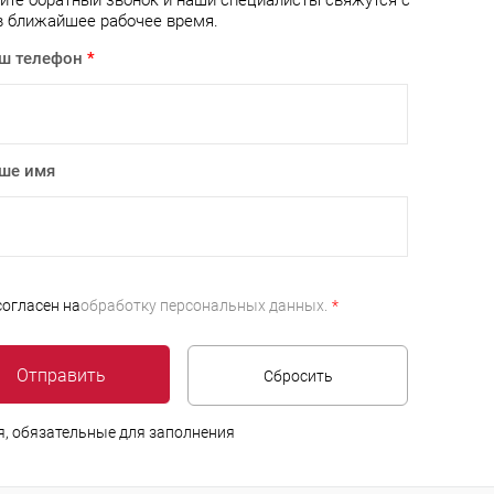
ите обратный звонок и наши специалисты свяжутся с
клик
кли
в ближайшее рабочее время.
 избранное
Под заказ
В избранное
Под заказ
ш телефон
*
ше имя
согласен на
обработку персональных данных.
*
я, обязательные для заполнения