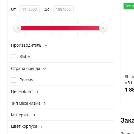
Бесп
От
До
Производитель
Shibel
Страна бренда
Shib
Россия
VB1
1 8
Циферблат
римский
Тип механизма
механический
Материал
Зак
дерево
Цвет корпуса
К
орех