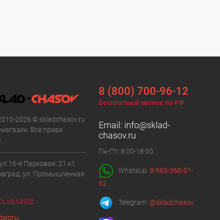
8 (800) 700-96-12
Бесплатный звонок по РФ
2010-2026 © skladchasov.ru
Email:
info@sklad-
-магазин. Все права
chasov.ru
.
Пн-Пт: 8:00-18:00
 ул 16-я Парковая, 21 к1
WhatsUp:
8-960-368-51-
овград, ул. Промышленная
62
ь на карте
Telegram:
@skladchasov
оферты