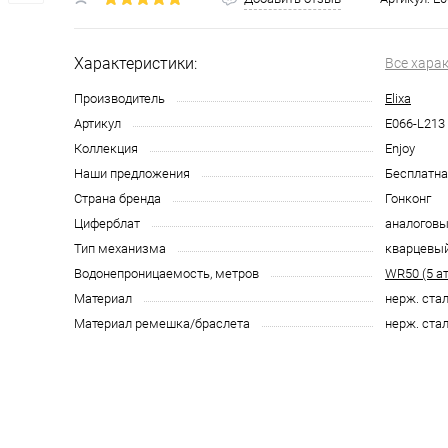
Характеристики:
Все хара
Производитель
Elixa
Артикул
E066-L213
Коллекция
Enjoy
Наши предложения
Бесплатна
Страна бренда
Гонконг
Циферблат
аналоговы
Тип механизма
кварцевы
Водонепроницаемость, метров
WR50 (5 а
Материал
нерж. ста
Материал ремешка/браслета
нерж. ста