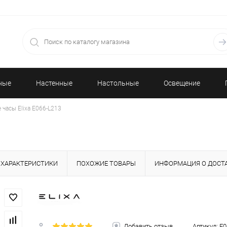
ные
Настенные
Настольные
Освещение
 часы Elixa E066-L213
часы
часы
ХАРАКТЕРИСТИКИ
ПОХОЖИЕ ТОВАРЫ
ИНФОРМАЦИЯ О ДОСТ
Добавить отзыв
Артикул:
E0