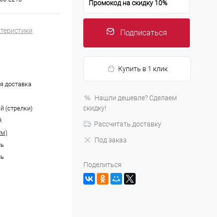
Промокод на скидку 10%
ктеристики
Подписаться
Купить в 1 клик
я доставка
Нашли дешевле? Сделаем
скидку!
й (стрелки)
й
Рассчитать доставку
тм)
Под заказ
ль
ль
Поделиться