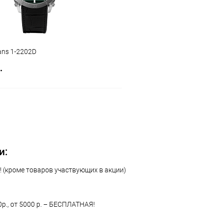
ans 1-2202D
.
В корзину
 клик
Сравнение
ое
В наличии
и:
 (кроме товаров участвующих в акции)
0р., от 5000 р. – БЕСПЛАТНАЯ!