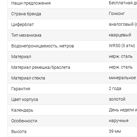
Бесплатная д
Наши предложения
Гонконг
Страна бренда
аналоговый (
Циферблат
кварцевый
Тип механизма
WR50 (5 атм)
Водонепроницаемость, метров
нерж. сталь
Материал
нерж. сталь
Материал ремешка/браслета
минеральное
Материал стекла
2 года
Гарантия
золотой
Цвет корпуса
День недели и
Календарь
наручные
Особенности
39 мм
Высота