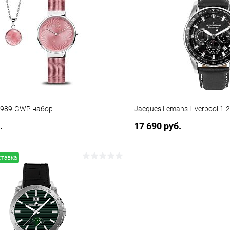
 клик
Сравнение
Купить в 1 клик
ое
В наличии
В избранное
1-989-GWP набор
Jacques Lemans Liverpool 1-
.
17 690 руб.
ставка
В корзину
В корз
 клик
Сравнение
Купить в 1 клик
ое
В наличии
В избранное