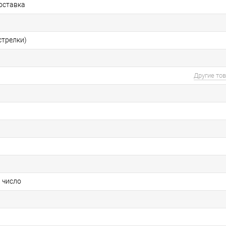
оставка
стрелки)
Другие то
 число