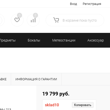
Вход
Регистрация
0
0
В корзине
пока
пусто
Предметы
Бокалы
Метеостанции
Аксессуары/
декора
и бар
и барометры
Разное
АВКЕ
ИНФОРМАЦИЯ О ГАРАНТИИ
19 799 руб.
sklad10
Копировать
66-L213