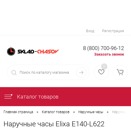
Вход
Регистрация
8 (800) 700-96-12
Заказать звонок
0
Каталог товаров
•
•
•
Главная страница
Каталог товаров
Наручные часы
Наручные ч
Наручные часы Elixa E140-L622