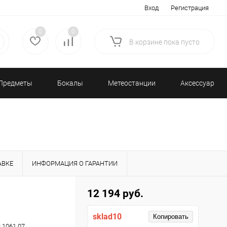
Вход
Регистрация
0
0
В корзине
пока
пусто
Предметы
Бокалы
Метеостанции
Аксессуары/
декора
и бар
и барометры
Разное
АВКЕ
ИНФОРМАЦИЯ О ГАРАНТИИ
12 194 руб.
sklad10
Копировать
8.1061.07