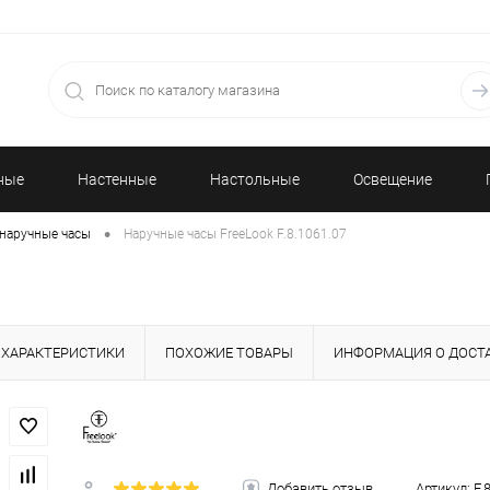
ные
Настенные
Настольные
Освещение
•
наручные часы
Наручные часы FreeLook F.8.1061.07
часы
часы
ХАРАКТЕРИСТИКИ
ПОХОЖИЕ ТОВАРЫ
ИНФОРМАЦИЯ О ДОСТ
Добавить отзыв
Артикул:
F.