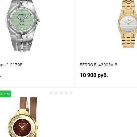
 клик
Сравнение
Купить в 1 клик
ое
В наличии
В избранное
ans 1-2179F
FERRO FL43003A-B
.
10 900 руб.
ставка
В корзину
В корз
 клик
Сравнение
Купить в 1 клик
ое
В наличии
В избранное