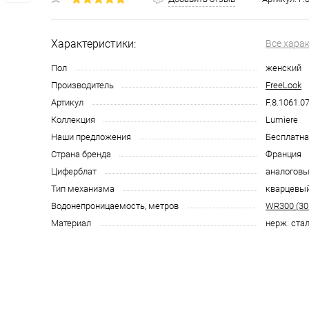
Характеристики:
Все хара
Пол
женский
Производитель
FreeLook
Артикул
F.8.1061.0
Коллекция
Lumiere
Наши предложения
Бесплатна
Страна бренда
Франция
Циферблат
аналоговы
Тип механизма
кварцевы
Водонепроницаемость, метров
WR300 (30
Материал
нерж. ста