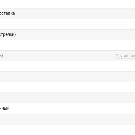
оставка
стрелки)
м)
Другие то
нный