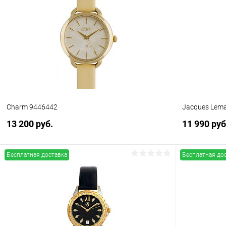
Купить в 1 клик
Сравнение
Купить в 1
В избранное
В наличии
В избранн
Charm 9446442
Jacques Lem
13 200 руб.
11 990 руб
Бесплатная доставка
Бесплатная до
В корзину
Купить в 1 клик
Сравнение
Купить в 1
В избранное
В наличии
В избранн