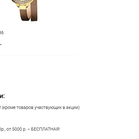
36
.
В корзину
 клик
Сравнение
ое
В наличии
и:
 (кроме товаров участвующих в акции)
0р., от 5000 р. – БЕСПЛАТНАЯ!