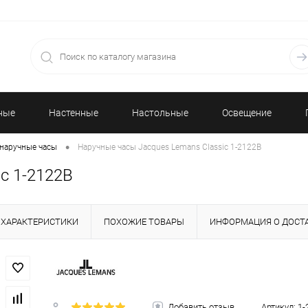
ные
Настенные
Настольные
Освещение
•
наручные часы
Наручные часы Jacques Lemans Classic 1-2122B
часы
часы
c 1-2122B
ХАРАКТЕРИСТИКИ
ПОХОЖИЕ ТОВАРЫ
ИНФОРМАЦИЯ О ДОСТ
Добавить отзыв
Артикул:
1-