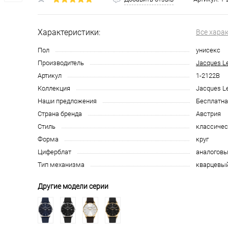
Характеристики:
Все хара
Пол
унисекс
Производитель
Jacques 
Артикул
1-2122B
Коллекция
Jacques L
Наши предложения
Бесплатна
Страна бренда
Австрия
Стиль
классичес
Форма
круг
Циферблат
аналоговы
Тип механизма
кварцевы
Другие модели серии