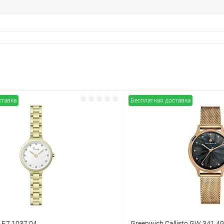
ставка
Бесплатная доставка
l F.7.1037.04
Greenwich Callisto GW 341.49