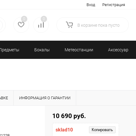
Вход
Регистрация
0
0
В корзине
пока
пусто
Предметы
Бокалы
Метеостанции
Аксессуары/
декора
и бар
и барометры
Разное
АВКЕ
ИНФОРМАЦИЯ О ГАРАНТИИ
10 690 руб.
sklad10
Копировать
2122B