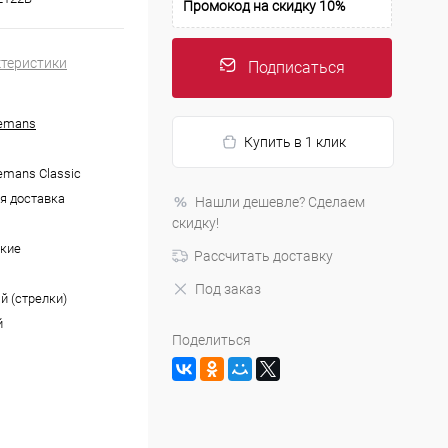
Промокод на скидку 10%
ктеристики
Подписаться
Lemans
Купить в 1 клик
emans Classic
я доставка
Нашли дешевле? Сделаем
скидку!
кие
Рассчитать доставку
Под заказ
й (стрелки)
й
Поделиться