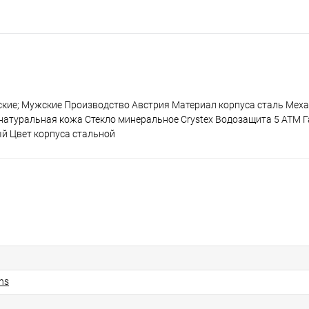
нские; Мужские Производство Австрия Материал корпуса сталь Мех
натуральная кожа Стекло минеральное Crystex Водозащита 5 ATM Г
й Цвет корпуса стальной
ns