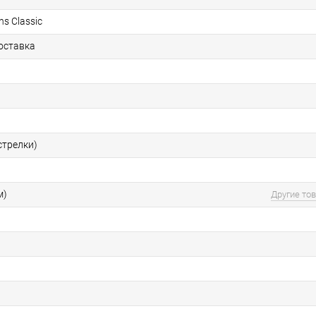
s Classic
оставка
стрелки)
м)
Другие то