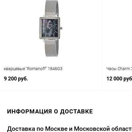
В корзину
Купить в 1 клик
Сравнение
Купить в 1
В избранное
В наличии
В избранн
кварцевые "Romanoff" 1846G3
Часы Charm 
9 200 руб.
12 000 руб
В корзину
ИНФОРМАЦИЯ О ДОСТАВКЕ
Купить в 1 клик
Сравнение
Купить в 1
В избранное
В наличии
В избранн
Доставка по Москве и Московской област