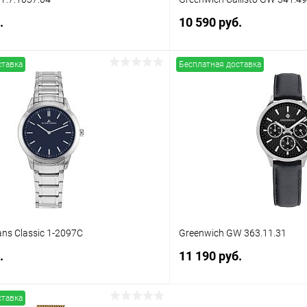
.
10 590 руб.
ставка
Бесплатная доставка
В корзину
В корз
 клик
Сравнение
Купить в 1 клик
ое
В наличии
В избранное
ns Classic 1-2097C
Greenwich GW 363.11.31
.
11 190 руб.
ставка