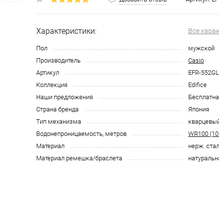
Характеристики:
Все хара
Пол
мужской
Производитель
Casio
Артикул
EFR-552GL
Коллекция
Edifice
Наши предложения
Бесплатна
Страна бренда
Япония
Тип механизма
кварцевы
Водонепроницаемость, метров
WR100 (10
Материал
нерж. ста
Материал ремешка/браслета
натуральн