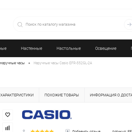
ные
Настенные
Настольные
Освещение
•
наручные часы
Наручные часы Casio EFR-552GL-2A
часы
часы
ХАРАКТЕРИСТИКИ
ПОХОЖИЕ ТОВАРЫ
ИНФОРМАЦИЯ О ДОСТ
Добавить отзыв
Артикул:
EF