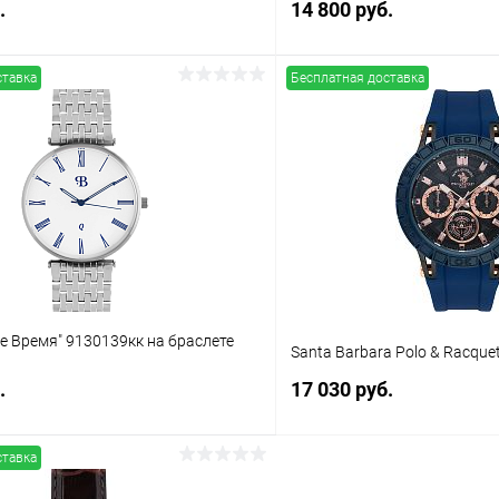
.
14 800 руб.
ставка
Бесплатная доставка
В корзину
В корз
 клик
Сравнение
Купить в 1 клик
ое
В наличии
В избранное
е Время" 9130139кк на браслете
Santa Barbara Polo & Racquet
.
17 030 руб.
ставка
В корзину
В корз