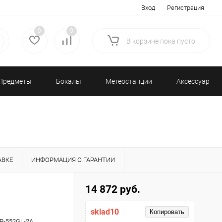
Вход
Регистрация
0
0
В корзине
пока
пусто
Предметы
Бокалы
Метеостанции
Аксессуары/
декора
и бар
и барометры
Разное
АВКЕ
ИНФОРМАЦИЯ О ГАРАНТИИ
14 872 руб.
sklad10
Копировать
R-552GL-2A