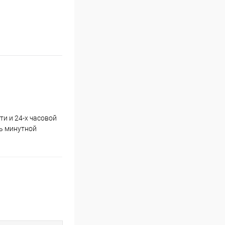
и и 24-х часовой
ль минутной