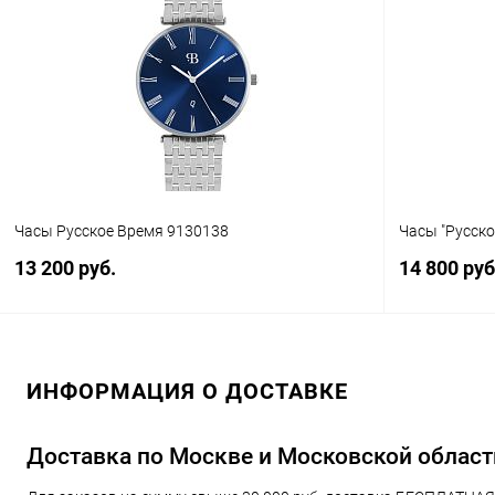
Купить в 1 клик
Сравнение
Купить в 1
В избранное
В наличии
В избранн
Часы Русское Время 9130138
Часы "Русск
13 200 руб.
14 800 руб
В корзину
ИНФОРМАЦИЯ О ДОСТАВКЕ
Купить в 1 клик
Сравнение
Купить в 1
В избранное
В наличии
В избранн
Доставка по Москве и Московской област