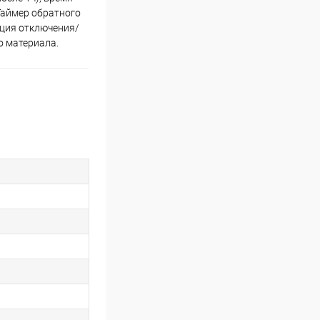
 Таймер обратного
кция отключения/
о материала.