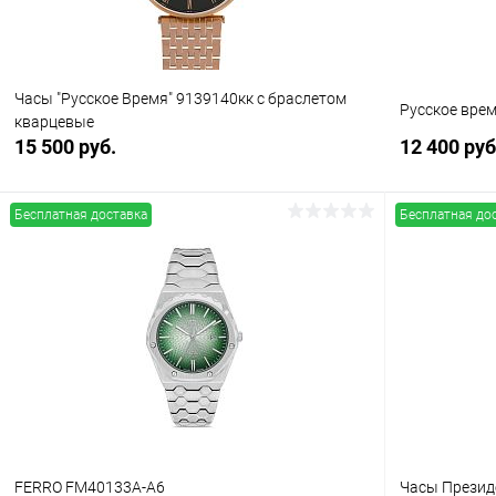
Часы "Русское Время" 9139140кк с браслетом
Русское вре
кварцевые
15 500 руб.
12 400 руб
Бесплатная доставка
Бесплатная до
В корзину
Купить в 1 клик
Сравнение
Купить в 1
В избранное
В наличии
В избранн
FERRO FM40133A-A6
Часы Презид