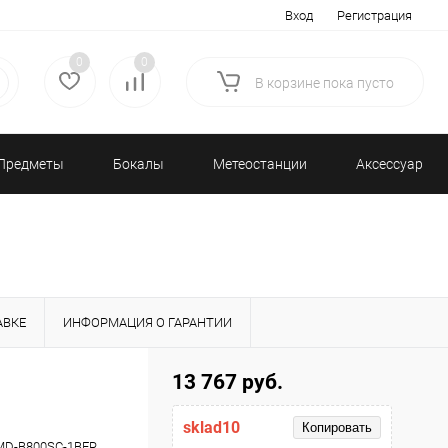
Вход
Регистрация
0
0
В корзине
пока
пусто
Предметы
Бокалы
Метеостанции
Аксессуары/
декора
и бар
и барометры
Разное
АВКЕ
ИНФОРМАЦИЯ О ГАРАНТИИ
13 767 руб.
sklad10
Копировать
D-B800SC-1BER