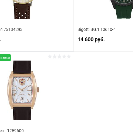
мя 75134293
Bigotti BG.1.10610-4
.
14 600 руб.
ставка
В корзину
В корз
 клик
Сравнение
Купить в 1 клик
ое
В наличии
В избранное
ент 1259600