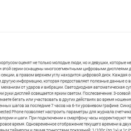
орпусом оценят не только молодые люди, но и девушки, которые н
ели этой серии оснащены многосегментными цифровыми дисплеями 
секции, в правом верхнем углу находится цифровой диск. Каждая 
 другую информацию, которая предоставляет полезные данные о 
механизм от ударов и вибрации. Светодиодная автоматическая суп
ии руки дисплей освещается ярким светом. Послесвечение. 3-осево
инаете бегать или участвовать в других действиях во время ношени
енных шагов за последние 7 часов на 6-ти уровневом графике. Синх
ected Phone позволяет настроить параметры для журнала счетчика
лории и шаги. При подключении к смартфону часы корректируют те
ировое время. Одновременное отображение текущего времени в дву
евым таймером и двумя точностями показаний: 1/100с (до 1ч) и 1с (п