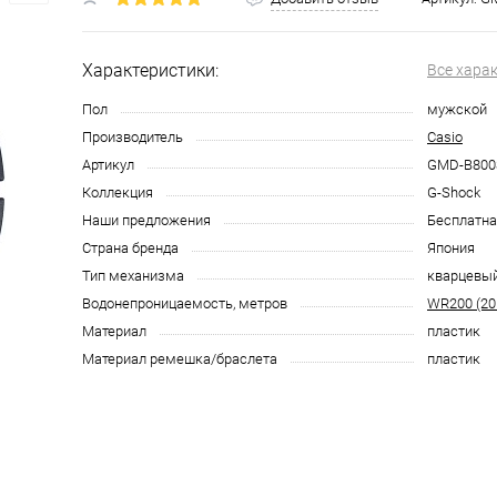
Характеристики:
Все хара
Пол
мужской
Производитель
Casio
Артикул
GMD-B800
Коллекция
G-Shock
Наши предложения
Бесплатна
Страна бренда
Япония
Тип механизма
кварцевы
Водонепроницаемость, метров
WR200 (20
Материал
пластик
Материал ремешка/браслета
пластик