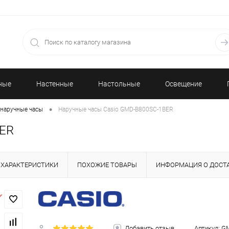
ные
Настенные
Настольные
Освещение
•
наручные часы
Наручные часы Casio GMD-B800SC-1BER
часы
часы
BER
ХАРАКТЕРИСТИКИ
ПОХОЖИЕ ТОВАРЫ
ИНФОРМАЦИЯ О ДОСТ
Добавить отзыв
Артикул:
GM