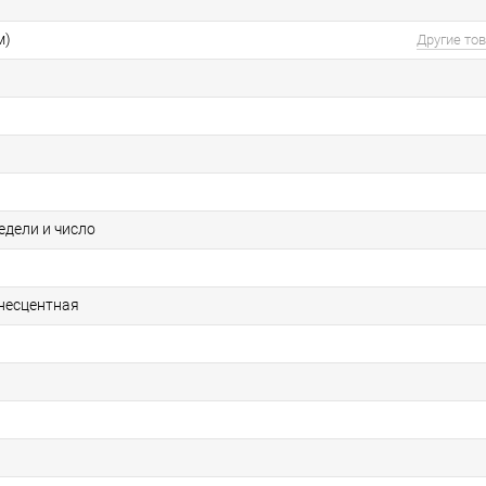
м)
Другие то
едели и число
несцентная