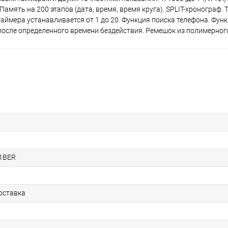
амять на 200 этапов (дата, время, время круга). SPLIT-хронограф.
таймера устанавливается от 1 до 20. Функция поиска телефона. Фун
после определенного времени бездействия. Ремешок из полимерног
1BER
оставка