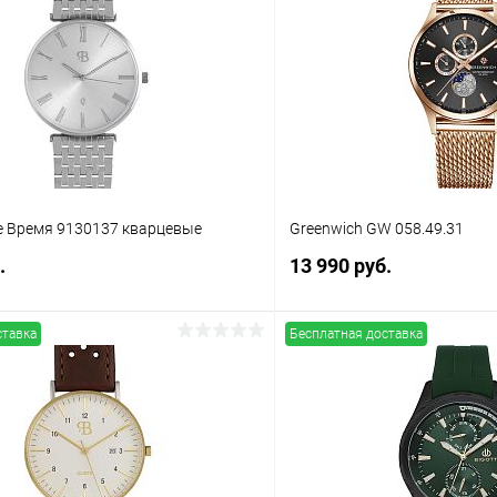
е Время 9130137 кварцевые
Greenwich GW 058.49.31
.
13 990 руб.
ставка
Бесплатная доставка
В корзину
В корз
 клик
Сравнение
Купить в 1 клик
ое
В наличии
В избранное