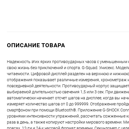
ОПИСАНИЕ ТОВАРА
Надежность этих ярких противоударных часов с уменьшенным к
свою жизнь без приключений и спорта. G-Squad. Унисекс. Мод
читаемости. Цифровой дисплей разделен на верхнюю и нижнюю 
отображения показывает различные измерения, хронометраж и
повседневной деятельности. Противоударный корпус защищает 
выбираемой длительностью свечения 1,5 или 3 сек. При движен
автоматически начинает отсчет шагов на дисплее, когда вы нач
измеряет количество шагов от 0 до 999999. Отображение пройд
смартфоном при помощи Bluetooth®. Приложение G-SHOCK Conn
уровнями интенсивности упражнений, рассчитать сожженные ка
раза в день, а также копируют настройки мирового времени. М
поясах. 12-ти и 24-х часовой формат времени. Секундомер с цел