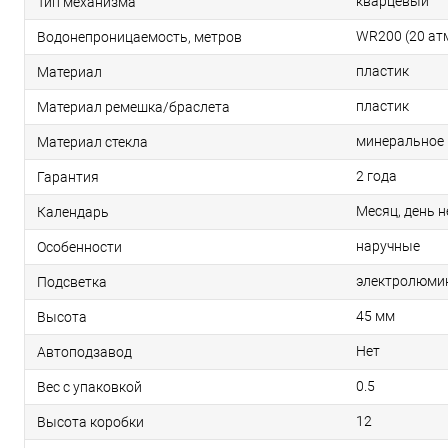
кварцевый
Тип механизма
WR200 (20 ат
Водонепроницаемость, метров
пластик
Материал
пластик
Материал ремешка/браслета
минеральное
Материал стекла
2 года
Гарантия
Месяц, день н
Календарь
наручные
Особенности
электролюми
Подсветка
45 мм
Высота
Нет
Автоподзавод
0.5
Вес с упаковкой
12
Высота коробки