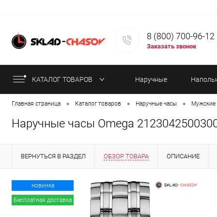
8 (800) 700-96-12
Заказать звонок
КАТАЛОГ ТОВАРОВ
Наручные
Наполь
•
•
•
Главная страница
Каталог товаров
Наручные часы
Мужские 
часы
часы
Наручные часы Omega 212304250030
ВЕРНУТЬСЯ В РАЗДЕЛ
ОБЗОР ТОВАРА
ОПИСАНИЕ
ИНФОРМАЦИЯ ОБ ОПЛАТЕ
СТАТЬИ
новинка
Бесплатная доставка