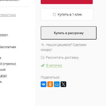
Купить в 1 клик
ктеристики
Купить в рассрочку
03001
Нашли дешевле? Сделаем
 Бесплатная
скидку!
Рассчитать доставку
я
й (стрелки)
В наличии
ский
 атм)
Поделиться
ль