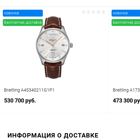
новинка
новинка
В корзину
Бесплатная доставка
Бесплатная до
Купить в 1 клик
Сравнение
Купить в 1
В избранное
В наличии
В избранн
Breitling A45340211G1P1
Breitling A1
530 700 руб.
473 300 ру
В корзину
ИНФОРМАЦИЯ О ДОСТАВКЕ