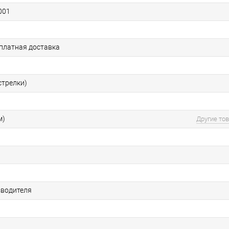
001
сплатная доставка
стрелки)
м)
Другие то
зводителя