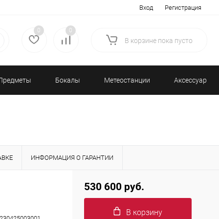
Вход
Регистрация
0
0
В корзине
пока
пусто
Предметы
Бокалы
Метеостанции
Аксессуары/
декора
и бар
и барометры
Разное
АВКЕ
ИНФОРМАЦИЯ О ГАРАНТИИ
530 600 руб.
В корзину
230425003001