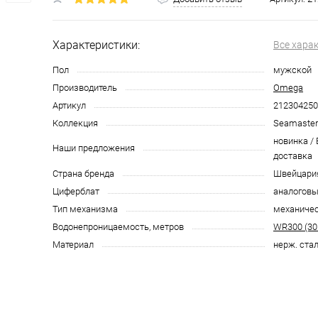
Характеристики:
Все хара
Пол
мужской
Производитель
Omega
Артикул
212304250
Коллекция
Seamaster
новинка /
Наши предложения
доставка
Страна бренда
Швейцари
Циферблат
аналоговы
Тип механизма
механиче
Водонепроницаемость, метров
WR300 (30
Материал
нерж. ста