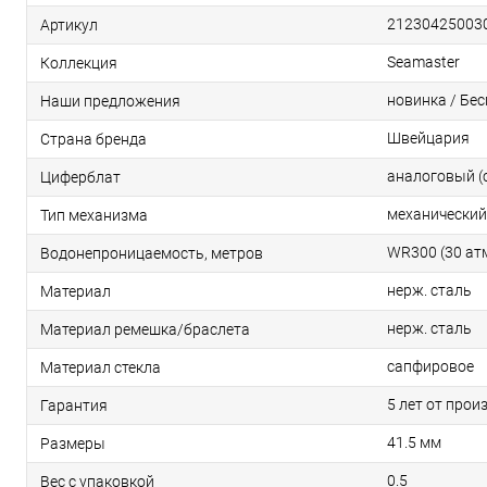
21230425003
Артикул
Seamaster
Коллекция
новинка / Бе
Наши предложения
Швейцария
Страна бренда
аналоговый (
Циферблат
механический
Тип механизма
WR300 (30 ат
Водонепроницаемость, метров
нерж. сталь
Материал
нерж. сталь
Материал ремешка/браслета
сапфировое
Материал стекла
5 лет от прои
Гарантия
41.5 мм
Размеры
0.5
Вес с упаковкой