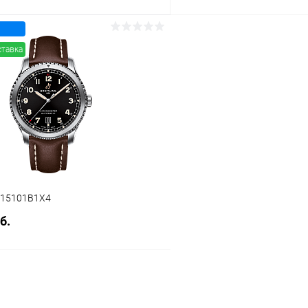
В корзину
В корз
ставка
 клик
Сравнение
Купить в 1 клик
ое
В наличии
В избранное
7315101B1X4
б.
В корзину