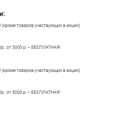
 клик
Сравнение
ое
В наличии
и:
 (кроме товаров участвующих в акции)
0р., от 5000 р. – БЕСПЛАТНАЯ!
 (кроме товаров участвующих в акции)
0р., от 5000 р. – БЕСПЛАТНАЯ!