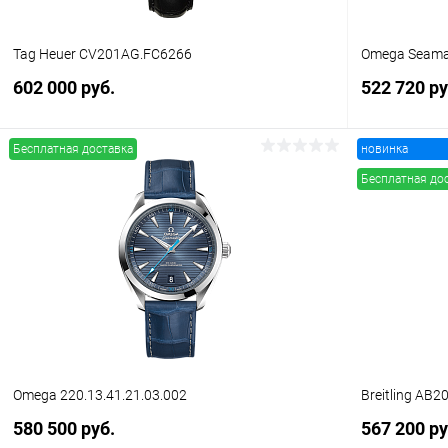
Tag Heuer CV201AG.FC6266
Omega Seamas
602 000 руб.
522 720 ру
Бесплатная доставка
новинка
В корзину
Бесплатная до
Купить в 1 клик
Сравнение
Купить в 1
В избранное
В наличии
В избранн
Omega 220.13.41.21.03.002
Breitling AB
580 500 руб.
567 200 ру