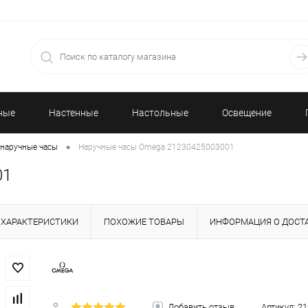
ные
Настенные
Настольные
Освещение
•
наручные часы
Наручные часы Omega 21230425003001
часы
часы
01
ХАРАКТЕРИСТИКИ
ПОХОЖИЕ ТОВАРЫ
ИНФОРМАЦИЯ О ДОСТ
Добавить отзыв
Артикул:
21