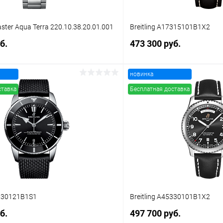
ter Aqua Terra 220.10.38.20.01.001
Breitling A17315101B1X2
б.
473 300 руб.
новинка
В корзину
В корз
ставка
Бесплатная доставка
 клик
Сравнение
Купить в 1 клик
ое
В наличии
В избранное
2030121B1S1
Breitling A45330101B1X2
б.
497 700 руб.