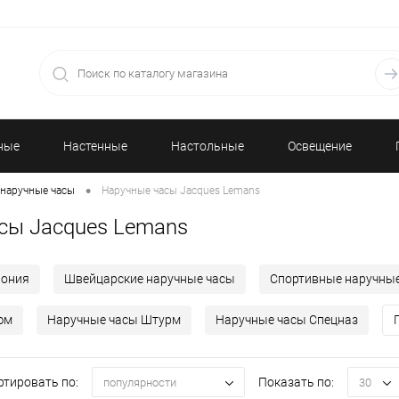
ные
Настенные
Настольные
Освещение
•
наручные часы
Наручные часы Jacques Lemans
часы
часы
сы Jacques Lemans
пония
Швейцарские наручные часы
Спортивные наручны
юм
Наручные часы Штурм
Наручные часы Спецназ
ртировать по:
Показать по:
популярности
30