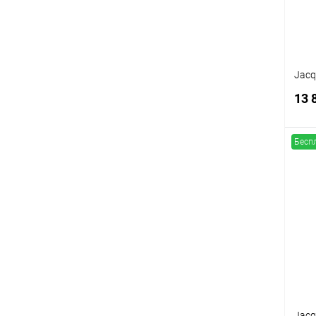
Jacq
13 
Бесп
К
клик
В
Jacq