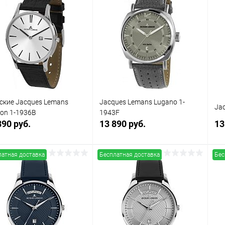
упить в 1
Сравнение
Купить в 1
Сравнение
клик
кли
 избранное
В наличии
В избранное
В наличии
кие Jacques Lemans
Jacques Lemans Lugano 1-
Ja
on 1-1936B
1943F
890 руб.
13 890 руб.
13
латная доставка
Бесплатная доставка
Бес
В корзину
В корзину
упить в 1
Сравнение
Купить в 1
Сравнение
клик
кли
 избранное
В наличии
В избранное
В наличии