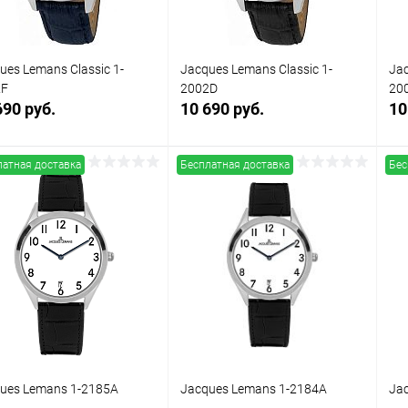
ues Lemans Classic 1-
Jacques Lemans Classic 1-
Jac
2F
2002D
20
690 руб.
10 690 руб.
10
латная доставка
Бесплатная доставка
Бес
В корзину
В корзину
упить в 1
Сравнение
Купить в 1
Сравнение
клик
кли
 избранное
В наличии
В избранное
В наличии
ues Lemans 1-2185A
Jacques Lemans 1-2184A
Ja