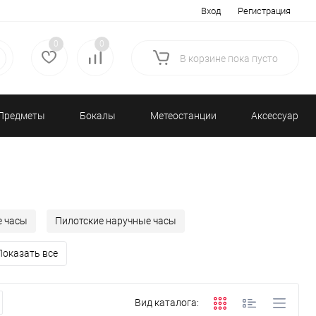
Вход
Регистрация
0
0
В корзине
пока
пусто
Предметы
Бокалы
Метеостанции
Аксессуары/
декора
и бар
и барометры
Разное
е часы
Пилотские наручные часы
Показать все
Вид каталога: