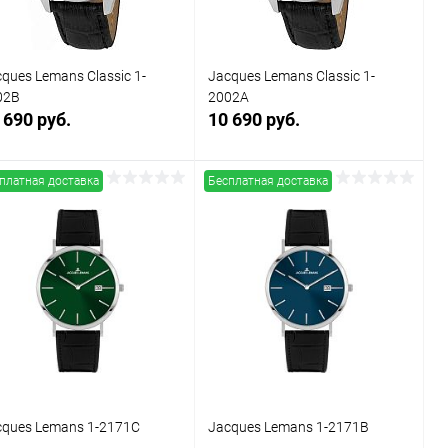
ques Lemans Classic 1-
Jacques Lemans Classic 1-
02B
2002A
 690 руб.
10 690 руб.
платная доставка
Бесплатная доставка
В корзину
В корзину
Купить в 1
Сравнение
Купить в 1
Сравнение
к
клик
В избранное
В наличии
В избранное
В наличии
cques Lemans 1-2171C
Jacques Lemans 1-2171B