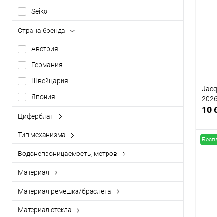
К
Seiko
клик
Страна бренда
В
Австрия
Германия
Швейцария
Jacq
Япония
202
10 
Циферблат
аналоговый (стрелки)
Тип механизма
Бесп
аналоговый + цифровой
кварцевый
Водонепроницаемость, метров
цифровой (электронный)
механический
WR30 (3 атм)
Материал
К
WR50 (5 атм)
IP покрытие
клик
Материал ремешка/браслета
WR100 (10 атм)
карбон
В
каучук
Материал стекла
WR200 (20 атм)
керамика
керамика