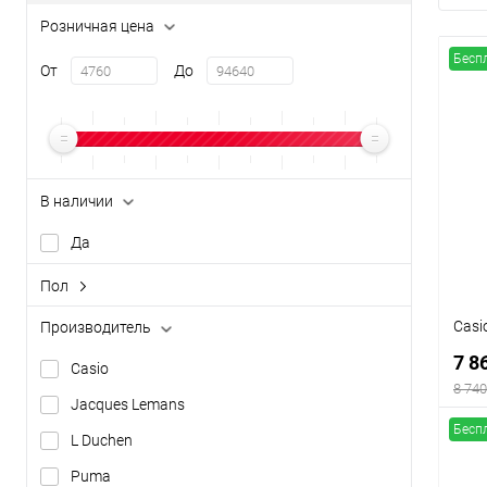
Розничная цена
Бесп
От
До
В наличии
Да
Пол
женский
Casi
Производитель
мужской
7 8
Casio
8 740
Jacques Lemans
Бесп
L Duchen
Puma