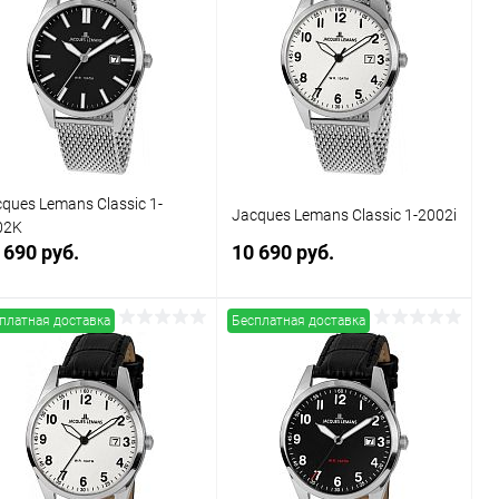
Купить в 1
Сравнение
Купить в 1
Сравнение
к
клик
В избранное
В наличии
В избранное
В наличии
ques Lemans Classic 1-
Jacques Lemans Classic 1-2002i
02K
 690 руб.
10 690 руб.
платная доставка
Бесплатная доставка
В корзину
В корзину
Купить в 1
Сравнение
Купить в 1
Сравнение
к
клик
В избранное
В наличии
В избранное
В наличии