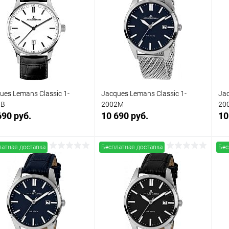
упить в 1
Сравнение
Купить в 1
Сравнение
клик
кли
 избранное
В наличии
В избранное
В наличии
ues Lemans Classic 1-
Jacques Lemans Classic 1-
Jac
6B
2002M
20
690 руб.
10 690 руб.
10
латная доставка
Бесплатная доставка
Бес
В корзину
В корзину
упить в 1
Сравнение
Купить в 1
Сравнение
клик
кли
 избранное
В наличии
В избранное
В наличии