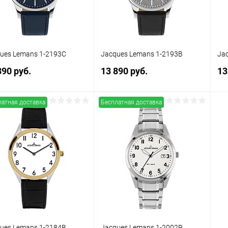
ues Lemans 1-2193C
Jacques Lemans 1-2193B
Ja
890 руб.
13 890 руб.
13
латная доставка
Бесплатная доставка
В корзину
В корзину
упить в 1
Сравнение
Купить в 1
Сравнение
клик
кли
 избранное
В наличии
В избранное
В наличии
ues Lemans 1-2184B
Jacques Lemans 1-2002R