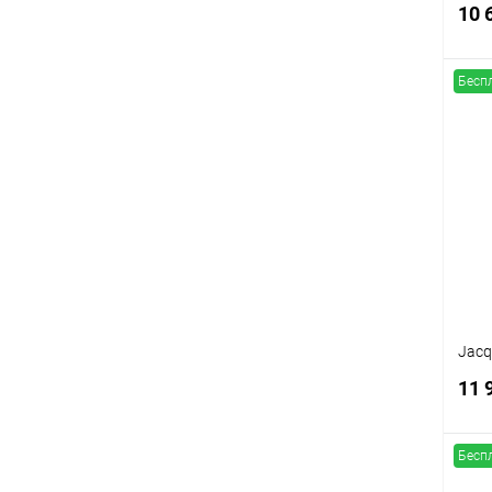
10 
Бесп
К
клик
В
Jacq
11 
Бесп