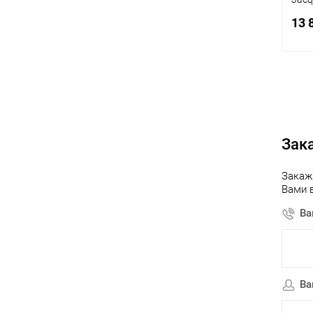
13 
К
клик
Зак
В
Закаж
Вами 
Ва
Ва