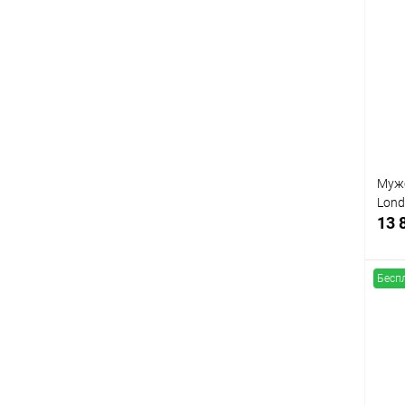
К
клик
В
Мужс
Lond
13 
Бесп
К
клик
В