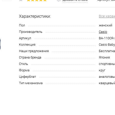
Характеристики:
Все хара
Пол
женский
Производитель
Casio
Артикул
BA-110CR-
Коллекция
Casio Bab
Наши предложения
Бесплатна
Страна бренда
Япония
Стиль
спортивн
Форма
круг
Циферблат
аналоговы
Тип механизма
кварцевы