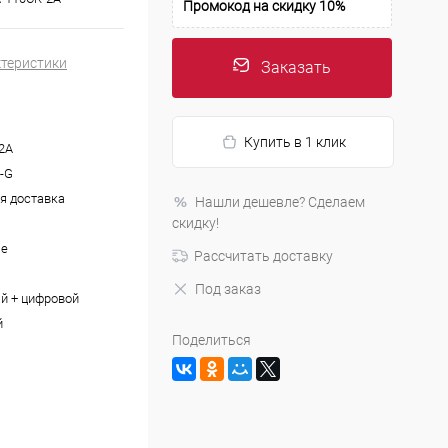
Промокод на скидку 10%
ктеристики
Заказать
Купить в 1 клик
2A
y-G
я доставка
Нашли дешевле? Сделаем
скидку!
ые
Рассчитать доставку
Под заказ
й + цифровой
й
Поделиться