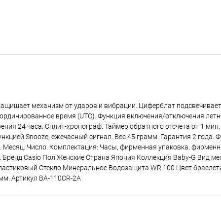
 защищает механизм от ударов и вибрации. Циферблат подсвечивает
оординированное время (UTC). Функция включения/отключения летн
ния 24 часа. Сплит-хронограф. Таймер обратного отсчета от 1 мин. 
нкцией Snooze, ежечасный сигнал. Вес 45 грамм. Гарантия 2 года. Ф
и. Месяц. Число. Комплектация: Часы, фирменная упаковка, фирменн
. Бренд Casio Пол Женские Страна Япония Коллекция Baby-G Вид м
ластиковый Стекло Минеральное Водозащита WR 100 Цвет брасле
 мм. Артикул BA-110CR-2A