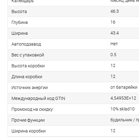
Месяц, день н
Календарь
46.3
Высота
16
Глубина
43.4
Ширина
Нет
Автоподзавод
0.5
Вес с упаковкой
12
Высота коробки
12
Длина коробки
от батарейки
Источник энергии
4,54953E+12
Международный код GTIN
10% sklad10
Промокод на скидку:
будильник / 
Прочие функции
12
Ширина коробки