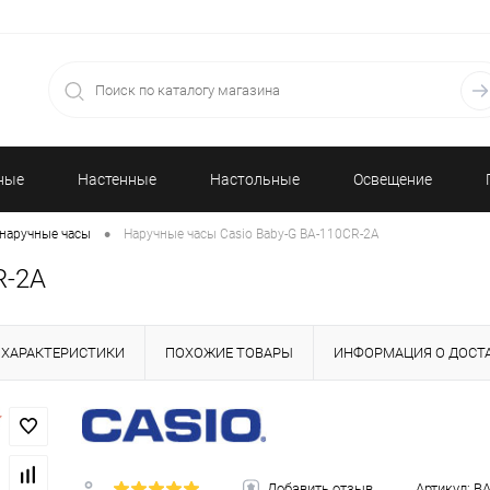
ные
Настенные
Настольные
Освещение
•
наручные часы
Наручные часы Casio Baby-G BA-110CR-2A
часы
часы
R-2A
ХАРАКТЕРИСТИКИ
ПОХОЖИЕ ТОВАРЫ
ИНФОРМАЦИЯ О ДОСТ
Добавить отзыв
Артикул:
BA