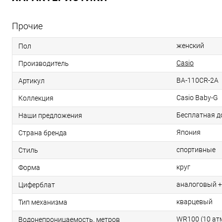
Прочие
женский
Пол
Casio
Производитель
BA-110CR-2A
Артикул
Casio Baby-G
Коллекция
Бесплатная д
Наши предложения
Япония
Страна бренда
спортивные
Стиль
круг
Форма
аналоговый +
Циферблат
кварцевый
Тип механизма
WR100 (10 ат
Водонепроницаемость, метров