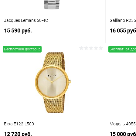
Jacques Lemans 50-4C
Galliano R25
15 590 руб.
16 055 руб
Бесплатная доставка
Бесплатная до
В корзину
Купить в 1 клик
Сравнение
Купить в 1
В избранное
В наличии
В избранн
Elixa E122-L500
Модель 40551
12 720 руб.
15 000 руб