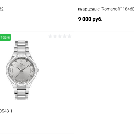
62
кварцевые "Romanoff" 1846
9 000 руб.
ставка
В корзину
В корз
 клик
Сравнение
Купить в 1 клик
ое
В наличии
В избранное
10543-1