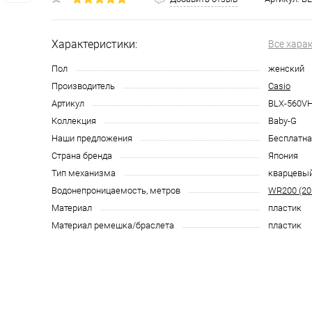
Характеристики:
Все хара
Пол
женский
Производитель
Casio
Артикул
BLX-560VH
Коллекция
Baby-G
Наши предложения
Бесплатна
Страна бренда
Япония
Тип механизма
кварцевы
Водонепроницаемость, метров
WR200 (20
Материал
пластик
Материал ремешка/браслета
пластик