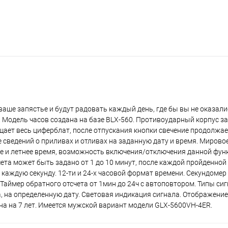
 ваше запястье и будут радовать каждый день, где бы вы не оказали
de. Модель часов создана на базе BLX-560. Противоударный корпус 
щает весь циферблат, после отпускания кнопки свечение продолжае
 сведений о приливах и отливах на заданную дату и время. Мирово
ее и летнее время, возможность включения/отключения данной фун
чета может быть задано от 1 до 10 минут, после каждой пройденно
я каждую секунду. 12-ти и 24-х часовой формат времени. Секундомер
Таймер обратного отсчета от 1мин до 24ч с автоповтором. Типы сиг
 на определенную дату. Световая индикация сигнала. Отображение
на на 7 лет. Имеется мужской вариант модели GLX-5600VH-4ER.