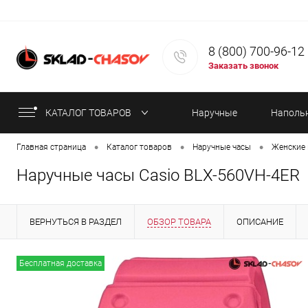
8 (800) 700-96-12
Заказать звонок
КАТАЛОГ ТОВАРОВ
Наручные
Наполь
•
•
•
Главная страница
Каталог товаров
Наручные часы
Женские 
часы
часы
Наручные часы Casio BLX-560VH-4ER
ВЕРНУТЬСЯ В РАЗДЕЛ
ОБЗОР ТОВАРА
ОПИСАНИЕ
ИНФОРМАЦИЯ ОБ ОПЛАТЕ
СТАТЬИ
Бесплатная доставка