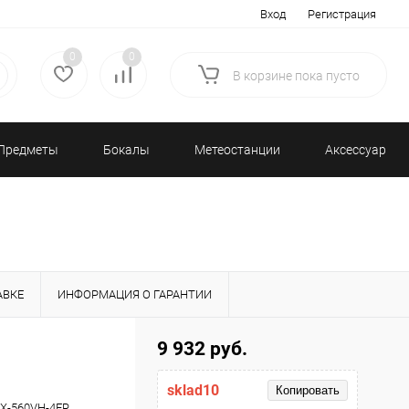
Вход
Регистрация
0
0
В корзине
пока
пусто
Предметы
Бокалы
Метеостанции
Аксессуары/
декора
и бар
и барометры
Разное
АВКЕ
ИНФОРМАЦИЯ О ГАРАНТИИ
9 932 руб.
sklad10
Копировать
X-560VH-4ER