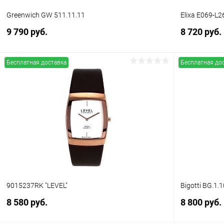
Greenwich GW 511.11.11
Elixa E069-L2
9 790 руб.
8 720 руб.
Бесплатная доставка
Бесплатная до
В корзину
Купить в 1 клик
Сравнение
Купить в 1
В избранное
В наличии
В избранн
9015237RK "LEVEL"
Bigotti BG.1.
8 580 руб.
8 800 руб.