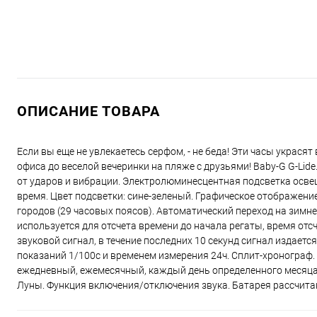
ОПИСАНИЕ ТОВАРА
Если вы еще не увлекаетесь серфом, - не беда! Эти часы украсят
офиса до веселой вечеринки на пляже с друзьями! Baby-G G-Li
от ударов и вибрации. Электролюминесцентная подсветка осве
время. Цвет подсветки: сине-зеленый. Графическое отображение
городов (29 часовых поясов). Автоматический переход на зимн
используется для отсчета времени до начала регаты, время отс
звуковой сигнал, в течение последних 10 секунд сигнал издаетс
показаний 1/100с и временем измерения 24ч. Сплит-хронограф. 
ежедневный, ежемесячный, каждый день определенного месяца,
Луны. Функция включения/отключения звука. Батарея рассчита