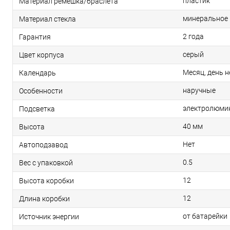
пластик
Материал ремешка/браслета
минеральное
Материал стекла
2 года
Гарантия
серый
Цвет корпуса
Месяц, день н
Календарь
наручные
Особенности
электролюми
Подсветка
40 мм
Высота
Нет
Автоподзавод
0.5
Вес с упаковкой
12
Высота коробки
12
Длина коробки
от батарейки
Источник энергии