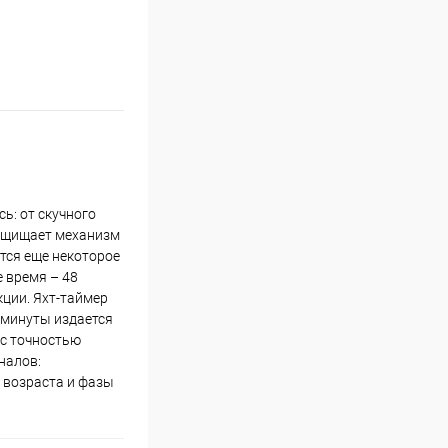
сь: от скучного
защищает механизм
тся еще некоторое
е время – 48
кции. Яхт-таймер
й минуты издается
 с точностью
налов:
 возраста и фазы