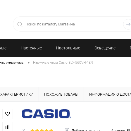
ные
Настенные
Настольные
Освещение
•
наручные часы
Наручные часы Casio BLX-560VH-4ER
часы
часы
ХАРАКТЕРИСТИКИ
ПОХОЖИЕ ТОВАРЫ
ИНФОРМАЦИЯ О ДОСТ
Добавить отзыв
Артикул:
BL