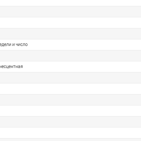
едели и число
несцентная