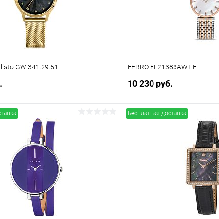
listo GW 341.29.51
FERRO FL21383AWT-E
.
10 230 руб.
ставка
Бесплатная доставка
В корзину
В корз
 клик
Сравнение
Купить в 1 клик
ое
В наличии
В избранное