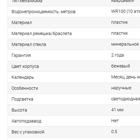
кварцевый
Тип механизма
WR100 (10 ат
Водонепроницаемость, метров
пластик
Материал
пластик
Материал ремешка/браслета
минеральное
Материал стекла
2 года
Гарантия
бежевый
Цвет корпуса
Месяц, день н
Календарь
наручные
Особенности
светодиодна
Подсветка
41 мм
Высота
Нет
Автоподзавод
0.5
Вес с упаковкой