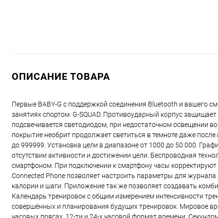
ОПИСАНИЕ ТОВАРА
Первые BABY-G с поддержкой соединения Bluetooth и вашего с
занятиях спортом. G-SQUAD. Противоударный корпус защищает 
подсвечивается светодиодом, при недостаточном освещении во
покрытие необрит продолжает светиться в темноте даже после
до 999999. Установка цели в диапазоне от 1000 до 50 000. Гра
отсутствии активности и достижении цели. Беспроводная технол
смартфоном. При подключении к смартфону часы корректируют 
Connected Phone позволяет настроить параметры для журнала
калории и шаги. Приложение так же позволяет создавать комби
Календарь тренировок с общим измерением интенсивности трен
совершённых и планирования будущих тренировок. Мировое вре
часовых поясах. 12-ти и 24-х часовой формат времени. Секундоме