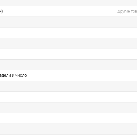
м)
Другие то
едели и число
я