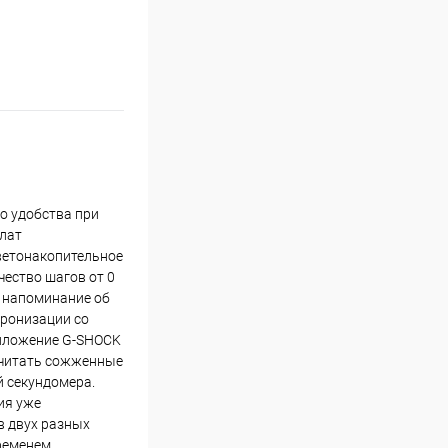
о удобства при
блат
ветонакопительное
ество шагов от 0
е напоминание об
хронизации со
риложение G-SHOCK
считать сожженные
й секундомера.
ия уже
в двух разных
временем