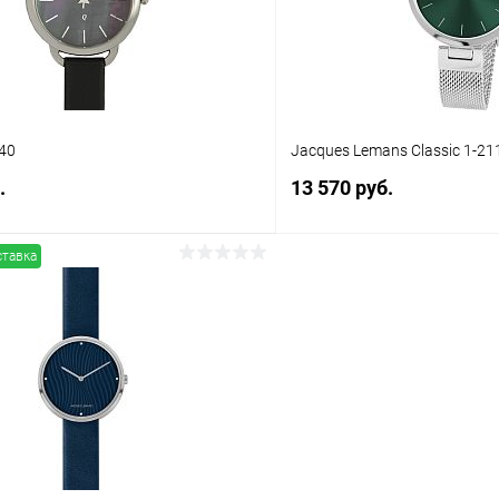
40
Jacques Lemans Classic 1-2
.
13 570 руб.
ставка
В корзину
В корз
 клик
Сравнение
Купить в 1 клик
ое
В наличии
В избранное