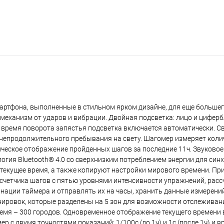
мартфона, выполненные в стильном ярком дизайне, для еще большег
механизм от ударов и вибрации. Двойная подcветка: лицо и цифер
 время поворота запястья подсветка включается автоматически. С
 непродолжительного пребывания на свету. Шагомер измеряет колич
фическое отображение пройденных шагов за последние 11ч. Звуково
огия Bluetooth® 4.0 со сверхнизким потреблением энергии для син
текущее время, а также копируют настройки мирового времени. П
 счетчика шагов с пятью уровнями интенсивности упражнений, рас
нации таймера и отправлять их на часы, хранить данные измерени
ировок, которые разделены на 5 зон для возможности отслеживан
мя – 300 городов. Одновременное отображение текущего времени 
р с двумя точностями показаний: 1/100с (до 1ч) и 1с (после 1ч) и 