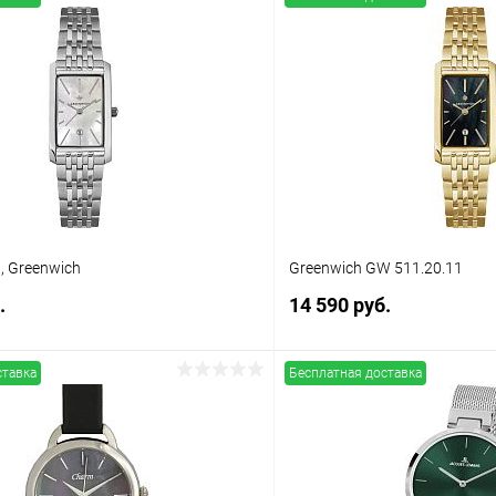
, Greenwich
Greenwich GW 511.20.11
.
14 590 руб.
ставка
Бесплатная доставка
В корзину
В корз
 клик
Сравнение
Купить в 1 клик
ое
В наличии
В избранное