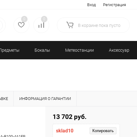
Вход
Регистрация
0
0
В корзине
пока
пусто
Предметы
Бокалы
Метеостанции
Аксессуары/
декора
и бар
и барометры
Разное
АВКЕ
ИНФОРМАЦИЯ О ГАРАНТИИ
13 702 руб.
sklad10
Копировать
A-B100-4A1ER