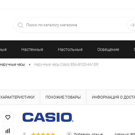
ные
Настенные
Настольные
Освещение
•
наручные часы
Наручные часы Casio BSA-B100-4A1ER
часы
часы
R
ХАРАКТЕРИСТИКИ
ПОХОЖИЕ ТОВАРЫ
ИНФОРМАЦИЯ О ДОСТ
Добавить отзыв
Артикул:
BS