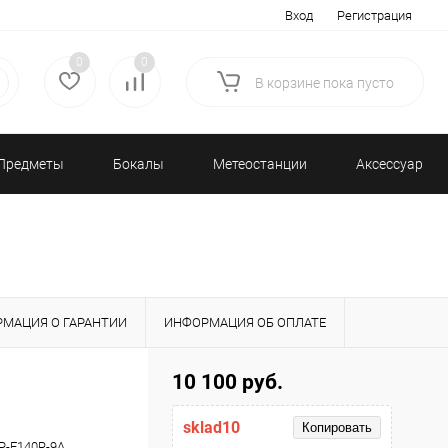
Вход
Регистрация
0
0
В корзине
пока
пусто
Предметы
Бокалы
Метеостанции
Аксессуары/
декора
и бар
и барометры
Разное
МАЦИЯ О ГАРАНТИИ
ИНФОРМАЦИЯ ОБ ОПЛАТЕ
10 100 руб.
sklad10
Копировать
P-E140R-9A