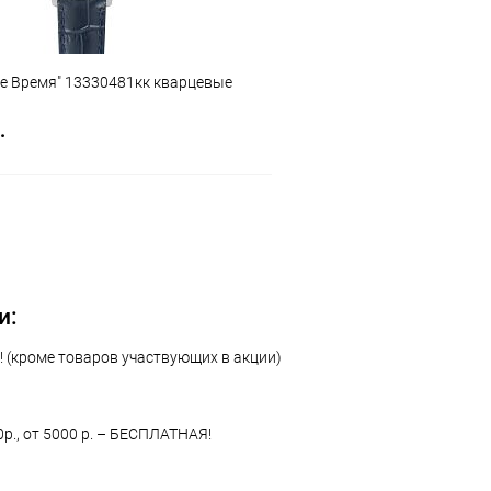
ое Время" 13330481кк кварцевые
.
В корзину
 клик
Сравнение
ое
В наличии
и:
 (кроме товаров участвующих в акции)
0р., от 5000 р. – БЕСПЛАТНАЯ!