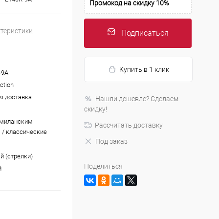
Промокод на скидку 10%
ктеристики
Подписаться
Купить в 1 клик
-9A
ction
я доставка
Нашли дешевле? Сделаем
скидку!
 миланским
Рассчитать доставку
 / классические
Под заказ
й (стрелки)
Поделиться
й