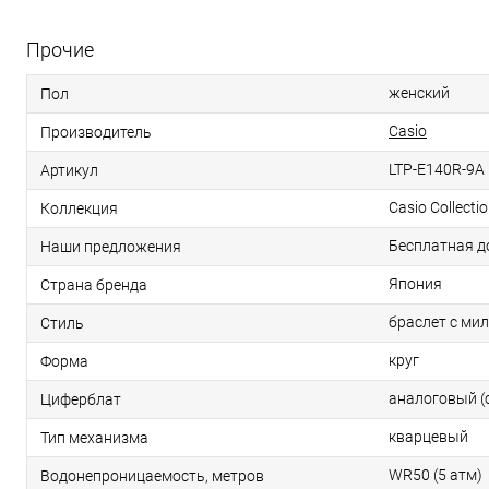
Прочие
женский
Пол
Casio
Производитель
LTP-E140R-9A
Артикул
Casio Collecti
Коллекция
Бесплатная д
Наши предложения
Япония
Страна бренда
браслет с ми
Стиль
круг
Форма
аналоговый (
Циферблат
кварцевый
Тип механизма
WR50 (5 атм)
Водонепроницаемость, метров