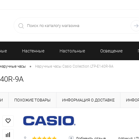
ные
Настенные
Настольные
Освещение
•
наручные часы
Наручные часы Casio Collection LTP-E140R-9A
часы
часы
140R-9A
КИ
ПОХОЖИЕ ТОВАРЫ
ИНФОРМАЦИЯ О ДОСТАВКЕ
ИНФОР
Добавить отзыв
Артикул:
LT