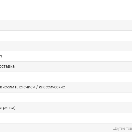
on
оставка
ланским плетением / классические
стрелки)
Другие то