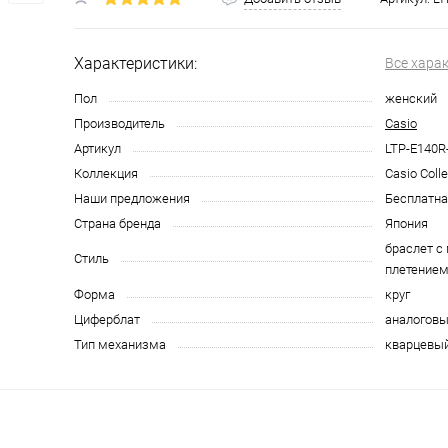
Характеристики:
Все хара
Пол
женский
Производитель
Casio
Артикул
LTP-E140R
Коллекция
Casio Colle
Наши предложения
Бесплатна
Страна бренда
Япония
браслет с
Стиль
плетением
Форма
круг
Циферблат
аналоговы
Тип механизма
кварцевы