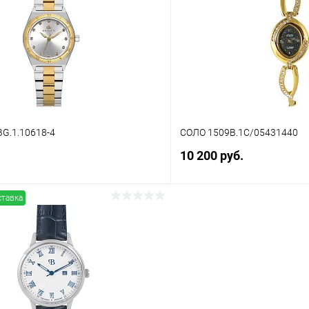
 клик
Сравнение
Купить в 1 клик
ое
В наличии
В избранное
BG.1.10618-4
СОЛО 1509В.1С/05431440
10 200 руб.
ставка
В корзину
В корз
 клик
Сравнение
Купить в 1 клик
ое
В наличии
В избранное