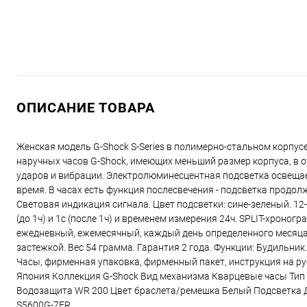
ОПИСАНИЕ ТОВАРА
Женская модель G-Shock S-Series в полимерно-стальном корпусе
наручных часов G-Shock, имеющих меньший размер корпуса, в 
ударов и вибрации. Электролюминесцентная подсветка освещае
время. В часах есть функция послесвечения - подсветка продол
Световая индикация сигнала. Цвет подсветки: сине-зеленый. 12
(до 1ч) и 1с (после 1ч) и временем измерения 24ч. SPLIT-хроног
ежедневный, ежемесячный, каждый день определенного месяца,
застежкой. Вес 54 грамма. Гарантия 2 года. Функции: Будильник
Часы, фирменная упаковка, фирменный пакет, инструкция на р
Япония Коллекция G-Shock Вид механизма Кварцевые часы Ти
Водозащита WR 200 Цвет браслета/ремешка Белый Подсветка Ди
S5600G-7ER