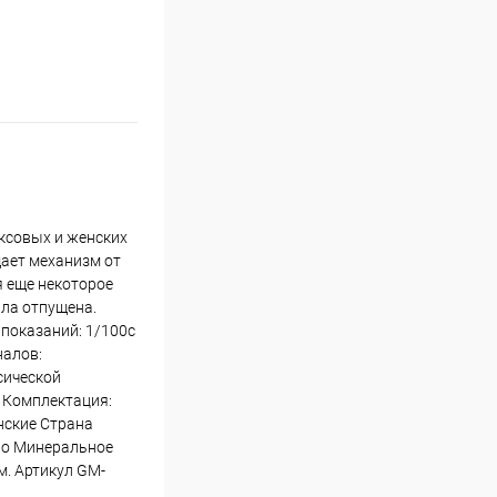
ексовых и женских
щает механизм от
я еще некоторое
ыла отпущена.
 показаний: 1/100с
налов:
сической
. Комплектация:
нские Страна
ло Минеральное
м. Артикул GM-