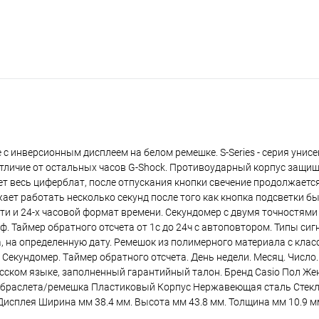
 с инверсионным дисплеем на белом ремешке. S-Series - серия унис
отличие от остальных часов G-Shock. Противоударный корпус защи
т весь циферблат, после отпускания кнопки свечение продолжаетс
жает работать несколько секунд после того как кнопка подсветки б
-ти и 24-х часовой формат времени. Секундомер с двумя точностями
раф. Таймер обратного отсчета от 1с до 24ч с автоповтором. Типы сиг
 на определенную дату. Ремешок из полимерного материала с клас
. Секундомер. Tаймер обратного отсчета. День недели. Месяц. Число
усском языке, заполненный гарантийный талон. Бренд Casio Пол Же
п браслета/ремешка Пластиковый Корпус Нержавеющая сталь Стек
сплея Ширина мм 38.4 мм. Высота мм 43.8 мм. Толщина мм 10.9 м