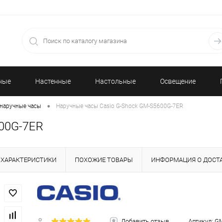
ные
Настенные
Настольные
Освещение
•
наручные часы
Наручные часы Casio G-Shock GM-S5600G-7ER
часы
часы
00G-7ER
ХАРАКТЕРИСТИКИ
ПОХОЖИЕ ТОВАРЫ
ИНФОРМАЦИЯ О ДОСТ
Добавить отзыв
Артикул:
GM