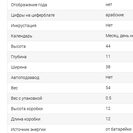
нет
Отображение года
арабские
Цифры на циферблате
Нет
Инкрустация
Месяц, день н
Календарь
44
Высота
11
Глубина
38
Ширина
Нет
Автоподзавод
54
Вес
0.5
Вес с упаковкой
12
Высота коробки
12
Длина коробки
от батарейки
Источник энергии