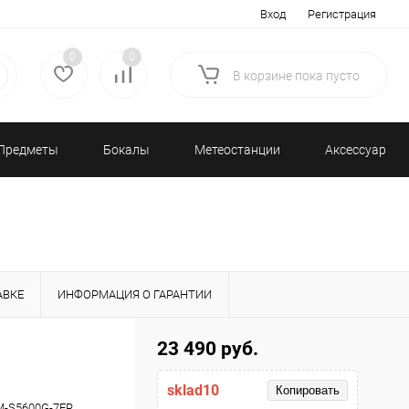
Вход
Регистрация
0
0
В корзине
пока
пусто
Предметы
Бокалы
Метеостанции
Аксессуары/
декора
и бар
и барометры
Разное
АВКЕ
ИНФОРМАЦИЯ О ГАРАНТИИ
23 490 руб.
sklad10
Копировать
-S5600G-7ER