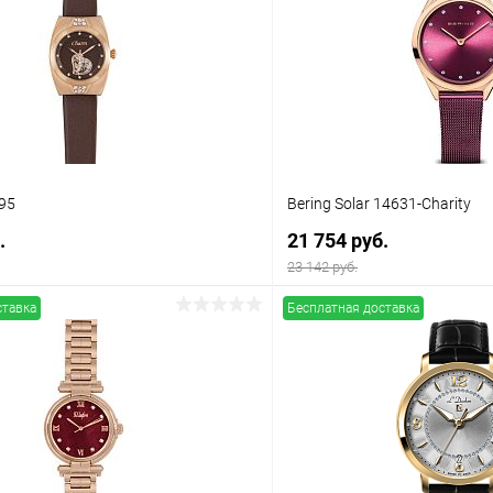
95
Bering Solar 14631-Charity
.
21 754 руб.
23 142 руб.
ставка
Бесплатная доставка
В корзину
В корз
 клик
Сравнение
Купить в 1 клик
ое
В наличии
В избранное