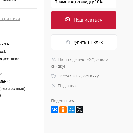
Промокод на скидку 10%
ктеристики
Подписаться
Купить в 1 клик
G-7ER
hock
я доставка
Нашли дешевле? Сделаем
скидку!
ые
Рассчитать доставку
льник
Под заказ
(электронный)
й
Поделиться