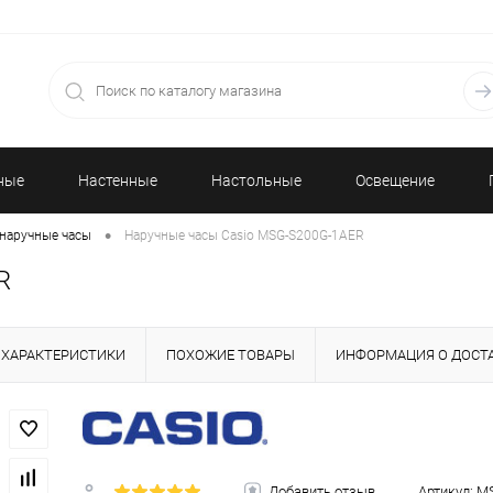
ные
Настенные
Настольные
Освещение
•
наручные часы
Наручные часы Casio MSG-S200G-1AER
часы
часы
R
ХАРАКТЕРИСТИКИ
ПОХОЖИЕ ТОВАРЫ
ИНФОРМАЦИЯ О ДОСТ
Добавить отзыв
Артикул:
MS