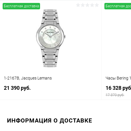
Бесплатная доставка
Бесплатная до
В корзину
Купить в 1 клик
Сравнение
Купить в 1
В избранное
В наличии
В избранн
1-2167B, Jacques Lemans
Часы Bering 
21 390 руб.
16 328 руб
17 370 руб.
В корзину
ИНФОРМАЦИЯ О ДОСТАВКЕ
Купить в 1 клик
Сравнение
Купить в 1