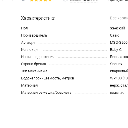
Характеристики:
Все хара
Пол
женский
Производитель
Casio
Артикул
MSG-S200
Коллекция
Baby-G
Наши предложения
Бесплатна
Страна бренда
Япония
Тип механизма
кварцевы
Водонепроницаемость, метров
WR100 (10
Материал
нерж. ста
Материал ремешка/браслета
пластик