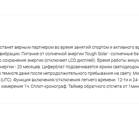
и станет верным партнером во время занятий спортом и активного 
ибрации. Питание от солнечной энергии Tough Solar - солнечные б
 сохранения энергии (отключает LCD дисплей). Время работы акку
энергии - 20 месяцев. Циферблат подсвечивается ярким светодиодом
 темноте даже после непродолжительного пребывания на свету. Ми
(UTC). Функция включения/отключения летнего времени. 12-ти и 24
измерения 1ч. Сплит-хронограф. Таймер обратного отсчета от 1мин