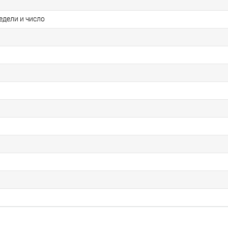
едели и число
я