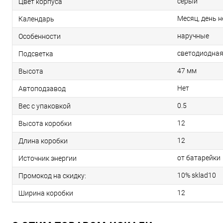
серый
Цвет корпуса
Месяц, день н
Календарь
наручные
Особенности
светодиодна
Подсветка
47 мм
Высота
Нет
Автоподзавод
0.5
Вес с упаковкой
12
Высота коробки
12
Длина коробки
от батарейки
Источник энергии
10% sklad10
Промокод на скидку:
12
Ширина коробки