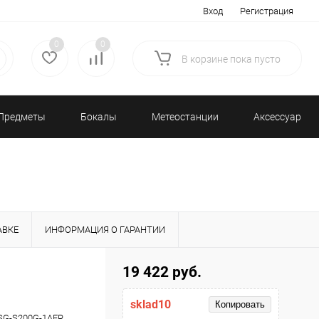
Вход
Регистрация
0
0
В корзине
пока
пусто
Предметы
Бокалы
Метеостанции
Аксессуары/
декора
и бар
и барометры
Разное
АВКЕ
ИНФОРМАЦИЯ О ГАРАНТИИ
19 422 руб.
sklad10
Копировать
G-S200G-1AER