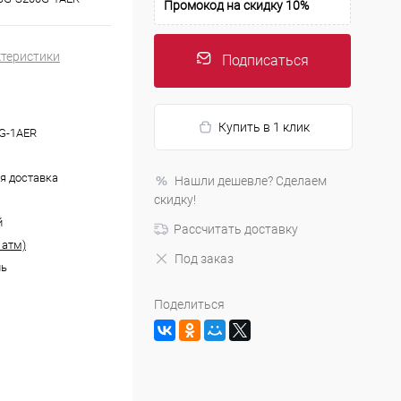
Промокод на скидку 10%
ктеристики
Подписаться
Купить в 1 клик
G-1AER
я доставка
Нашли дешевле? Сделаем
скидку!
й
Рассчитать доставку
 атм)
Под заказ
ль
Поделиться