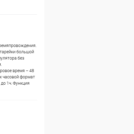
времяпровождения.
атарейки большой
мулятора без
.
ровое время – 48
-х часовой формат
 до 1ч. Функция