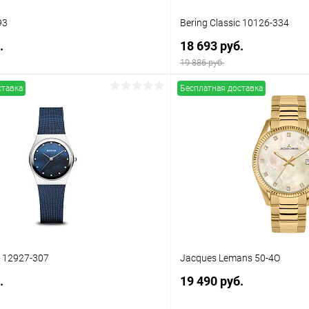
93
Bering Classic 10126-334
.
18 693 руб.
19 886 руб.
ставка
Бесплатная доставка
В корзину
В корз
 клик
Сравнение
Купить в 1 клик
ое
В наличии
В избранное
c 12927-307
Jacques Lemans 50-4O
.
19 490 руб.