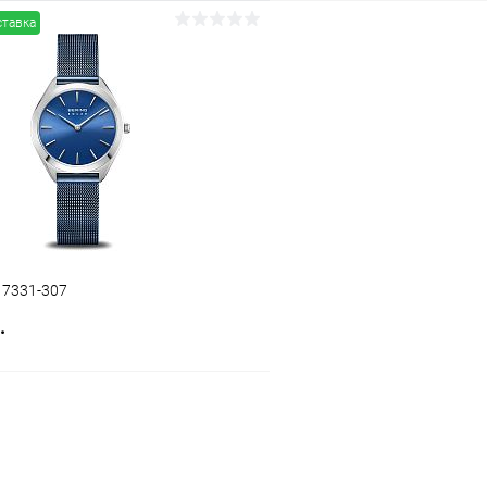
ставка
В корзину
В корз
 клик
Сравнение
Купить в 1 клик
ое
В наличии
В избранное
17331-307
.
В корзину
 клик
Сравнение