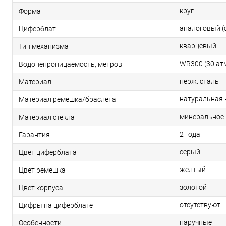
круг
Форма
аналоговый (
Циферблат
кварцевый
Тип механизма
WR300 (30 ат
Водонепроницаемость, метров
нерж. сталь
Материал
натуральная
Материал ремешка/браслета
минеральное
Материал стекла
2 года
Гарантия
серый
Цвет циферблата
желтый
Цвет ремешка
золотой
Цвет корпуса
отсутствуют
Цифры на циферблате
наручные
Особенности