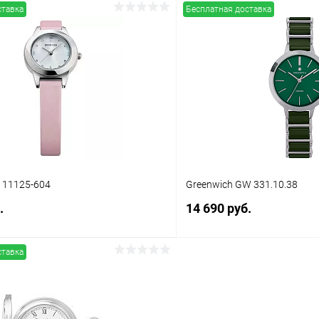
ставка
Бесплатная доставка
В корзину
В корз
 клик
Сравнение
Купить в 1 клик
ое
В наличии
В избранное
c 11125-604
Greenwich GW 331.10.38
.
14 690 руб.
ставка
В корзину
В корз
 клик
Сравнение
Купить в 1 клик