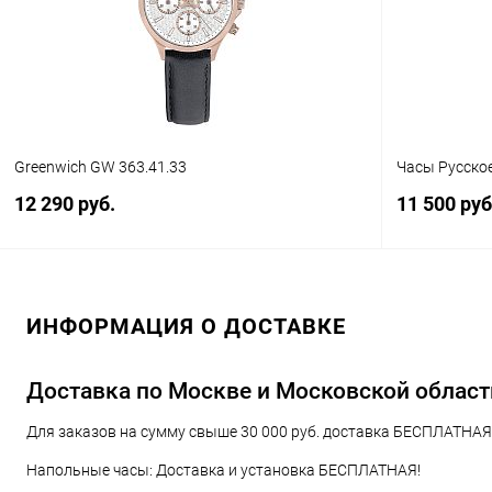
В избранное
В наличии
В избранн
Greenwich GW 363.41.33
Часы Русско
12 290 руб.
11 500 руб
В корзину
ИНФОРМАЦИЯ О ДОСТАВКЕ
Купить в 1 клик
Сравнение
Купить в 1
В избранное
В наличии
В избранн
Доставка по Москве и Московской област
Для заказов на сумму свыше 30 000 руб. доставка БЕСПЛАТНАЯ!
Напольные часы: Доставка и установка БЕСПЛАТНАЯ!