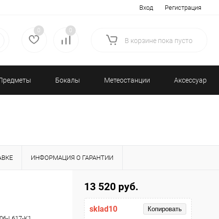
Вход
Регистрация
0
0
В корзине
пока
пусто
Предметы
Бокалы
Метеостанции
Аксессуары/
декора
и бар
и барометры
Разное
АВКЕ
ИНФОРМАЦИЯ О ГАРАНТИИ
13 520 руб.
sklad10
Копировать
06-L617-K1