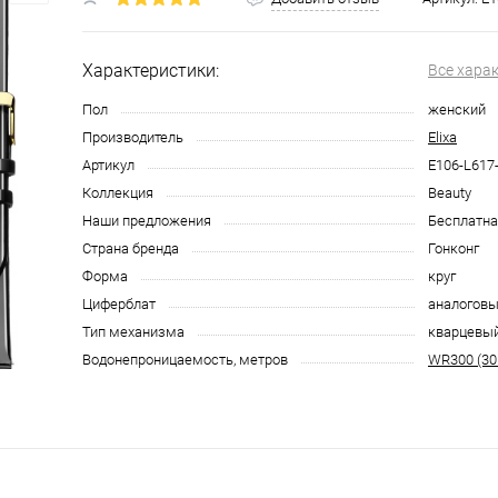
Характеристики:
Все хара
Пол
женский
Производитель
Elixa
Артикул
E106-L617
Коллекция
Beauty
Наши предложения
Бесплатна
Страна бренда
Гонконг
Форма
круг
Циферблат
аналоговы
Тип механизма
кварцевы
Водонепроницаемость, метров
WR300 (30