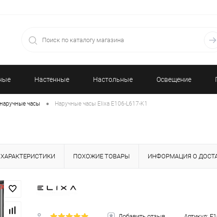
ные
Настенные
Настольные
Освещение
•
наручные часы
Наручные часы Elixa E106-L617-K1
часы
часы
ХАРАКТЕРИСТИКИ
ПОХОЖИЕ ТОВАРЫ
ИНФОРМАЦИЯ О ДОСТ
Добавить отзыв
Артикул:
E1