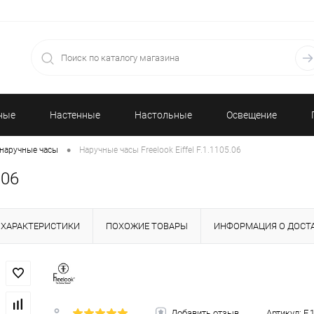
ные
Настенные
Настольные
Освещение
•
наручные часы
Наручные часы Freelook Eiffel F.1.1105.06
часы
часы
.06
ХАРАКТЕРИСТИКИ
ПОХОЖИЕ ТОВАРЫ
ИНФОРМАЦИЯ О ДОСТ
Добавить отзыв
Артикул:
F.