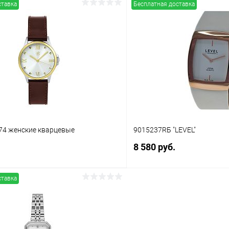
ставка
Бесплатная доставка
В корзину
В корз
 клик
Сравнение
Купить в 1 клик
ое
В наличии
В избранное
574 женские кварцевые
9015237RБ "LEVEL"
8 580 руб.
ставка
В корзину
В корз
 клик
Сравнение
Купить в 1 клик