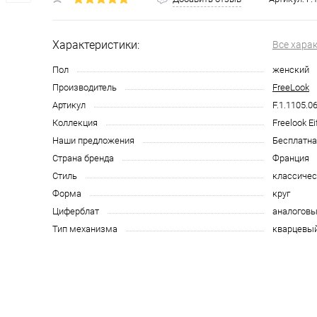
Характеристики:
Все хара
Пол
женский
Производитель
FreeLook
Артикул
F.1.1105.0
Коллекция
Freelook Ei
Наши предложения
Бесплатна
Страна бренда
Франция
Стиль
классичес
Форма
круг
Циферблат
аналоговы
Тип механизма
кварцевы