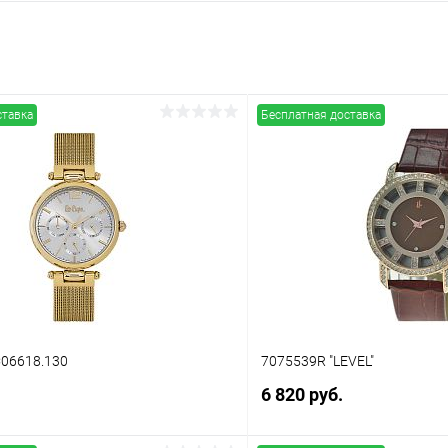
ставка
Бесплатная доставка
C06618.130
7075539R "LEVEL"
6 820 руб.