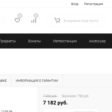
Вход
Регистрация
0
0
В корзине
пока
пусто
Предметы
Бокалы
Метеостанции
Аксессуары/
декора
и бар
и барометры
Разное
АВКЕ
ИНФОРМАЦИЯ О ГАРАНТИИ
7 980 руб.
Экономия:
798 руб.
7 182 руб.
1.1105.06