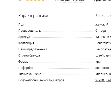
Характеристики:
Все хара
Пол
женский
Производитель
Omega
Артикул
131.25.25.
Коллекция
Constellati
Наши предложения
Бесплатна
Страна бренда
Швейцари
Форма
круг
Циферблат
аналоговы
Тип механизма
кварцевы
Водонепроницаемость, метров
WR30 (3 а