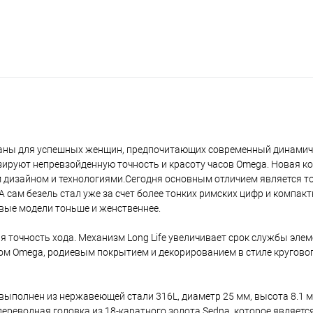
озданы для успешных женщин, предпочитающих современный динамич
изируют непревзойденную точность и красоту часов Omega. Новая к
дизайном и технологиями.Сегодня основным отличием является то
 А сам безель стал уже за счет более тонких римских цифр и компак
вые модели тоньше и женственнее.
 точность хода. Механизм Long Life увеличивает срок службы элем
м Omega, родиевым покрытием и декорированием в стиле круговог
 выполнен из нержавеющей стали 316L, диаметр 25 мм, высота 8.1 м
переводная головка из 18-каратного золота Sedna, которое являет