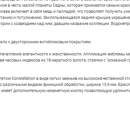
анное в честь малой планеты Седны, которая признается самым кра
лава включает в себя медь и палладий, что позволяет получить ун
ветанию и потускнению. Захлопывающаяся задняя крышка украшен
ории с созвездием над ним, давшим название коллекции. Водонепр
екло с двусторонним антибликовым покрытием.
печатление элегантности и женственности. Аппликация эмблемы ма
ве часовых индексов из 18-каратного золота, стрелки с "алмазной г
етом Constellation в виде литых звеньев из высококачественной ст
 с различными видами финишной обработки, ширина 15.9 мм. Брасл
a имеет дополнительную незаметную кнопку позволяющую удлинить 