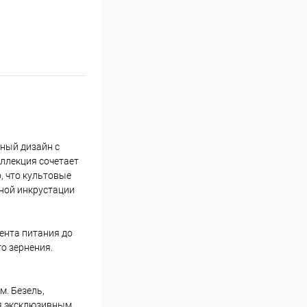
ный дизайн с
оллекция сочетает
, что культовые
тной инкрустации
ента питания до
о зернения.
м. Безель,
ся эксклюзивным