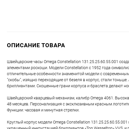
ОПИСАНИЕ ТОВАРА
Швейцарские часы Omega Constellation 131.25.25.60.55.001 с
элементами роскоши. Модели Constellation с 1952 года символ
отличительные особенности знаменитой модели с современным 
"скобы", изящно переходящие от безеля в корпус, стали тоньше.
бриллиантами. Скошенные грани корпуса и браслета делают но
Швейцарский кварцевый механизм, калибр Omega 4061. Высокая
48 месяцев. Персонализация с эксклюзивным красным логотипо
Функции: часовая и минутная стрелки.
Круглый корпус модели Omega Constellation 131.25.25.60.55.001
украшенный инкрустацией бриллиантов «Top Wesselton» VVS, и 