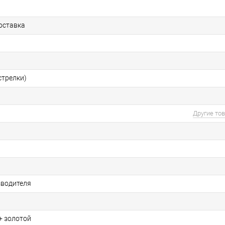
оставка
стрелки)
Другие то
зводителя
+ золотой