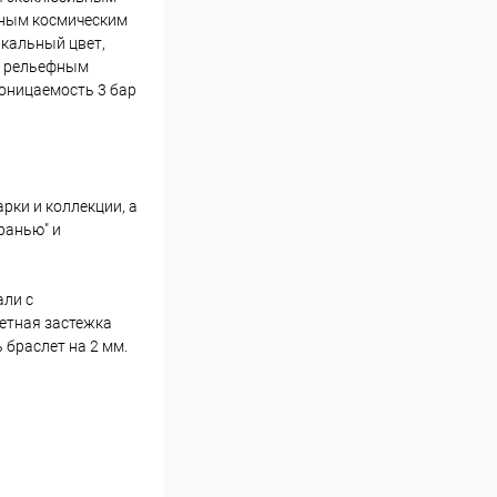
сным космическим
икальный цвет,
а рельефным
оницаемость 3 бар
рки и коллекции, а
ранью" и
али с
етная застежка
браслет на 2 мм.