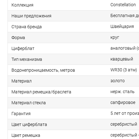
Constellation
Коллекция
Бесплатная д
Наши предложения
Швейцария
Страна бренда
круг
Форма
аналоговый (
Циферблат
кварцевый
Тип механизма
WR30 (3 атм)
Водонепроницаемость, метров
золото
Материал
нерж. сталь
Материал ремешка/браслета
сапфировое
Материал стекла
5 лет от прои
Гарантия
серебристый
Цвет циферблата
серебристый 
Цвет ремешка