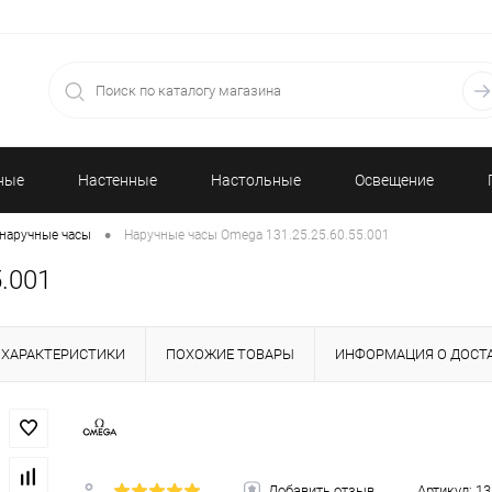
ные
Настенные
Настольные
Освещение
•
наручные часы
Наручные часы Omega 131.25.25.60.55.001
часы
часы
.001
ХАРАКТЕРИСТИКИ
ПОХОЖИЕ ТОВАРЫ
ИНФОРМАЦИЯ О ДОСТ
Добавить отзыв
Артикул:
13