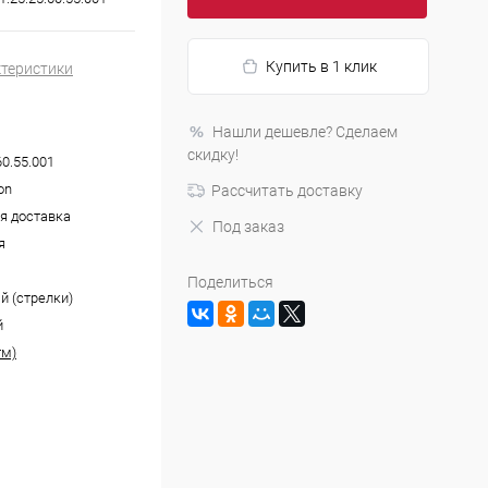
Купить в 1 клик
ктеристики
Нашли дешевле? Сделаем
скидку!
60.55.001
on
Рассчитать доставку
я доставка
Под заказ
я
Поделиться
й (стрелки)
й
тм)