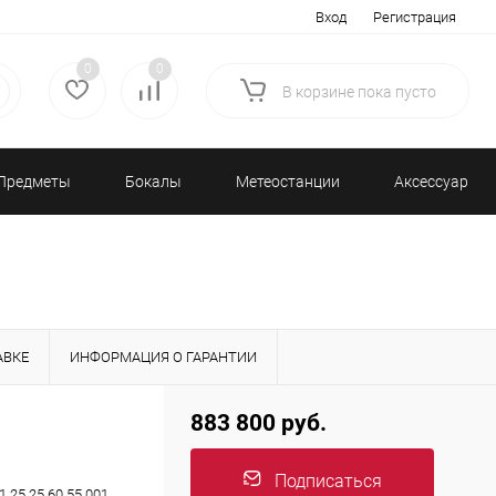
Вход
Регистрация
0
0
В корзине
пока
пусто
Предметы
Бокалы
Метеостанции
Аксессуары/
декора
и бар
и барометры
Разное
АВКЕ
ИНФОРМАЦИЯ О ГАРАНТИИ
883 800 руб.
Подписаться
1.25.25.60.55.001