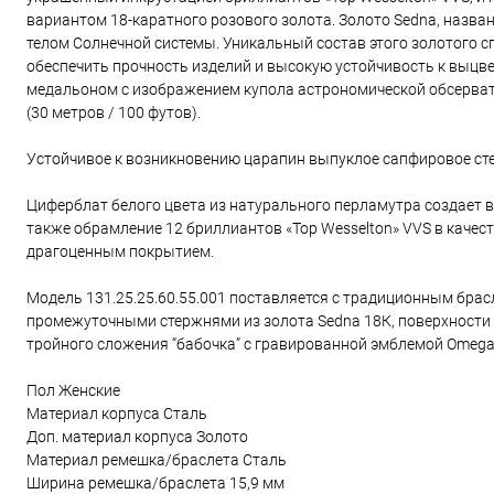
вариантом 18-каратного розового золота. Золото Sedna, назв
телом Солнечной системы. Уникальный состав этого золотого сп
обеспечить прочность изделий и высокую устойчивость к выц
медальоном с изображением купола астрономической обсерват
(30 метров / 100 футов).
Устойчивое к возникновению царапин выпуклое сапфировое ст
Циферблат белого цвета из натурального перламутра создает в
также обрамление 12 бриллиантов «Top Wesselton» VVS в качест
драгоценным покрытием.
Модель 131.25.25.60.55.001 поставляется с традиционным брасл
промежуточными стержнями из золота Sedna 18К, поверхности
тройного сложения “бабочка” с гравированной эмблемой Omeg
Пол Женские
Материал корпуса Сталь
Доп. материал корпуса Золото
Материал ремешка/браслета Сталь
Ширина ремешка/браслета 15,9 мм