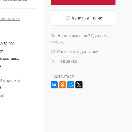
Купить в 1 клик
ктеристики
Нашли дешевле? Сделаем
скидку!
60.52.001
on
Рассчитать доставку
я доставка
Под заказ
я
Поделиться
й (стрелки)
й
тм)