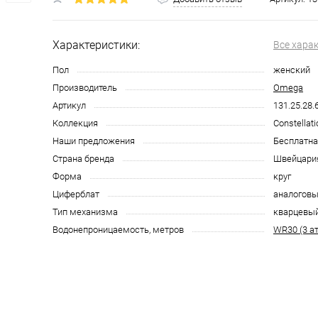
Характеристики:
Все хара
Пол
женский
Производитель
Omega
Артикул
131.25.28.
Коллекция
Constellati
Наши предложения
Бесплатна
Страна бренда
Швейцари
Форма
круг
Циферблат
аналоговы
Тип механизма
кварцевы
Водонепроницаемость, метров
WR30 (3 а