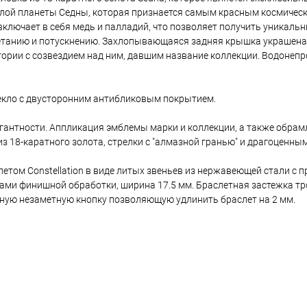
малой планеты Седны, которая признается самым красным космичес
ключает в себя медь и палладий, что позволяет получить уникальн
ветанию и потускнению. Захлопывающаяся задняя крышка украшен
ории с созвездием над ним, давшим название коллекции. Водонепр
екло с двусторонним антибликовым покрытием.
гантности. Аппликация эмблемы марки и коллекции, а также обрам
из 18-каратного золота, стрелки с "алмазной гранью" и драгоценны
летом Constellation в виде литых звеньев из нержавеющей стали с
дами финишной обработки, ширина 17.5 мм. Браслетная застежка т
ную незаметную кнопку позволяющую удлинить браслет на 2 мм.