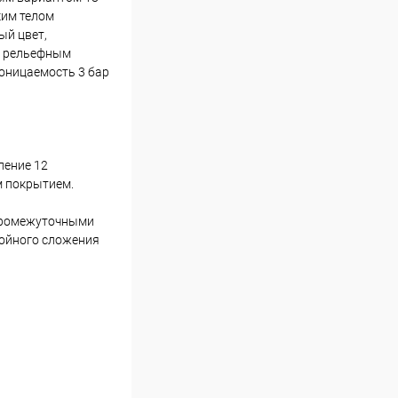
ким телом
ый цвет,
а рельефным
оницаемость 3 бар
ление 12
м покрытием.
 промежуточными
ройного сложения