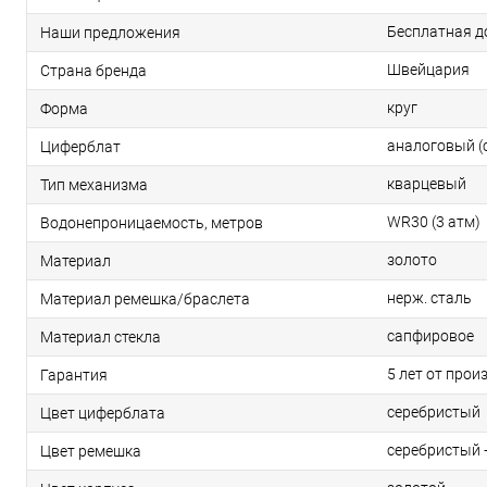
Бесплатная д
Наши предложения
Швейцария
Страна бренда
круг
Форма
аналоговый (
Циферблат
кварцевый
Тип механизма
WR30 (3 атм)
Водонепроницаемость, метров
золото
Материал
нерж. сталь
Материал ремешка/браслета
сапфировое
Материал стекла
5 лет от прои
Гарантия
серебристый
Цвет циферблата
серебристый 
Цвет ремешка