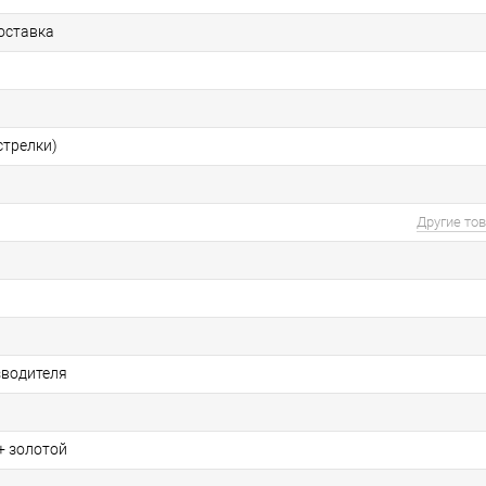
оставка
стрелки)
Другие то
зводителя
+ золотой