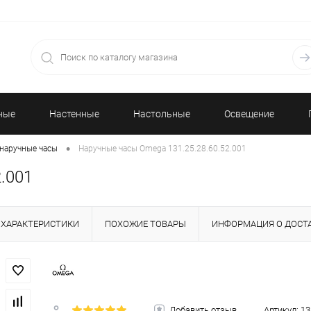
ные
Настенные
Настольные
Освещение
•
наручные часы
Наручные часы Omega 131.25.28.60.52.001
часы
часы
.001
ХАРАКТЕРИСТИКИ
ПОХОЖИЕ ТОВАРЫ
ИНФОРМАЦИЯ О ДОСТ
Добавить отзыв
Артикул:
13