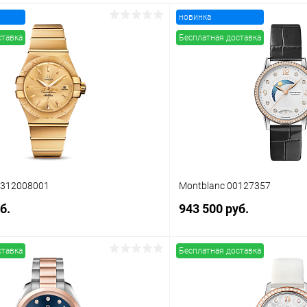
новинка
ставка
Бесплатная доставка
0312008001
Montblanc 00127357
б.
943 500 руб.
ставка
Бесплатная доставка
В корзину
В корз
 клик
Сравнение
Купить в 1 клик