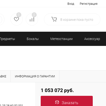
Вход
Регистрация
0
0
В корзине
пока
пусто
Предметы
Бокалы
Метеостанции
Аксессуары/
декора
и бар
и барометры
Разное
АВКЕ
ИНФОРМАЦИЯ О ГАРАНТИИ
1 053 072 руб.
Заказать
1.25.28.60.52.001