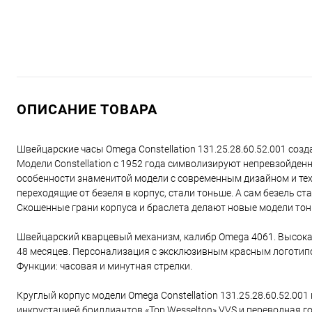
ОПИСАНИЕ ТОВАРА
Швейцарские часы Omega Constellation 131.25.28.60.52.001 с
Модели Constellation с 1952 года символизируют непревзойден
особенности знаменитой модели с современным дизайном и тех
переходящие от безеля в корпус, стали тоньше. А сам безель с
Скошенные грани корпуса и браслета делают новые модели тон
Швейцарский кварцевый механизм, калибр Omega 4061. Высокая
48 месяцев. Персонализация с эксклюзивным красным логотипо
Функции: часовая и минутная стрелки.
Круглый корпус модели Omega Constellation 131.25.28.60.52.00
инкрустацией бриллиантов «Top Wesselton» VVS и переводная г