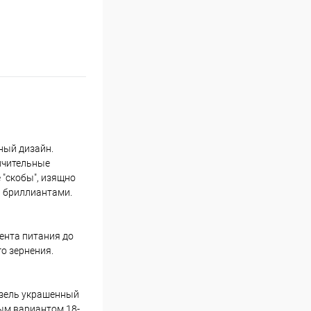
ный дизайн.
личительные
 "скобы", изящно
и бриллиантами.
ента питания до
о зернения.
Безель украшенный
ным вариантом 18-