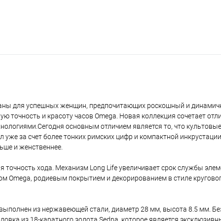
озданы для успешных женщин, предпочитающих роскошный и динамич
ную точность и красоту часов Omega. Новая коллекция сочетает от
нологиями.Сегодня основным отличием является то, что культовые
тал уже за счет более тонких римских цифр и компактной инкрустаци
ьше и женственнее.
 точность хода. Механизм Long Life увеличивает срок службы элем
м Omega, родиевым покрытием и декорированием в стиле круговог
1 выполнен из нержавеющей стали, диаметр 28 мм, высота 8.5 мм. 
оловка из 18-каратного золота Sedna, которое является эксклюзив