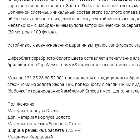
каратного розового золота. Золото Sedna, названное в честь 
Солнечной системы. Уникальный состав этого золотого сплава в
обеспечить прочность изделий и высокую устойчивость к выц
медальоном с изображением купола астрономической обсерват
(30 метров / 100 футов).
Устойчивое к возникновению царапин выпуклое сапфировое ст
Циферблат серебристо-белого цвета оставляет впечатление эле
бриллиантов «Top Wesselton» VVS в качестве часовых индексов 
Модель 131.25.28.60.52.001 поставляется с традиционным брас
стержнями из золота Sedna 18К, поверхности с различными ви
“бабочка” с гравированной эмблемой Omega имеет дополнитель
Пол Женские
Материал корпуса Сталь
Доп. материал корпуса Золото
Материал ремешка/браслета Сталь
Ширина ремешка/браслета 17,5 мм
Механизм Кварцевый