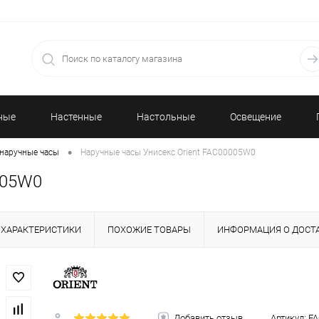
ные
Настенные
Настольные
Освещение
•
наручные часы
Наручные часы Унисекс Orient FAC00005W0
часы
часы
005W0
ХАРАКТЕРИСТИКИ
ПОХОЖИЕ ТОВАРЫ
ИНФОРМАЦИЯ О ДОСТ
Добавить отзыв
Артикул:
F