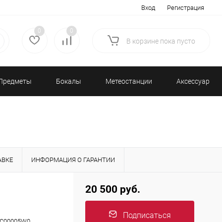
Вход
Регистрация
0
0
В корзине
пока
пусто
Предметы
Бокалы
Метеостанции
Аксессуары/
декора
и бар
и барометры
Разное
АВКЕ
ИНФОРМАЦИЯ О ГАРАНТИИ
20 500 руб.
Подписаться
AC00005W0