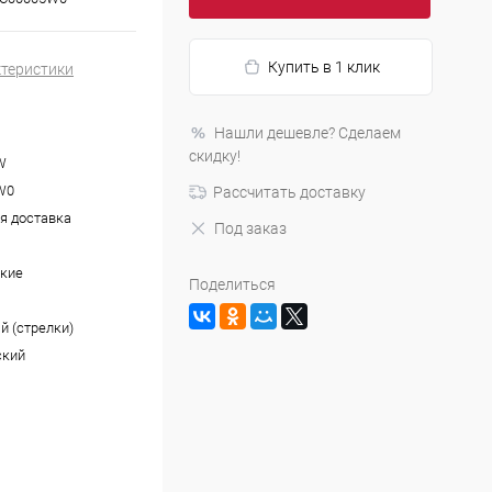
Купить в 1 клик
ктеристики
Нашли дешевле? Сделаем
скидку!
W
W0
Рассчитать доставку
я доставка
Под заказ
кие
Поделиться
й (стрелки)
ский