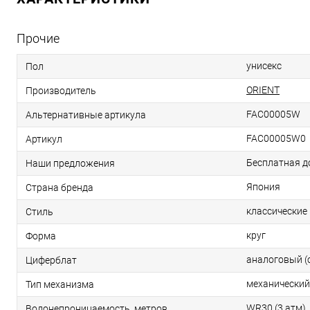
Прочие
унисекс
Пол
ORIENT
Производитель
FAC00005W
Альтернативные артикула
FAC00005W0
Артикул
Бесплатная д
Наши предложения
Япония
Страна бренда
классические
Стиль
круг
Форма
аналоговый (
Циферблат
механический
Тип механизма
WR30 (3 атм)
Водонепроницаемость, метров