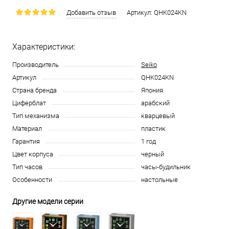
Добавить отзыв
Артикул:
QHK024KN
Характеристики:
Производитель
Seiko
Артикул
QHK024KN
Страна бренда
Япония
Циферблат
арабский
Тип механизма
кварцевый
Материал
пластик
Гарантия
1 год
Цвет корпуса
черный
Тип часов
часы-будильник
Особенности
настольные
Другие модели серии