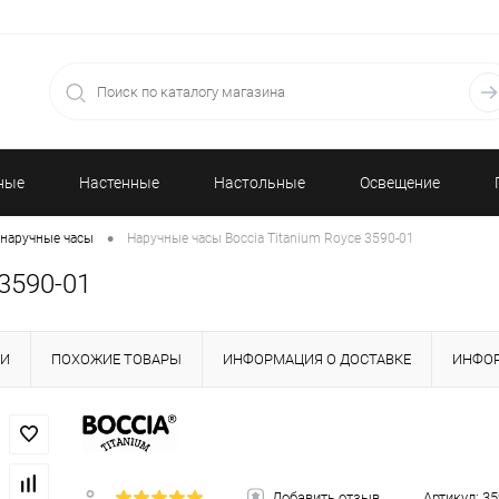
ные
Настенные
Настольные
Освещение
•
наручные часы
Наручные часы Boccia Titanium Royce 3590-01
часы
часы
3590-01
КИ
ПОХОЖИЕ ТОВАРЫ
ИНФОРМАЦИЯ О ДОСТАВКЕ
ИНФОР
Добавить отзыв
Артикул:
35