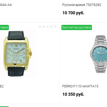
004A-A4
Русское время 75076282
10 700 руб.
ставка
Бесплатная доставка
В корзину
В корз
 клик
Сравнение
Купить в 1 клик
ое
В наличии
В избранное
EL"
FERRO F11514AWT-A15
10 350 руб.