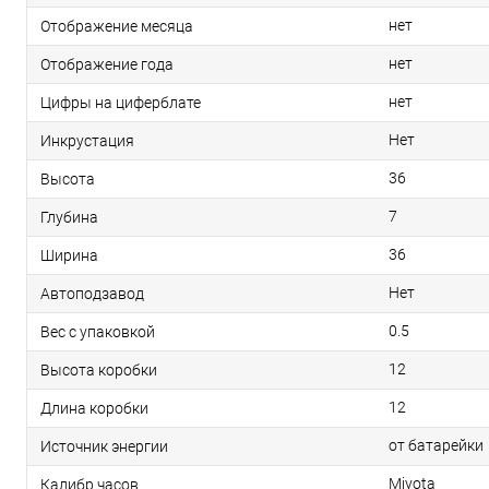
нет
Отображение месяца
нет
Отображение года
нет
Цифры на циферблате
Нет
Инкрустация
36
Высота
7
Глубина
36
Ширина
Нет
Автоподзавод
0.5
Вес с упаковкой
12
Высота коробки
12
Длина коробки
от батарейки
Источник энергии
Miyota
Калибр часов