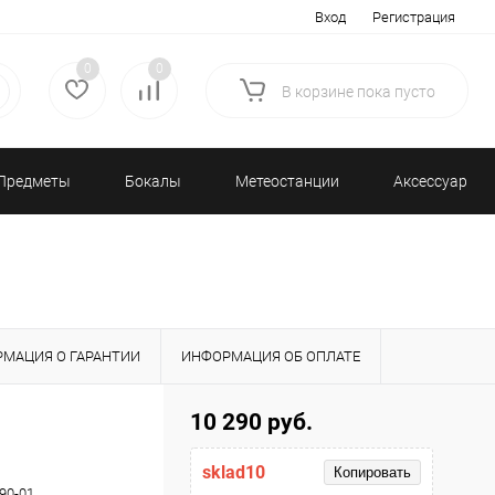
Вход
Регистрация
0
0
В корзине
пока
пусто
Предметы
Бокалы
Метеостанции
Аксессуары/
декора
и бар
и барометры
Разное
МАЦИЯ О ГАРАНТИИ
ИНФОРМАЦИЯ ОБ ОПЛАТЕ
10 290 руб.
sklad10
Копировать
90-01