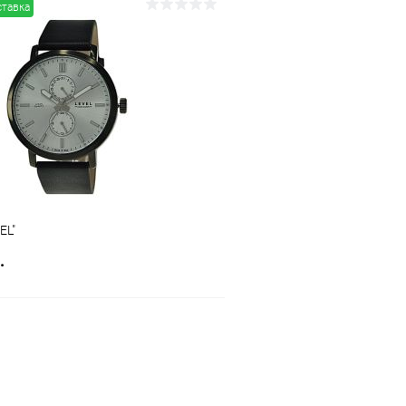
ставка
В корзину
В корз
 клик
Сравнение
Купить в 1 клик
ое
В наличии
В избранное
EL"
.
В корзину
 клик
Сравнение