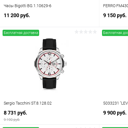
Часы Bigotti BG.1.10629-6
FERRO FM43
11 200 руб.
9 150 руб.
Бесплатная доставка
Бесплатная до
В корзину
Купить в 1 клик
Сравнение
Купить в 1
В избранное
В наличии
В избранн
Sergio Tacchini ST.8.128.02
5033231 "LEV
8 731 руб.
9 900 руб.
9 190 руб.