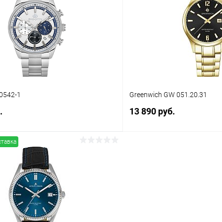
 клик
Сравнение
Купить в 1 клик
ое
В наличии
В избранное
10542-1
Greenwich GW 051.20.31
.
13 890 руб.
ставка
В корзину
В корз
 клик
Сравнение
Купить в 1 клик
ое
В наличии
В избранное