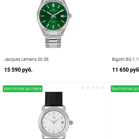
Купить в 1 клик
Сравнение
Купить в 1
В избранное
В наличии
В избранн
Jacques Lemans 50-3E
Bigotti BG.1.
15 590 руб.
11 650 руб
Бесплатная доставка
Бесплатная до
В корзину
Купить в 1 клик
Сравнение
Купить в 1
В избранное
В наличии
В избранн