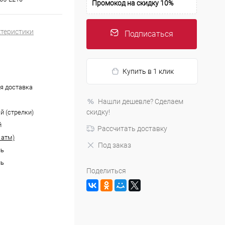
Промокод на скидку 10%
ктеристики
Подписаться
Купить в 1 клик
я доставка
Нашли дешевле? Сделаем
скидку!
й (стрелки)
й
Рассчитать доставку
 атм)
Под заказ
ль
ль
Поделиться