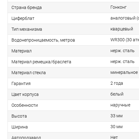
Гонконг
Страна бренда
аналоговый (
Циферблат
кварцевый
Тип механизма
WR300 (30 ат
Водонепроницаемость, метров
нерж. сталь
Материал
нерж. сталь
Материал ремешка/браслета
минеральное
Материал стекла
2 года
Гарантия
белый
Цвет корпуса
наручные
Особенности
33 мм
Высота
30 мм
Ширина
Нет
Автоподзавод