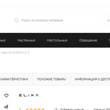
ные
Настенные
Настольные
Освещение
 часы Elixa E065-L210
часы
часы
ХАРАКТЕРИСТИКИ
ПОХОЖИЕ ТОВАРЫ
ИНФОРМАЦИЯ О ДОСТ
Добавить отзыв
Артикул:
E0