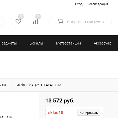
Вход
Регистрация
0
0
В корзине
пока
пусто
Предметы
Бокалы
Метеостанции
Аксессуары/
декора
и бар
и барометры
Разное
АВКЕ
ИНФОРМАЦИЯ О ГАРАНТИИ
13 572 руб.
sklad10
Копировать
65-L210