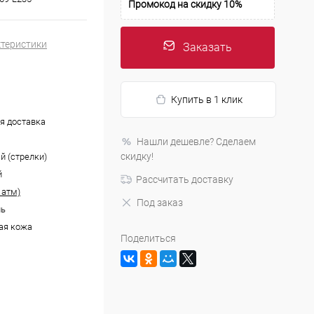
Промокод на скидку 10%
ктеристики
Заказать
Купить в 1 клик
я доставка
Нашли дешевле? Сделаем
скидку!
й (стрелки)
й
Рассчитать доставку
 атм)
Под заказ
ль
ая кожа
Поделиться