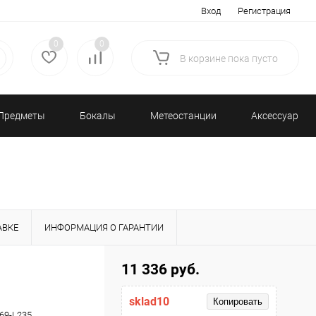
Вход
Регистрация
0
0
В корзине
пока
пусто
Предметы
Бокалы
Метеостанции
Аксессуары/
декора
и бар
и барометры
Разное
АВКЕ
ИНФОРМАЦИЯ О ГАРАНТИИ
11 336 руб.
sklad10
Копировать
69-L235