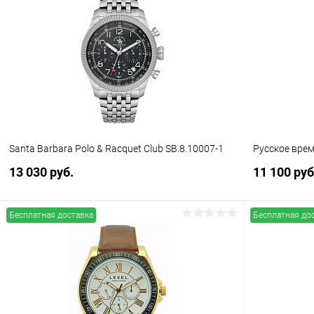
Купить в 1 клик
Сравнение
Купить в 1
В избранное
В наличии
В избранн
Santa Barbara Polo & Racquet Club SB.8.10007-1
Русское вре
13 030 руб.
11 100 руб
Бесплатная доставка
Бесплатная до
В корзину
Купить в 1 клик
Сравнение
Купить в 1
В избранное
В наличии
В избранн