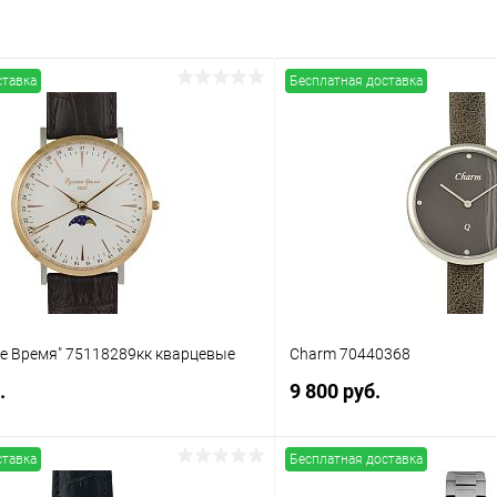
ставка
Бесплатная доставка
ое Время" 75118289кк кварцевые
Charm 70440368
.
9 800 руб.
ставка
Бесплатная доставка
В корзину
В корз