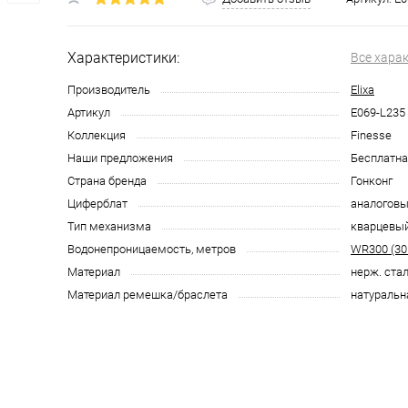
Характеристики:
Все хара
Производитель
Elixa
Артикул
E069-L235
Коллекция
Finesse
Наши предложения
Бесплатна
Страна бренда
Гонконг
Циферблат
аналоговы
Тип механизма
кварцевы
Водонепроницаемость, метров
WR300 (30
Материал
нерж. ста
Материал ремешка/браслета
натуральн