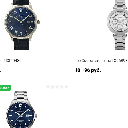
 клик
Сравнение
Купить в 1 клик
ое
В наличии
В избранное
мя 13320480
Lee Cooper женские LC06893
.
10 196 руб.
ставка
В корзину
В корз
 клик
Сравнение
Купить в 1 клик
ое
В наличии
В избранное