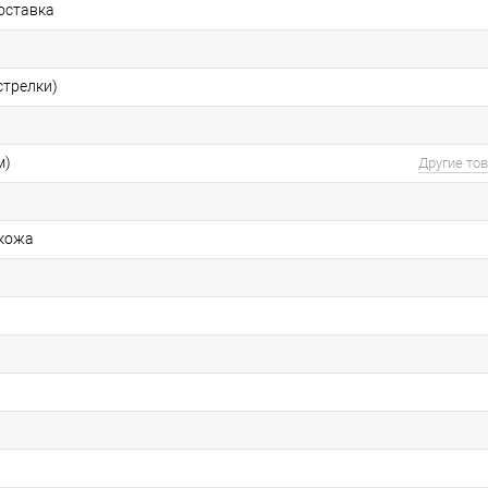
оставка
стрелки)
м)
Другие то
 кожа