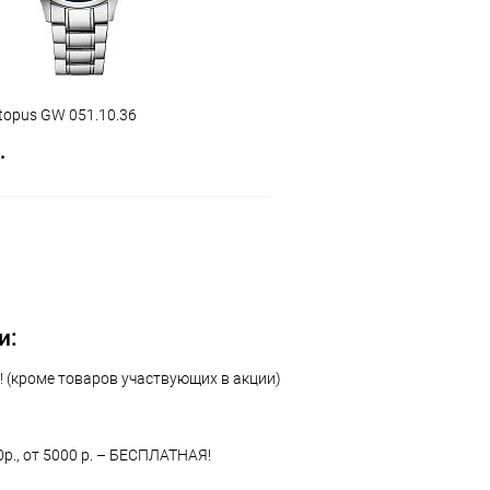
topus GW 051.10.36
.
В корзину
 клик
Сравнение
ое
В наличии
и:
 (кроме товаров участвующих в акции)
0р., от 5000 р. – БЕСПЛАТНАЯ!