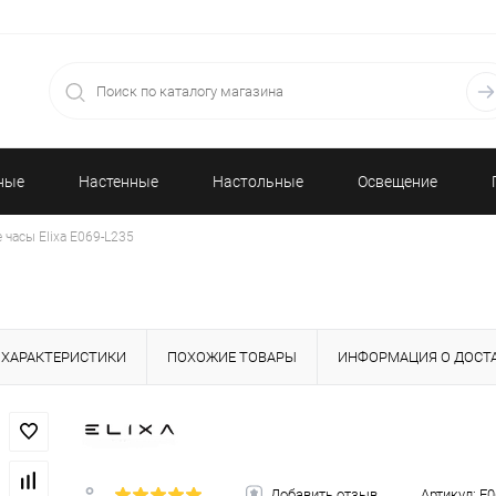
ные
Настенные
Настольные
Освещение
 часы Elixa E069-L235
часы
часы
ХАРАКТЕРИСТИКИ
ПОХОЖИЕ ТОВАРЫ
ИНФОРМАЦИЯ О ДОСТ
Добавить отзыв
Артикул:
E0