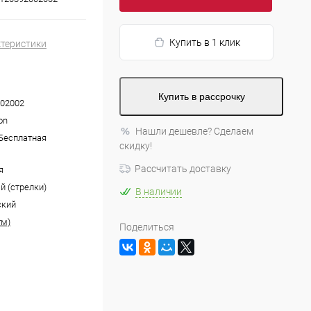
Купить в 1 клик
ктеристики
Купить в рассрочку
02002
on
Нашли дешевле? Сделаем
 Бесплатная
скидку!
Рассчитать доставку
я
й (стрелки)
В наличии
ский
тм)
Поделиться