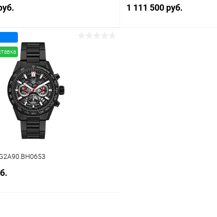
руб.
1 111 500 руб.
В корзину
В корз
ставка
 клик
Сравнение
Купить в 1 клик
ое
В наличии
В избранное
BG2A90.BH0653
б.
В корзину