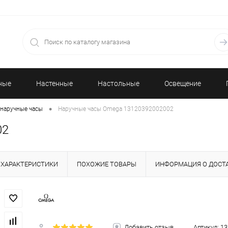
ные
Настенные
Настольные
Освещение
•
наручные часы
Наручные часы Omega 13120392002002
часы
часы
02
ХАРАКТЕРИСТИКИ
ПОХОЖИЕ ТОВАРЫ
ИНФОРМАЦИЯ О ДОСТ
Добавить отзыв
Артикул:
13