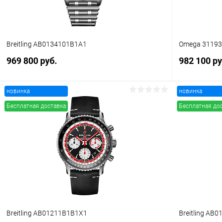
Breitling AB0134101B1A1
Omega 3119
969 800 руб.
982 100 ру
новинка
новинка
В корзину
Бесплатная доставка
Бесплатная до
Купить в 1 клик
Сравнение
Купить в 1
В избранное
В наличии
В избранн
Breitling AB01211B1B1X1
Breitling AB