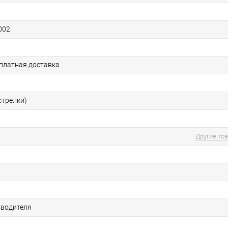
002
сплатная доставка
стрелки)
Другие то
зводителя