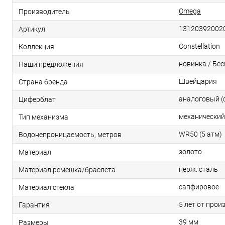
Omega
Производитель
13120392002
Артикул
Constellation
Коллекция
новинка / Бе
Наши предложения
Швейцария
Страна бренда
аналоговый (
Циферблат
механический
Тип механизма
WR50 (5 атм)
Водонепроницаемость, метров
золото
Материал
нерж. сталь
Материал ремешка/браслета
сапфировое
Материал стекла
5 лет от прои
Гарантия
39 мм
Размеры