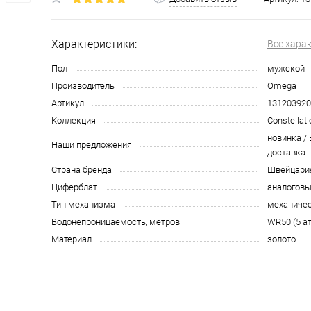
Характеристики:
Все хара
Пол
мужской
Производитель
Omega
Артикул
131203920
Коллекция
Constellati
новинка /
Наши предложения
доставка
Страна бренда
Швейцари
Циферблат
аналоговы
Тип механизма
механиче
Водонепроницаемость, метров
WR50 (5 а
Материал
золото