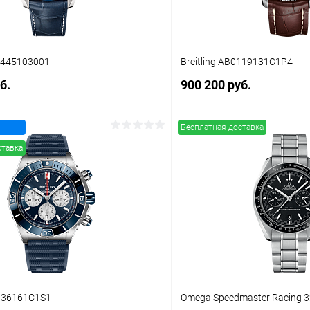
3445103001
Breitling AB0119131C1P4
б.
900 200 руб.
Бесплатная доставка
В корзину
В корз
ставка
 клик
Сравнение
Купить в 1 клик
ое
В наличии
В избранное
0136161C1S1
Omega Speedmaster Racing 3