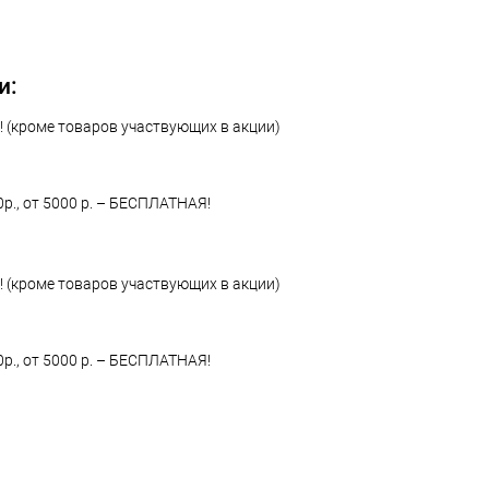
 клик
Сравнение
ое
В наличии
и:
 (кроме товаров участвующих в акции)
0р., от 5000 р. – БЕСПЛАТНАЯ!
 (кроме товаров участвующих в акции)
0р., от 5000 р. – БЕСПЛАТНАЯ!