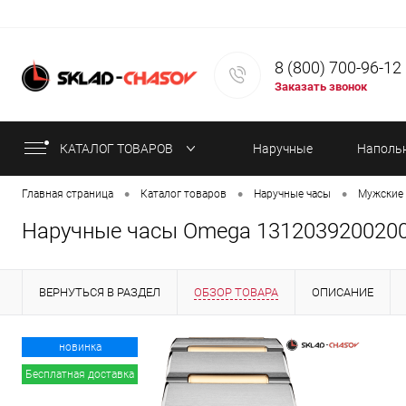
8 (800) 700-96-12
Заказать звонок
КАТАЛОГ ТОВАРОВ
Наручные
Наполь
•
•
•
Главная страница
Каталог товаров
Наручные часы
Мужские 
часы
часы
Наручные часы Omega 131203920020
ВЕРНУТЬСЯ В РАЗДЕЛ
ОБЗОР ТОВАРА
ОПИСАНИЕ
ИНФОРМАЦИЯ ОБ ОПЛАТЕ
СТАТЬИ
новинка
Бесплатная доставка