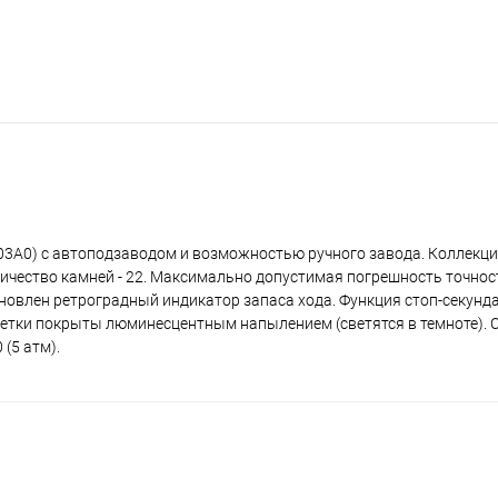
03A0) с автоподзаводом и возможностью ручного завода. Коллекция
личество камней - 22. Максимально допустимая погрешность точнос
тановлен ретроградный индикатор запаса хода. Функция стоп-секунд
 метки покрыты люминесцентным напылением (светятся в темноте). 
(5 атм).