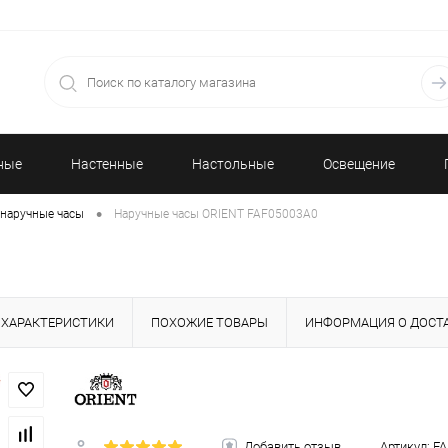
ные
Настенные
Настольные
Освещение
•
наручные часы
Наручные часы ORIENT FAF05003A0
часы
часы
ХАРАКТЕРИСТИКИ
ПОХОЖИЕ ТОВАРЫ
ИНФОРМАЦИЯ О ДОСТ
Добавить отзыв
Артикул:
FA