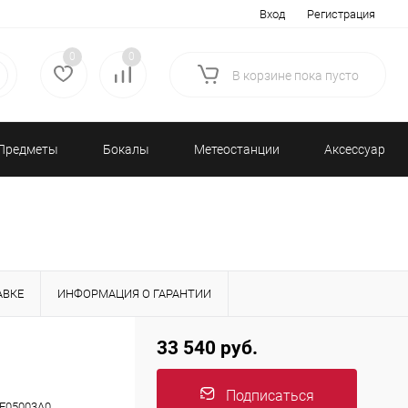
Вход
Регистрация
0
0
В корзине
пока
пусто
Предметы
Бокалы
Метеостанции
Аксессуары/
декора
и бар
и барометры
Разное
АВКЕ
ИНФОРМАЦИЯ О ГАРАНТИИ
33 540 руб.
Подписаться
F05003A0