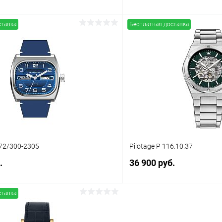
ставка
Бесплатная доставка
В корзину
В корз
 клик
Сравнение
Купить в 1 клик
ое
В наличии
В избранное
72/300-2305
Pilotage P 116.10.37
.
36 900 руб.
ставка
В корзину
В корз