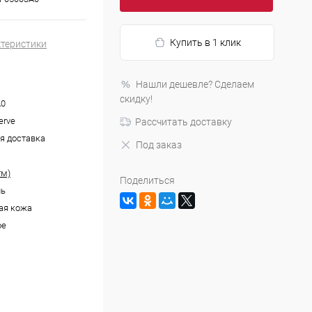
Купить в 1 клик
ктеристики
Нашли дешевле? Сделаем
скидку!
A0
erve
Рассчитать доставку
я доставка
Под заказ
тм)
Поделиться
ль
ая кожа
ое