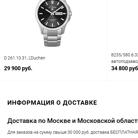
Купить в 1 клик
Сравнение
Купить в 1
В избранное
В наличии
В избранн
8235/580.6.3
D 261.10.31, L'Duchen
автоподзав
29 900 руб.
34 800 руб
В корзину
ИНФОРМАЦИЯ О ДОСТАВКЕ
Купить в 1 клик
Сравнение
Купить в 1
В избранное
В наличии
В избранн
Доставка по Москве и Московской област
Для заказов на сумму свыше 30 000 руб. доставка БЕСПЛАТНАЯ!