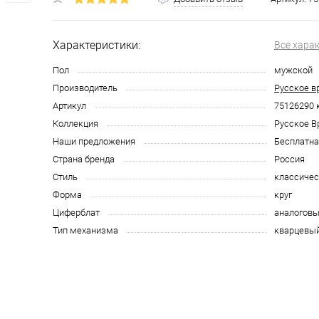
Характеристики:
Все хара
Пол
мужской
Производитель
Русское в
Артикул
75126290 
Коллекция
Русское В
Наши предложения
Бесплатна
Страна бренда
Россия
Стиль
классичес
Форма
круг
Циферблат
аналоговы
Тип механизма
кварцевы