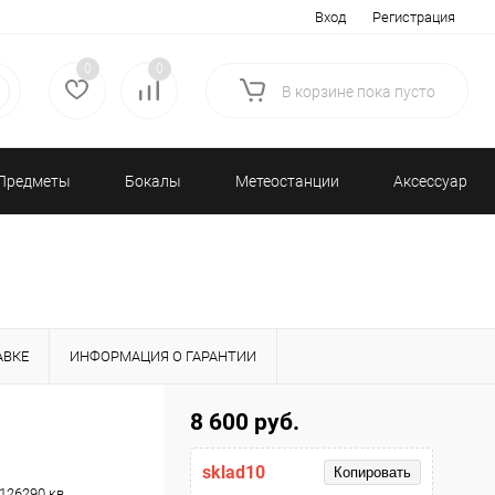
Вход
Регистрация
0
0
В корзине
пока
пусто
Предметы
Бокалы
Метеостанции
Аксессуары/
декора
и бар
и барометры
Разное
АВКЕ
ИНФОРМАЦИЯ О ГАРАНТИИ
8 600 руб.
sklad10
Копировать
126290 кв.