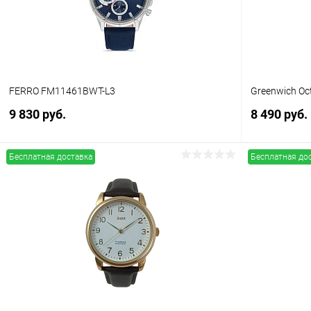
FERRO FM11461BWT-L3
Greenwich Oc
9 830 руб.
8 490 руб.
Бесплатная доставка
Бесплатная до
В корзину
Купить в 1 клик
Сравнение
Купить в 1
В избранное
В наличии
В избранн