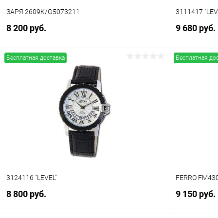
ЗАРЯ 2609К/G5073211
3111417 "LEV
8 200 руб.
9 680 руб.
Бесплатная доставка
Бесплатная до
В корзину
Купить в 1 клик
Сравнение
Купить в 1
В избранное
В наличии
В избранн
3124116 "LEVEL"
FERRO FM43
8 800 руб.
9 150 руб.