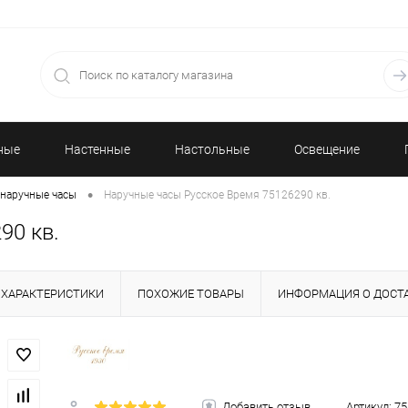
ные
Настенные
Настольные
Освещение
•
наручные часы
Наручные часы Русское Время 75126290 кв.
часы
часы
90 кв.
ХАРАКТЕРИСТИКИ
ПОХОЖИЕ ТОВАРЫ
ИНФОРМАЦИЯ О ДОСТ
Добавить отзыв
Артикул:
75