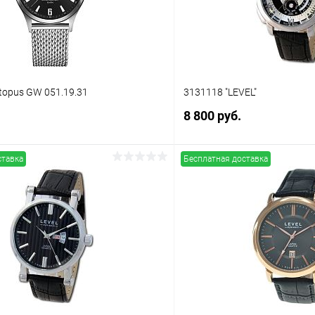
topus GW 051.19.31
3131118 "LEVEL"
8 800 руб.
ставка
Бесплатная доставка
В корзину
В корз
 клик
Сравнение
Купить в 1 клик
ое
В наличии
В избранное