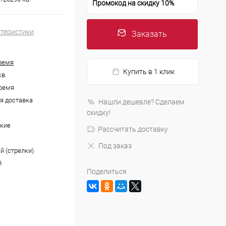
Промокод на скидку 10%
ктеристики
Заказать
ремя
Купить в 1 клик
кв.
ремя
я доставка
Нашли дешевле? Сделаем
скидку!
кие
Рассчитать доставку
Под заказ
й (стрелки)
й
Поделиться