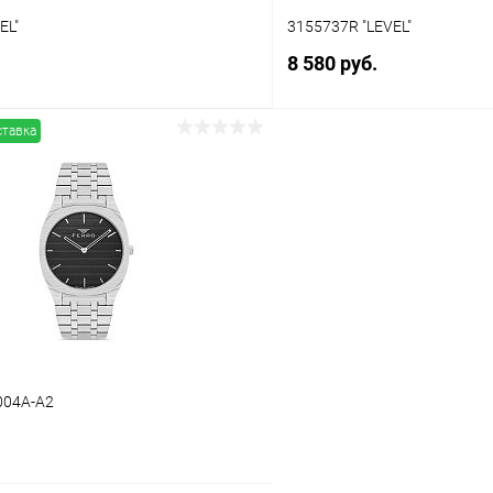
EL"
3155737R "LEVEL"
8 580 руб.
ставка
В корзину
В корз
 клик
Сравнение
Купить в 1 клик
ое
В наличии
В избранное
004A-A2