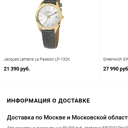
Купить в 1 клик
Сравнение
Купить в 1
В избранное
В наличии
В избранн
Jacques Lemans La Passion LP-132K
Greenwich GW
21 390 руб.
27 990 руб
В корзину
ИНФОРМАЦИЯ О ДОСТАВКЕ
Купить в 1 клик
Сравнение
Купить в 1
В избранное
В наличии
В избранн
Доставка по Москве и Московской област