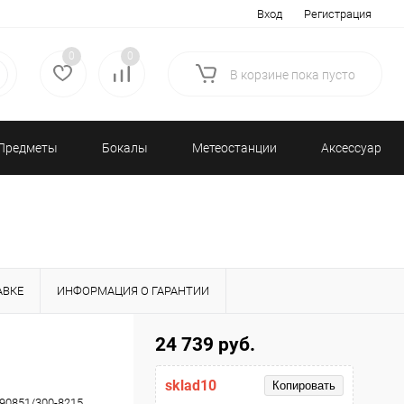
Вход
Регистрация
0
0
В корзине
пока
пусто
Предметы
Бокалы
Метеостанции
Аксессуары/
декора
и бар
и барометры
Разное
АВКЕ
ИНФОРМАЦИЯ О ГАРАНТИИ
24 739 руб.
sklad10
Копировать
90851/300-8215