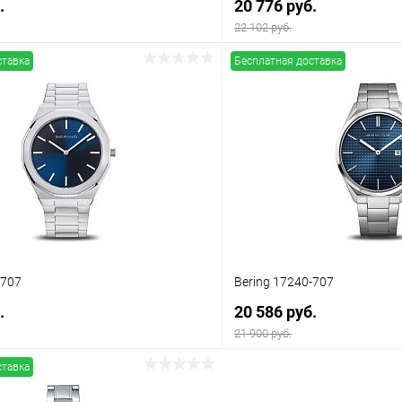
.
20 776 руб.
22 102 руб.
ставка
Бесплатная доставка
В корзину
В корз
 клик
Сравнение
Купить в 1 клик
ое
В наличии
В избранное
-707
Bering 17240-707
.
20 586 руб.
21 900 руб.
ставка
В корзину
В корз