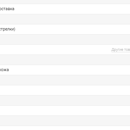
оставка
стрелки)
Другие то
 кожа