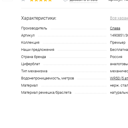
Характеристики:
Все хара
Производитель
Слава
Артикул
1490851/3
Коллекция
Премьер
Наши предложения
Бесплатна
Страна бренда
Россия
Циферблат
аналоговы
Тип механизма
механиче
Водонепроницаемость, метров
WR50 (5 а
Материал
нерж. ста
Материал ремешка/браслета
натуральн