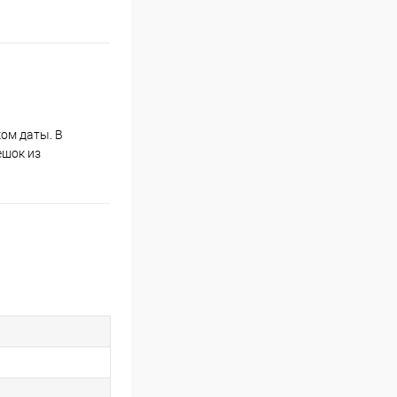
ом даты. В
ешок из