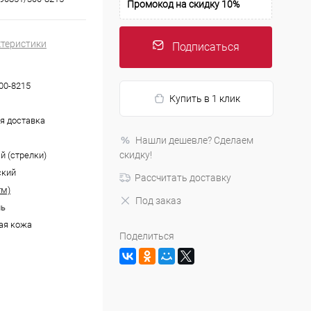
Промокод на скидку 10%
ктеристики
Подписаться
00-8215
Купить в 1 клик
я доставка
Нашли дешевле? Сделаем
скидку!
й (стрелки)
ский
Рассчитать доставку
тм)
Под заказ
ль
ая кожа
Поделиться