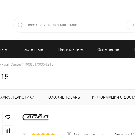
ные
Настенные
Настольные
Освещение
 часы Слава 1490851/300-8215
часы
часы
215
ХАРАКТЕРИСТИКИ
ПОХОЖИЕ ТОВАРЫ
ИНФОРМАЦИЯ О ДОСТ
Добавить отзыв
Артикул:
14