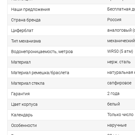
Бесплатная д
Наши предложения
Россия
Страна бренда
аналоговый (
Циферблат
механический
Тип механизма
WR50 (5 атм)
Водонепроницаемость, метров
нерж. сталь
Материал
натуральная
Материал ремешка/браслета
сапфировое
Материал стекла
2 года
Гарантия
белый
Цвет корпуса
Только число
Календарь
наручные
Особенности