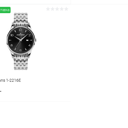
ставка
В корзину
В корз
 клик
Сравнение
Купить в 1 клик
ое
В наличии
В избранное
ans 1-2216E
.
В корзину
 клик
Сравнение