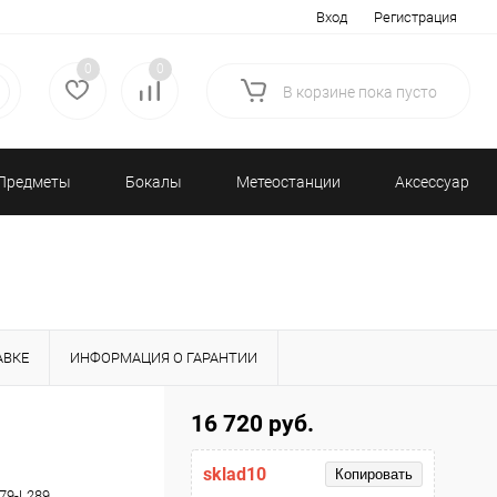
Вход
Регистрация
0
0
В корзине
пока
пусто
Предметы
Бокалы
Метеостанции
Аксессуары/
декора
и бар
и барометры
Разное
АВКЕ
ИНФОРМАЦИЯ О ГАРАНТИИ
16 720 руб.
sklad10
Копировать
79-L289