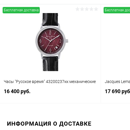
Бесплатная доставка
Бесплатная до
В корзину
Купить в 1 клик
Сравнение
Купить в 1
В избранное
В наличии
В избранн
Часы "Русское время" 43200237кк механические
Jacques Lem
16 400 руб.
17 690 руб
В корзину
ИНФОРМАЦИЯ О ДОСТАВКЕ
Купить в 1 клик
Сравнение
Купить в 1