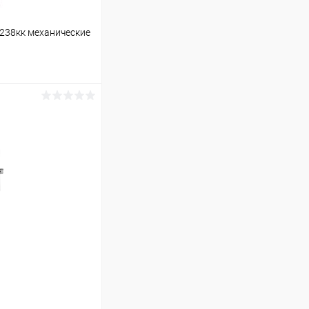
0238кк механические
ину
Сравнение
В наличии