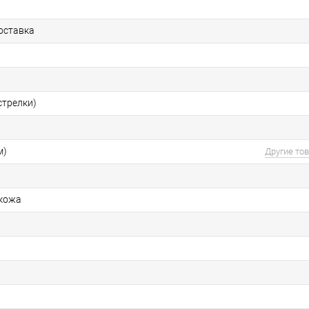
оставка
стрелки)
м)
Другие то
 кожа