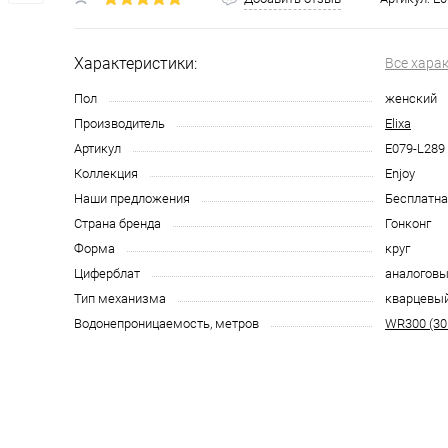
Характеристики:
Все хара
Пол
женский
Производитель
Elixa
Артикул
E079-L289
Коллекция
Enjoy
Наши предложения
Бесплатна
Страна бренда
Гонконг
Форма
круг
Циферблат
аналоговы
Тип механизма
кварцевы
Водонепроницаемость, метров
WR300 (30