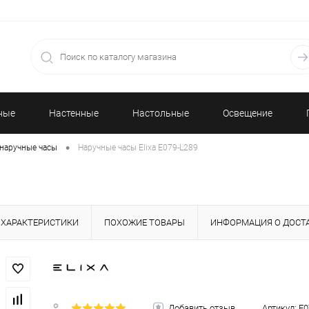
ные
Настенные
Настольные
Освещение
•
наручные часы
Наручные часы Elixa E079-L289
часы
часы
ХАРАКТЕРИСТИКИ
ПОХОЖИЕ ТОВАРЫ
ИНФОРМАЦИЯ О ДОСТ
Добавить отзыв
Артикул:
E0