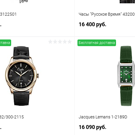
53122501
Часы "Русское Время" 4320
.
16 400 руб.
ставка
Бесплатная доставка
В корзину
В корз
 клик
Сравнение
Купить в 1 клик
ое
В наличии
В избранное
32/300-2115
Jacques Lemans 1-2189D
.
16 090 руб.