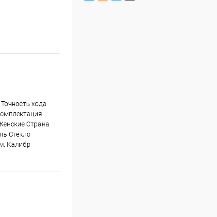
 Точность хода
Комплектация:
 Женские Страна
ль Стекло
м. Калибр