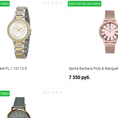
ставка
Бесплатная доставка
В корзину
В корз
 клик
Сравнение
Купить в 1 клик
ое
В наличии
В избранное
ere FL.1.10112-5
Santa Barbara Polo & Racquet
7 350 руб.
ставка
В корзину
В корз
 клик
Сравнение
Купить в 1 клик