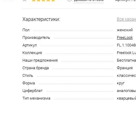
Характеристики:
Все хара
Пол
женский
Производитель
FreeLook
Артикул
FL.1.10048
Коллекция
Freelook L
Наши предложения
Бесплатна
Страна бренда
Франция
Стиль
классичес
Форма
круг
Циферблат
аналоговы
Тип механизма
кварцевы