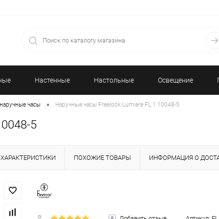
ные
Настенные
Настольные
Освещение
•
наручные часы
Наручные часы Freelook Lumiere FL.1.10048-5
часы
часы
10048-5
ХАРАКТЕРИСТИКИ
ПОХОЖИЕ ТОВАРЫ
ИНФОРМАЦИЯ О ДОСТ
Добавить отзыв
Артикул:
FL