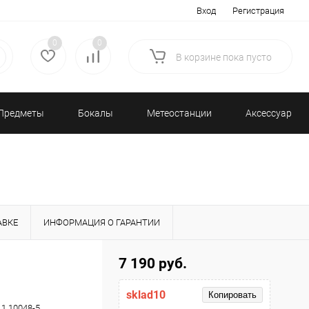
Вход
Регистрация
0
0
В корзине
пока
пусто
Предметы
Бокалы
Метеостанции
Аксессуары/
декора
и бар
и барометры
Разное
АВКЕ
ИНФОРМАЦИЯ О ГАРАНТИИ
7 190 руб.
sklad10
Копировать
.1.10048-5