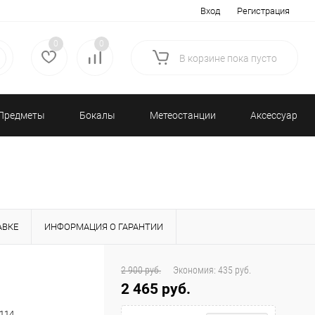
Вход
Регистрация
0
0
В корзине
пока
пусто
Предметы
Бокалы
Метеостанции
Аксессуары/
декора
и бар
и барометры
Разное
АВКЕ
ИНФОРМАЦИЯ О ГАРАНТИИ
2 900 руб.
Экономия:
435 руб.
2 465 руб.
114