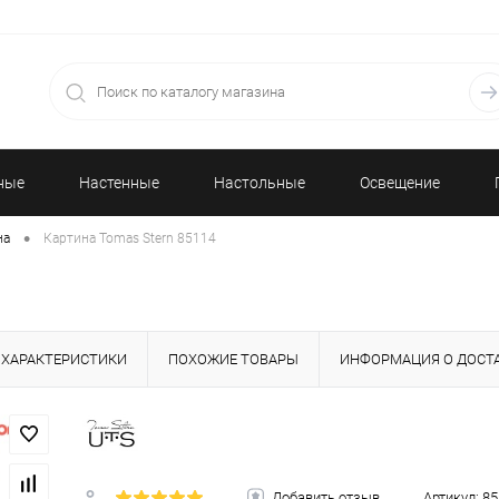
ные
Настенные
Настольные
Освещение
•
на
Картина Tomas Stern 85114
часы
часы
ХАРАКТЕРИСТИКИ
ПОХОЖИЕ ТОВАРЫ
ИНФОРМАЦИЯ О ДОСТ
Добавить отзыв
Артикул:
85