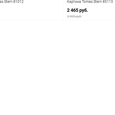
s Stern 81012
Картина Tomas Stern 85113
2 465 руб.
2 900 руб.
В корзину
В корз
 клик
Сравнение
Купить в 1 клик
ое
В наличии
В избранное