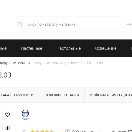
ные
Настенные
Настольные
Освещение
•
наручные часы
Наручные часы Sergio Tacchini ST.8.113.03
часы
часы
3.03
ХАРАКТЕРИСТИКИ
ПОХОЖИЕ ТОВАРЫ
ИНФОРМАЦИЯ О ДОСТ
Добавить отзыв
Артикул:
ST