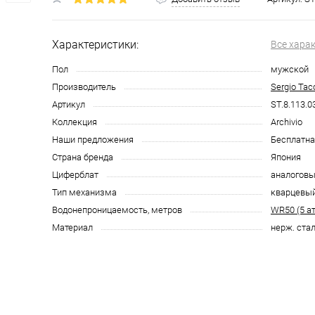
Характеристики:
Все хара
Пол
мужской
Производитель
Sergio Tac
Артикул
ST.8.113.0
Коллекция
Archivio
Наши предложения
Бесплатна
Страна бренда
Япония
Циферблат
аналоговы
Тип механизма
кварцевы
Водонепроницаемость, метров
WR50 (5 а
Материал
нерж. ста