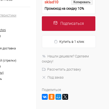
sklad10
Копировать
Промокод на скидку 10%
ктеристики
Подписаться
chini
3
Купить в 1 клик
я доставка
Нашли дешевле? Сделаем
й (стрелки)
скидку!
й
Рассчитать доставку
тм)
Под заказ
ль
Поделиться