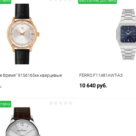
ставка
Бесплатная доставка
В корзину
В корз
 клик
Сравнение
Купить в 1 клик
ое
В наличии
В избранное
ое Время" 9156165кк кварцевые
FERRO F11481AWT-A3
.
10 640 руб.
ставка
В корзину
В корз
 клик
Сравнение
Купить в 1 клик
ое
В наличии
В избранное