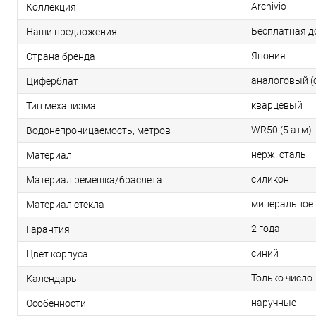
Archivio
Коллекция
Бесплатная д
Наши предложения
Япония
Страна бренда
аналоговый (
Циферблат
кварцевый
Тип механизма
WR50 (5 атм)
Водонепроницаемость, метров
нерж. сталь
Материал
силикон
Материал ремешка/браслета
минеральное
Материал стекла
2 года
Гарантия
синий
Цвет корпуса
Только число
Календарь
наручные
Особенности