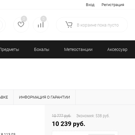
Вход
Регистрация
0
0
В корзине
пока
пусто
Предметы
Бокалы
Метеостанции
Аксессуары/
декора
и бар
и барометры
Разное
АВКЕ
ИНФОРМАЦИЯ О ГАРАНТИИ
10 777 руб.
Экономия:
538 руб.
10 239 руб.
.8.113.03