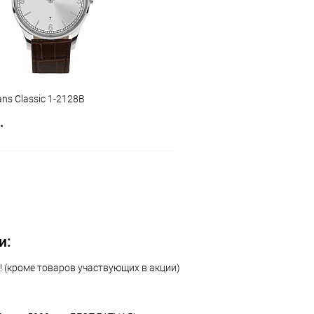
ns Classic 1-2128B
.
В корзину
 клик
Сравнение
ое
В наличии
и:
 (кроме товаров участвующих в акции)