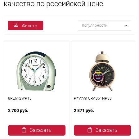
качество по российской цене
популярности
Фильтр
8RE612WR18
Rhythm CRA851NR38
2 700 руб.
2 871 руб.
Заказать
Заказать