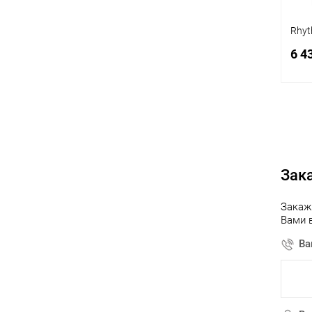
Rhy
6 4
К
клик
Зак
В
Закаж
Вами 
Ва