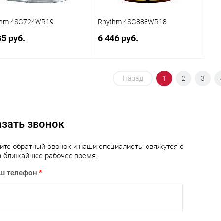
thm 4SG724WR19
Rhythm 4SG888WR18
35 руб.
6 446 руб.
Заказать
Заказать
Назад
1
2
3
упить в 1
Сравнение
Купить в 1
Сравнение
клик
азать звонок
 избранное
Под заказ
В избранное
Под заказ
ите обратный звонок и наши специалисты свяжутся с
в ближайшее рабочее время.
ш телефон
*