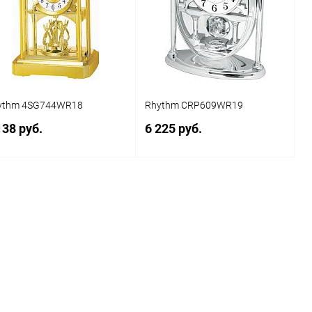
В избранное
Под заказ
В избранное
Под заказ
ythm 4SG744WR18
Rhythm CRP609WR19
138 руб.
6 225 руб.
Заказать
Заказать
Купить в 1
Сравнение
Купить в 1
Сравнение
к
клик
В избранное
Под заказ
В избранное
Под заказ