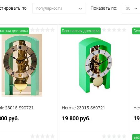
ртировать по:
Показать по:
популярности
30
латная доставка
Бесплатная доставка
Бес
le 23015-S90721
Hermle 23015-S60721
He
800 руб.
19 800 руб.
19
Бес