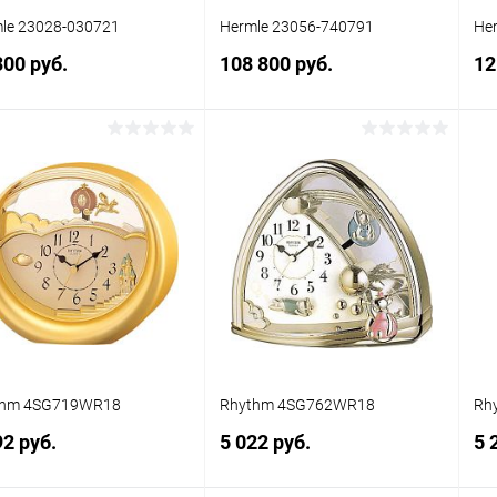
le 23028-030721
Hermle 23056-740791
He
300 руб.
108 800 руб.
12
В корзину
В корзину
упить в 1
Сравнение
Купить в 1
Сравнение
клик
кли
 избранное
В наличии
В избранное
В наличии
thm 4SG719WR18
Rhythm 4SG762WR18
Rh
92 руб.
5 022 руб.
5 