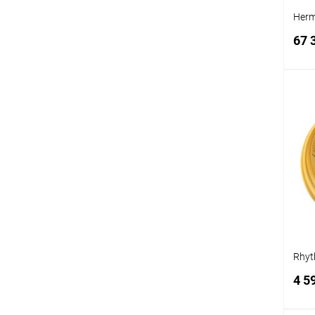
Herm
67 
К
клик
В
Rhy
4 5