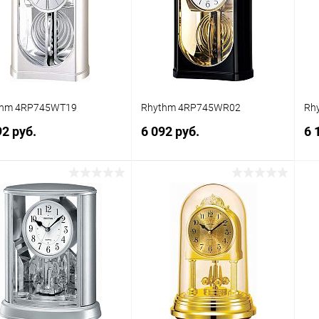
 избранное
Под заказ
В избранное
Под заказ
thm 4RP745WT19
Rhythm 4RP745WR02
Rh
92 руб.
6 092 руб.
6 
Заказать
Заказать
упить в 1
Сравнение
Купить в 1
Сравнение
клик
кли
 избранное
Под заказ
В избранное
Под заказ