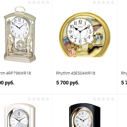
Заказать
Заказать
упить в 1
Сравнение
Купить в 1
Сравнение
клик
кли
 избранное
Под заказ
В избранное
Под заказ
thm 4RP796WR18
Rhythm 4SE504WR18
Rh
00 руб.
5 700 руб.
5 
Заказать
Заказать
упить в 1
Сравнение
Купить в 1
Сравнение
клик
кли