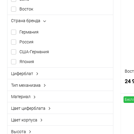
Восток
К
Страна бренда
клик
Германия
В
Россия
США-Германия
Япония
Вост
Циферблат
арабский
24 
Тип механизма
римский
кварцевый
Материал
с индексами
Бесп
механический
алюминий
Цвет циферблата
дерево
бежевый
Цвет корпуса
К
латунь
белый
бежевый
клик
Высота
металл