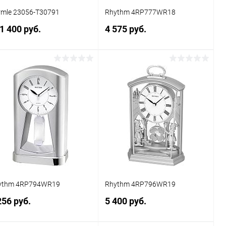
rmle 23056-Т30791
Rhythm 4RP777WR18
1 400 руб.
4 575 руб.
В корзину
Заказать
Купить в 1
Сравнение
Купить в 1
Сравнение
к
клик
В избранное
В наличии
В избранное
Под заказ
ythm 4RP794WR19
Rhythm 4RP796WR19
256 руб.
5 400 руб.