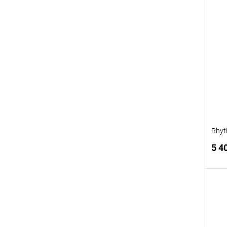
К
клик
В
Rhy
5 4
К
клик