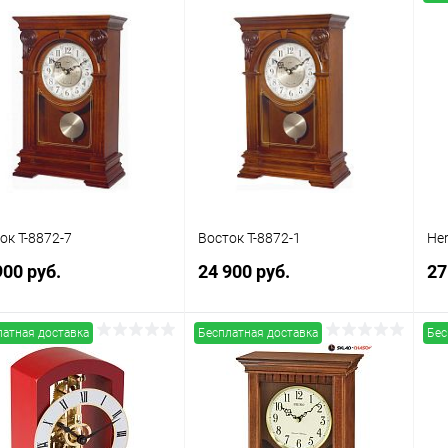
В корзину
В корзину
упить в 1
Сравнение
Купить в 1
Сравнение
клик
кли
 избранное
В наличии
В избранное
В наличии
ок Т-8872-7
Восток Т-8872-1
He
900 руб.
24 900 руб.
27
латная доставка
Бесплатная доставка
Бес
В корзину
В корзину
упить в 1
Сравнение
Купить в 1
Сравнение
клик
кли