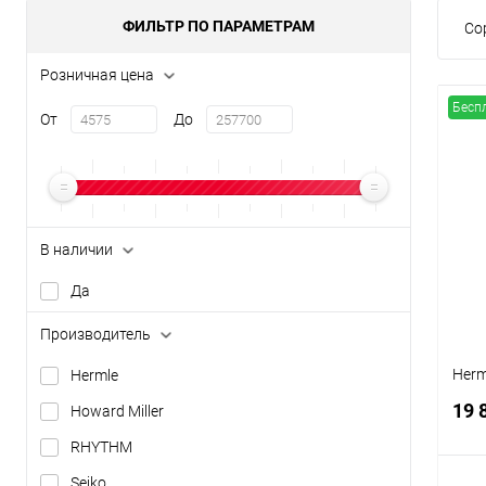
ФИЛЬТР ПО ПАРАМЕТРАМ
Со
Розничная цена
Бесп
От
До
В наличии
Да
Производитель
Herm
Hermle
19 
Howard Miller
RHYTHM
Seiko