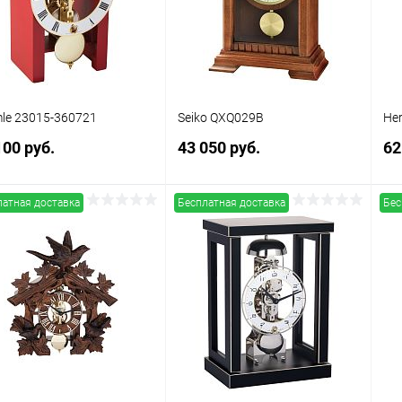
 избранное
В наличии
В избранное
В наличии
le 23015-360721
Seiko QXQ029B
He
100 руб.
43 050 руб.
62
латная доставка
Бесплатная доставка
Бес
В корзину
В корзину
упить в 1
Сравнение
Купить в 1
Сравнение
клик
кли
 избранное
В наличии
В избранное
В наличии