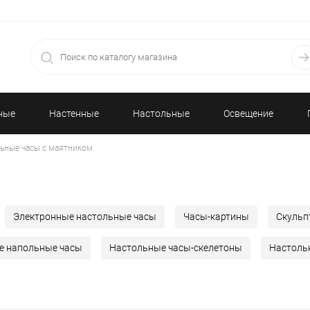
ные
Настенные
Настольные
Освещение
ьные часы с маятником
часы
часы
Электронные настольные часы
Часы-картины
Скульп
е напольные часы
Настольные часы-скелетоны
Настоль