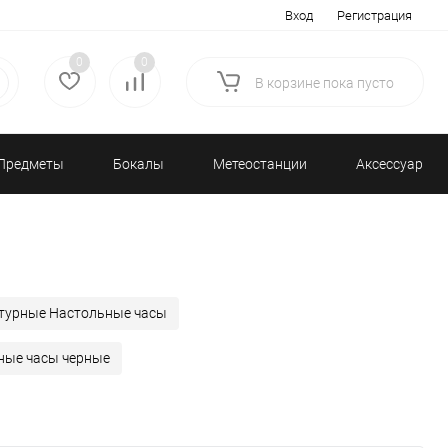
Вход
Регистрация
0
0
В корзине
пока
пусто
Предметы
Бокалы
Метеостанции
Аксессуары/
декора
и бар
и барометры
Разное
турные Настольные часы
ные часы черные