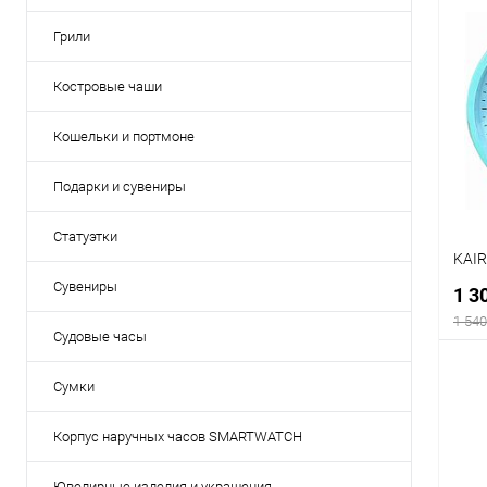
Грили
К
Костровые чаши
клик
В
Кошельки и портмоне
Подарки и сувениры
Статуэтки
KAI
Сувениры
1 3
1 540
Судовые часы
Сумки
Корпус наручных часов SMARTWATCH
К
клик
Ювелирные изделия и украшения