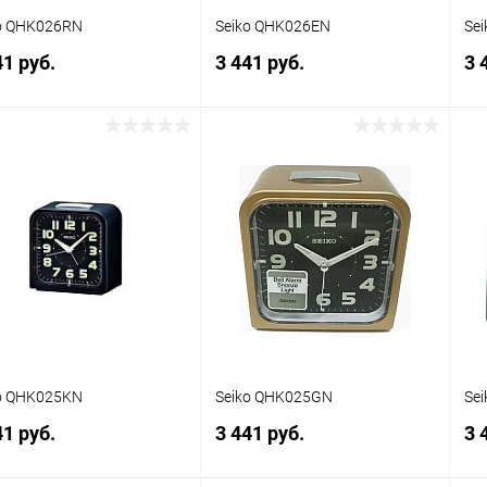
o QHK026RN
Seiko QHK026EN
Se
41 руб.
3 441 руб.
3 
В корзину
В корзину
упить в 1
Сравнение
Купить в 1
Сравнение
клик
кли
 избранное
В наличии
В избранное
В наличии
o QHK025KN
Seiko QHK025GN
Se
41 руб.
3 441 руб.
3 