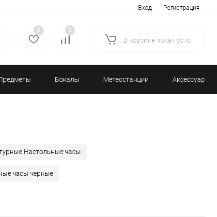
Вход
Регистрация
0
0
В корзине
пока
пусто
Предметы
Бокалы
Метеостанции
Аксессуары/
декора
и бар
и барометры
Разное
турные Настольные часы
ные часы черные