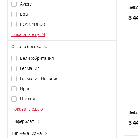
Aviere
Seik
B&S
3 4
BONNYDECO
Показать ещё 24
Страна бренда
Великобритания
К
клик
Германия
В
Германия-Испания
Иран
Италия
Показать ещё 8
Seik
Циферблат
3 4
аналоговый (стрелки)
Тип механизма
арабский