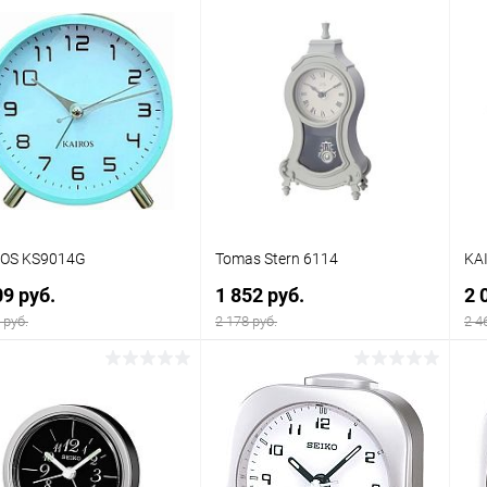
В корзину
В корзину
упить в 1
Сравнение
Купить в 1
Сравнение
клик
кли
 избранное
В наличии
В избранное
В наличии
ROS KS9014G
Tomas Stern 6114
KA
09 руб.
1 852 руб.
2 
 руб.
2 178 руб.
2 4
В корзину
В корзину
упить в 1
Сравнение
Купить в 1
Сравнение
клик
кли