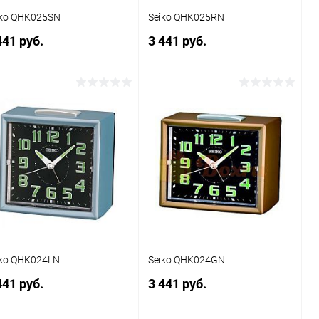
iko QHK025SN
Seiko QHK025RN
441 руб.
3 441 руб.
В корзину
В корзину
Купить в 1
Сравнение
Купить в 1
Сравнение
к
клик
В избранное
В наличии
В избранное
В наличии
iko QHK024LN
Seiko QHK024GN
441 руб.
3 441 руб.