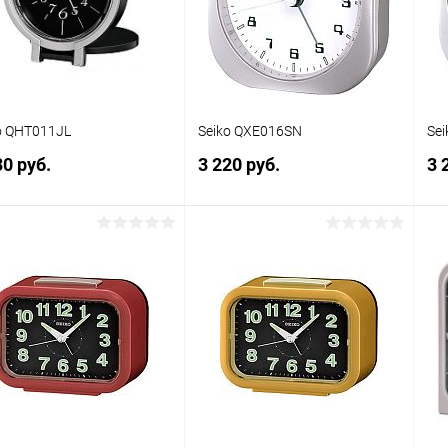
 избранное
В наличии
В избранное
В наличии
o QHT011JL
Seiko QXE016SN
Se
30 руб.
3 220 руб.
3 
В корзину
В корзину
упить в 1
Сравнение
Купить в 1
Сравнение
клик
кли
 избранное
В наличии
В избранное
В наличии