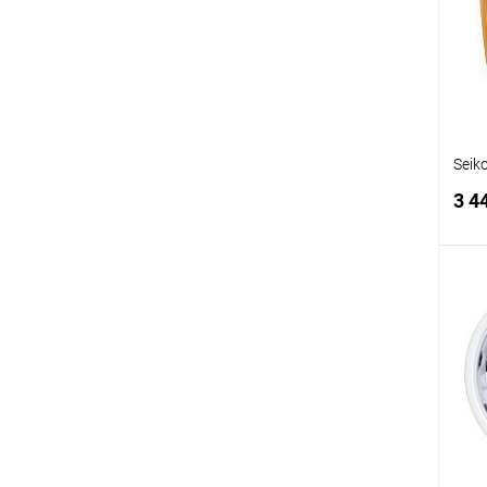
В
Seik
3 4
К
клик
В