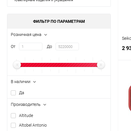
В
ФИЛЬТР ПО ПАРАМЕТРАМ
Розничная цена
Seik
От
До
2 9
В наличии
К
Да
клик
В
Производитель
Altitude
Altobel Antonio