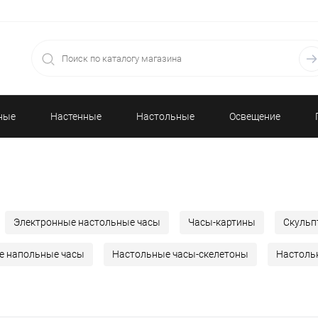
ные
Настенные
Настольные
Освещение
часы
часы
Электронные настольные часы
Часы-картины
Скульп
е напольные часы
Настольные часы-скелетоны
Настоль