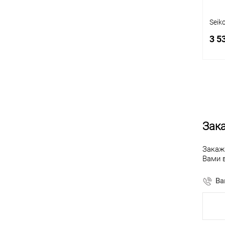
Seik
3 5
К
клик
Зака
В
Закаж
Вами 
Ва