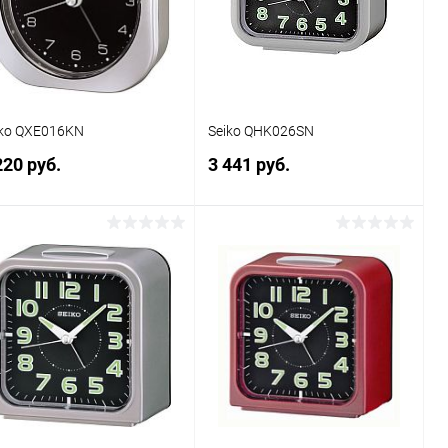
В избранное
В наличии
В избранное
В наличии
iko QXE016KN
Seiko QHK026SN
220 руб.
3 441 руб.
В корзину
В корзину
Купить в 1
Сравнение
Купить в 1
Сравнение
к
клик
В избранное
В наличии
В избранное
В наличии