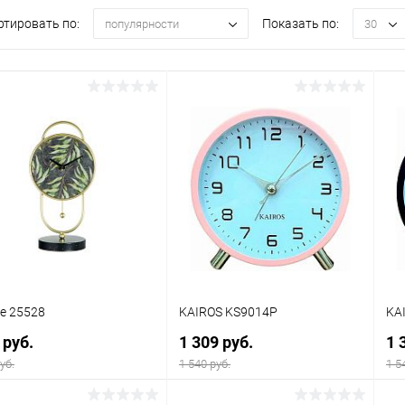
ртировать по:
Показать по:
популярности
30
re 25528
KAIROS KS9014Р
KA
 руб.
1 309 руб.
1 
уб.
1 540 руб.
1 5