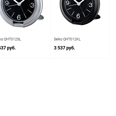
В избранное
В наличии
В избранное
В наличии
iko QHT012SL
Seiko QHT012KL
537 руб.
3 537 руб.
В корзину
В корзину
Купить в 1
Сравнение
Купить в 1
Сравнение
к
клик
В избранное
В наличии
В избранное
В наличии