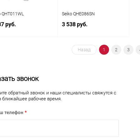
o QHT011WL
Seiko QHE086SN
37 руб.
3 538 руб.
В корзину
В корзину
Назад
1
2
3
упить в 1
Сравнение
Купить в 1
Сравнение
клик
зать звонок
 избранное
В наличии
В избранное
В наличии
ите обратный звонок и наши специалисты свяжутся с
в ближайшее рабочее время.
ш телефон
*