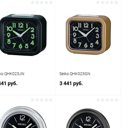
В корзину
В корзину
Купить в 1
Сравнение
Купить в 1
Сравнение
к
клик
В избранное
В наличии
В избранное
В наличии
iko QHK023JN
Seiko QHK023GN
441 руб.
3 441 руб.
В корзину
В корзину
Купить в 1
Сравнение
Купить в 1
Сравнение
к
клик