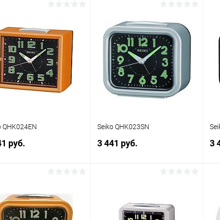
В корзину
В корзину
упить в 1
Сравнение
Купить в 1
Сравнение
клик
кли
 избранное
В наличии
В избранное
В наличии
o QHK024EN
Seiko QHK023SN
Se
41 руб.
3 441 руб.
3 
В корзину
В корзину
упить в 1
Сравнение
Купить в 1
Сравнение
клик
кли