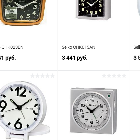
 избранное
В наличии
В избранное
В наличии
o QHK023EN
Seiko QHK015AN
Se
41 руб.
3 441 руб.
3 
В корзину
В корзину
упить в 1
Сравнение
Купить в 1
Сравнение
клик
кли
 избранное
В наличии
В избранное
В наличии